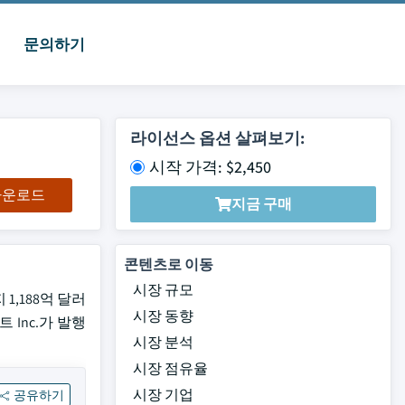
문의하기
라이선스 옵션 살펴보기:
시작 가격: $2,450
 다운로드
지금 구매
콘텐츠로 이동
시장 규모
1,188억 달러
시장 동향
 Inc.가 발행
시장 분석
시장 점유율
시장 기업
공유하기