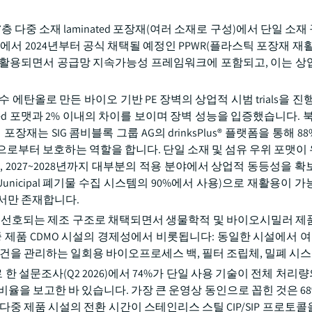
 다중 소재 laminated 포장재(여러 소재로 구성)에서 단일 소
에서 2024년부터 공식 채택될 예정인 PPWR(플라스틱 포장재 재활
로 활용되면서 공급망 지속가능성 프레임워크에 포함되고, 이는 상
수 에탄올로 만든 바이오 기반 PE 장벽의 상업적 시범 trials을 진
d 포맷과 2% 이내의 차이를 보이며 장벽 성능을 입증했습니다. 북유럽
이 포장재는 SIG 콤비블록 그룹 AG의 drinksPlus® 플랫폼을 통해 
으로부터 보호하는 역할을 합니다. 단일 소재 및 섬유 우위 포맷이
 2027~2028년까지 대부분의 적용 분야에서 상업적 동등성을 확
nicipal 폐기물 수집 시스템의 90%에서 사용)으로 재활용이 가
만에서만 존재합니다.
의해 선호되는 제조 구조로 채택되면서 생물학적 및 바이오시밀러 제
 제품 CDMO 시설의 경제성에서 비롯됩니다: 동일한 시설에서 여
격 요건을 관리하는 일회용 바이오프로세스 백, 필터 조립체, 밀폐 시
 설문조사(Q2 2026)에서 74%가 단일 사용 기술이 전체 처리량
이 비율을 보고한 바 있습니다. 가장 큰 운영상 동인으로 꼽힌 것은 
중 제품 시설의 전환 시간이 스테인리스 스틸 CIP/SIP 프로토콜