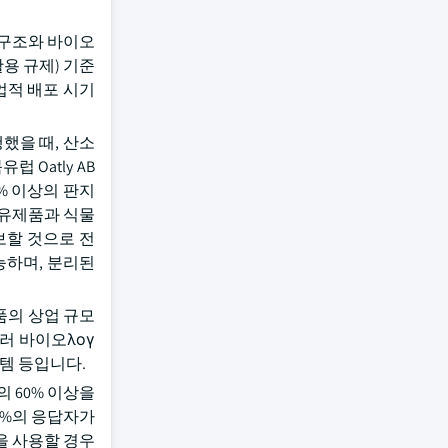
재 구조와 바이오
용 규제) 기준
업적 배포 시기
행했을 때, 산소
 Oatly AB
88% 이상의 판지
 유제품과 식물
보할 것으로 전
능하며, 분리된
품의 상업 규모
러 바이오λογ
스템 등입니다.
의 60% 이상을
68%의 응답자가
을 사용할 경우