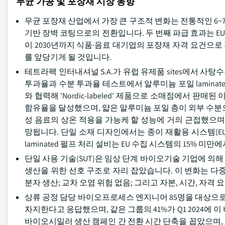
무균 가공 및 포장재 시장 동향
무균 포장재 산업에서 가장 큰 구조적 변화는 전통적인 6~7층
기반 장벽 코팅으로의 전환입니다. 두 번째 파급 효과는 EU
이 2030년까지 식품·음료 대기업의 포장재 자격 요건으
를 앞당기게 될 것입니다.
테트라팩 인터내셔널 S.A.가 유럽 유제품 sites에서 사탕수
투과율과 수분 투과율 테스트에서 알루미늄 포일 laminate
와 협력해 'Nordic-labeled' 제품으로 소매점에서 판매된 
함유율을 달성했으며, 얇은 알루미늄 포일 층이 외부 수분
성 음료의 상온 적용을 가능케 할 성능에 거의 근접했으며,
망됩니다. 단일 소재 디자인에서는 종이 재활용 시스템(EUu
laminated 펄프 처리 설비는 EU 수집 시스템의 15% 미
단일 사용 기술(SUT)은 임상 단계 바이오기술 기업에 
생산을 위한 선호 구조로 자리 잡았습니다. 이 변화는 다중
분자 생산; 교차 오염 위험 없음; 그리고 자본, 시간, 자
상류 공정 담당 바이오프로세스 엔지니어 85명을 대상으로 한
차지한다고 응답했으며, 같은 그룹의 41%가 Q1 2024에 
바이오시밀러 생산 캠페인 간 전환 시간 단축을 꼽았으며, 다