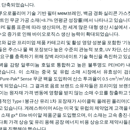
로 단축되었습니다.
, 플루오로폴리머 기술 기반 필터 мем브레인, 백금 경화 실리콘 가
트인 무균 가공 소재(+8.7% 연평균 성장률)에서 나타나고 있습니
lass VI PE 필름 표준에 따라 생산되며, 전 세계 많은 대형 생산 시설
 백신 수요 증가로 인해 바이오로직스 생산 능력이 확대되었습니다.
료와 같은 프리미엄 제품 카테고리 및 활성 영양 성분을 포함한 ‘기
은 주스나 물 팩 포장보다 높은 수준의 관능적 보호, UV 차단, 산
의 요구를 충족하기 위해 장벽 라미네이트 기술 혁신을 촉진하고 있
루미늄 호일 장벽을 감량 알루미늄 호일로 통합하고 높은 불투명도 PE(HOP
도입했습니다. 이 소재는 중국 및 유럽 소매 시장에서 유효성이 
re-Pak® Sense 무균 팩을 도입하여 산소 투과율이 0.5 cm³/m²/
있게 되었습니다. 그 결과로 음료 브랜드 소유자들은 프리미엄 브랜
이는 원자재 가격 변동에 영향을 받지 않는 소매 수요를 창출하고
인 Type I 붕규산 유리 1차 포장재가 사이클릭 올레핀 폴리머(C
고 있습니다. 게레스하이머 AG는 미국 및 유럽의 제약업계 고객을
재 gx® Elite 바이알 제품군을 도입했으며, 이 소재는 고속 충
소다회 가격 상승 및 유리 용해 공장 에너지 비용 상승으로 제약사들
램을 진행해야 했습니다.