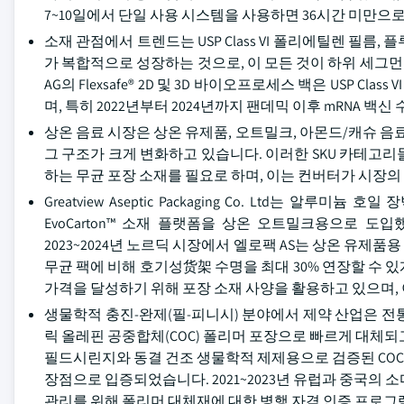
7~10일에서 단일 사용 시스템을 사용하면 36시간 미만으
소재 관점에서 트렌드는 USP Class VI 폴리에틸렌 필름
가 복합적으로 성장하는 것으로, 이 모든 것이 하위 세그먼
AG의 Flexsafe® 2D 및 3D 바이오프로세스 백은 USP C
며, 특히 2022년부터 2024년까지 팬데믹 이후 mRNA
상온 음료 시장은 상온 유제품, 오트밀크, 아몬드/캐슈 음
그 구조가 크게 변화하고 있습니다. 이러한 SKU 카테고리들
하는 무균 포장 소재를 필요로 하며, 이는 컨버터가 시장
Greatview Aseptic Packaging Co. Ltd는 알
EvoCarton™ 소재 플랫폼을 상온 오트밀크용으로 
2023~2024년 노르딕 시장에서 엘로팩 AS는 상온 유제품용 Pu
무균 팩에 비해 호기성货架 수명을 최대 30% 연장할 수 
가격을 달성하기 위해 포장 소재 사양을 활용하고 있으며, 
생물학적 충진-완제(필-피니시) 분야에서 제약 산업은 전통적
릭 올레핀 공중합체(COC) 폴리머 포장으로 빠르게 대체되
필드시린지와 동결 건조 생물학적 제제용으로 검증된 COC 소
장점으로 입증되었습니다. 2021~2023년 유럽과 중국의 
관리를 위해 폴리머 대체재에 대한 병행 자격 인증 프로그