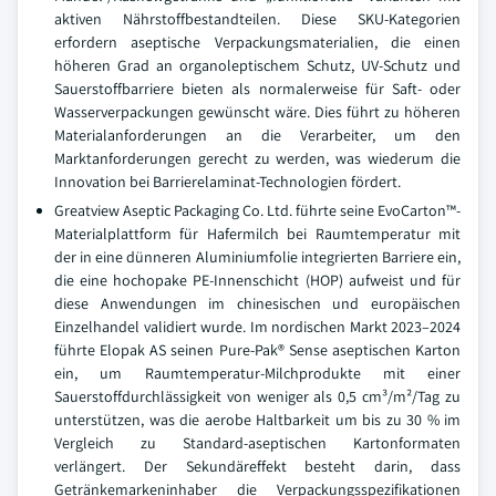
aktiven Nährstoffbestandteilen. Diese SKU-Kategorien
erfordern aseptische Verpackungsmaterialien, die einen
höheren Grad an organoleptischem Schutz, UV-Schutz und
Sauerstoffbarriere bieten als normalerweise für Saft- oder
Wasserverpackungen gewünscht wäre. Dies führt zu höheren
Materialanforderungen an die Verarbeiter, um den
Marktanforderungen gerecht zu werden, was wiederum die
Innovation bei Barrierelaminat-Technologien fördert.
Greatview Aseptic Packaging Co. Ltd. führte seine EvoCarton™-
Materialplattform für Hafermilch bei Raumtemperatur mit
der in eine dünneren Aluminiumfolie integrierten Barriere ein,
die eine hochopake PE-Innenschicht (HOP) aufweist und für
diese Anwendungen im chinesischen und europäischen
Einzelhandel validiert wurde. Im nordischen Markt 2023–2024
führte Elopak AS seinen Pure-Pak® Sense aseptischen Karton
ein, um Raumtemperatur-Milchprodukte mit einer
Sauerstoffdurchlässigkeit von weniger als 0,5 cm³/m²/Tag zu
unterstützen, was die aerobe Haltbarkeit um bis zu 30 % im
Vergleich zu Standard-aseptischen Kartonformaten
verlängert. Der Sekundäreffekt besteht darin, dass
Getränkemarkeninhaber die Verpackungsspezifikationen