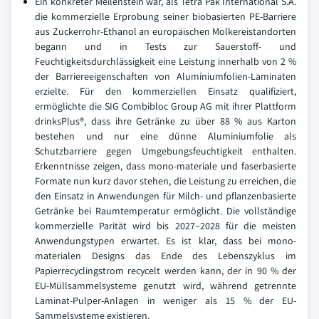
Ein konkreter Meilenstein war, als Tetra Pak International S.A.
die kommerzielle Erprobung seiner biobasierten PE-Barriere
aus Zuckerrohr-Ethanol an europäischen Molkereistandorten
begann und in Tests zur Sauerstoff- und
Feuchtigkeitsdurchlässigkeit eine Leistung innerhalb von 2 %
der Barriereeigenschaften von Aluminiumfolien-Laminaten
erzielte. Für den kommerziellen Einsatz qualifiziert,
ermöglichte die SIG Combibloc Group AG mit ihrer Plattform
drinksPlus®, dass ihre Getränke zu über 88 % aus Karton
bestehen und nur eine dünne Aluminiumfolie als
Schutzbarriere gegen Umgebungsfeuchtigkeit enthalten.
Erkenntnisse zeigen, dass mono-materiale und faserbasierte
Formate nun kurz davor stehen, die Leistung zu erreichen, die
den Einsatz in Anwendungen für Milch- und pflanzenbasierte
Getränke bei Raumtemperatur ermöglicht. Die vollständige
kommerzielle Parität wird bis 2027–2028 für die meisten
Anwendungstypen erwartet. Es ist klar, dass bei mono-
materialen Designs das Ende des Lebenszyklus im
Papierrecyclingstrom recycelt werden kann, der in 90 % der
EU-Müllsammelsysteme genutzt wird, während getrennte
Laminat-Pulper-Anlagen in weniger als 15 % der EU-
Sammelsysteme existieren.