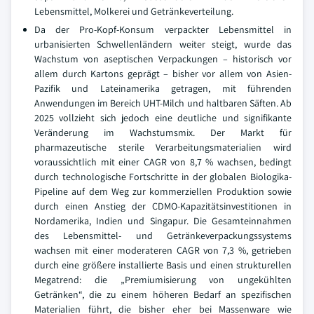
Lebensmittel, Molkerei und Getränkeverteilung.
Da der Pro-Kopf-Konsum verpackter Lebensmittel in
urbanisierten Schwellenländern weiter steigt, wurde das
Wachstum von aseptischen Verpackungen – historisch vor
allem durch Kartons geprägt – bisher vor allem von Asien-
Pazifik und Lateinamerika getragen, mit führenden
Anwendungen im Bereich UHT-Milch und haltbaren Säften. Ab
2025 vollzieht sich jedoch eine deutliche und signifikante
Veränderung im Wachstumsmix. Der Markt für
pharmazeutische sterile Verarbeitungsmaterialien wird
voraussichtlich mit einer CAGR von 8,7 % wachsen, bedingt
durch technologische Fortschritte in der globalen Biologika-
Pipeline auf dem Weg zur kommerziellen Produktion sowie
durch einen Anstieg der CDMO-Kapazitätsinvestitionen in
Nordamerika, Indien und Singapur. Die Gesamteinnahmen
des Lebensmittel- und Getränkeverpackungssystems
wachsen mit einer moderateren CAGR von 7,3 %, getrieben
durch eine größere installierte Basis und einen strukturellen
Megatrend: die „Premiumisierung von ungekühlten
Getränken“, die zu einem höheren Bedarf an spezifischen
Materialien führt, die bisher eher bei Massenware wie