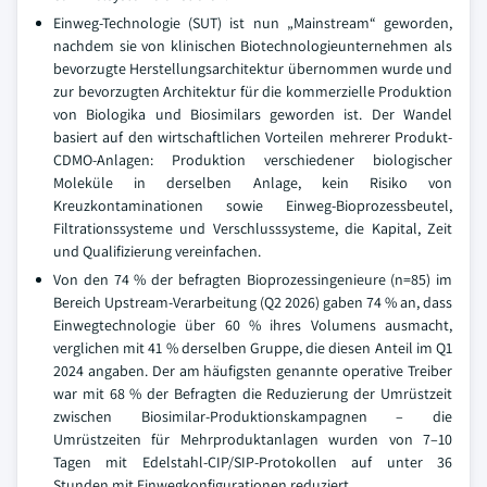
Einweg-Technologie (SUT) ist nun „Mainstream“ geworden,
nachdem sie von klinischen Biotechnologieunternehmen als
bevorzugte Herstellungsarchitektur übernommen wurde und
zur bevorzugten Architektur für die kommerzielle Produktion
von Biologika und Biosimilars geworden ist. Der Wandel
basiert auf den wirtschaftlichen Vorteilen mehrerer Produkt-
CDMO-Anlagen: Produktion verschiedener biologischer
Moleküle in derselben Anlage, kein Risiko von
Kreuzkontaminationen sowie Einweg-Bioprozessbeutel,
Filtrationssysteme und Verschlusssysteme, die Kapital, Zeit
und Qualifizierung vereinfachen.
Von den 74 % der befragten Bioprozessingenieure (n=85) im
Bereich Upstream-Verarbeitung (Q2 2026) gaben 74 % an, dass
Einwegtechnologie über 60 % ihres Volumens ausmacht,
verglichen mit 41 % derselben Gruppe, die diesen Anteil im Q1
2024 angaben. Der am häufigsten genannte operative Treiber
war mit 68 % der Befragten die Reduzierung der Umrüstzeit
zwischen Biosimilar-Produktionskampagnen – die
Umrüstzeiten für Mehrproduktanlagen wurden von 7–10
Tagen mit Edelstahl-CIP/SIP-Protokollen auf unter 36
Stunden mit Einwegkonfigurationen reduziert.