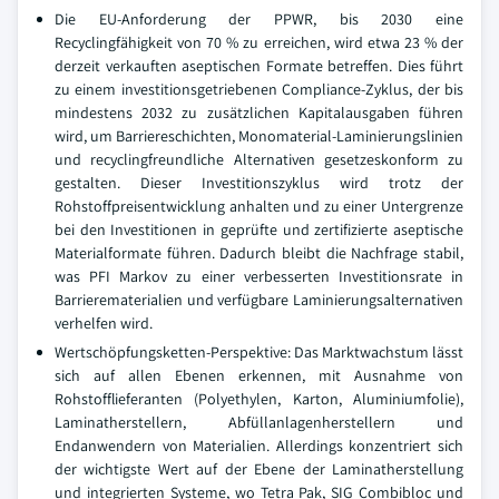
Die EU-Anforderung der PPWR, bis 2030 eine
Recyclingfähigkeit von 70 % zu erreichen, wird etwa 23 % der
derzeit verkauften aseptischen Formate betreffen. Dies führt
zu einem investitionsgetriebenen Compliance-Zyklus, der bis
mindestens 2032 zu zusätzlichen Kapitalausgaben führen
wird, um Barriereschichten, Monomaterial-Laminierungslinien
und recyclingfreundliche Alternativen gesetzeskonform zu
gestalten. Dieser Investitionszyklus wird trotz der
Rohstoffpreisentwicklung anhalten und zu einer Untergrenze
bei den Investitionen in geprüfte und zertifizierte aseptische
Materialformate führen. Dadurch bleibt die Nachfrage stabil,
was PFI Markov zu einer verbesserten Investitionsrate in
Barrierematerialien und verfügbare Laminierungsalternativen
verhelfen wird.
Wertschöpfungsketten-Perspektive: Das Marktwachstum lässt
sich auf allen Ebenen erkennen, mit Ausnahme von
Rohstofflieferanten (Polyethylen, Karton, Aluminiumfolie),
Laminatherstellern, Abfüllanlagenherstellern und
Endanwendern von Materialien. Allerdings konzentriert sich
der wichtigste Wert auf der Ebene der Laminatherstellung
und integrierten Systeme, wo Tetra Pak, SIG Combibloc und