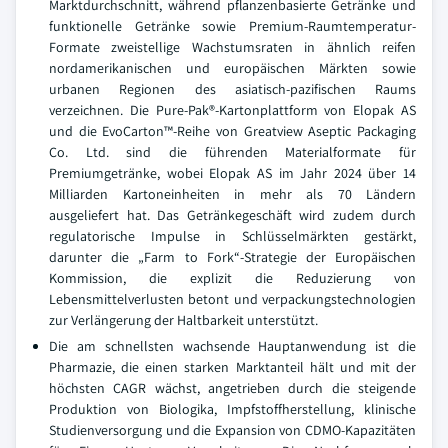
Marktdurchschnitt, während pflanzenbasierte Getränke und
funktionelle Getränke sowie Premium-Raumtemperatur-
Formate zweistellige Wachstumsraten in ähnlich reifen
nordamerikanischen und europäischen Märkten sowie
urbanen Regionen des asiatisch-pazifischen Raums
verzeichnen. Die Pure-Pak®-Kartonplattform von Elopak AS
und die EvoCarton™-Reihe von Greatview Aseptic Packaging
Co. Ltd. sind die führenden Materialformate für
Premiumgetränke, wobei Elopak AS im Jahr 2024 über 14
Milliarden Kartoneinheiten in mehr als 70 Ländern
ausgeliefert hat. Das Getränkegeschäft wird zudem durch
regulatorische Impulse in Schlüsselmärkten gestärkt,
darunter die „Farm to Fork“-Strategie der Europäischen
Kommission, die explizit die Reduzierung von
Lebensmittelverlusten betont und verpackungstechnologien
zur Verlängerung der Haltbarkeit unterstützt.
Die am schnellsten wachsende Hauptanwendung ist die
Pharmazie, die einen starken Marktanteil hält und mit der
höchsten CAGR wächst, angetrieben durch die steigende
Produktion von Biologika, Impfstoffherstellung, klinische
Studienversorgung und die Expansion von CDMO-Kapazitäten