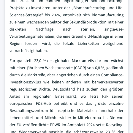
über 20 Jahre im Rahmen angekündigter Biomanufacturing-
Projekte zu investieren, unter der „Biomanufacturing- und Life-
Sciences-Strategie“ bis 2026, entwickelt sich Biomanufacturing
zu einem wachsenden Sektor der Sekundärproduktion mit einer
diskreten Nachfrage nach sterilen, single-use-
Verarbeitungsmaterialien, die eine Greenfield-Nachfrage in einer
Region fördern wird, die lokale Lieferketten weitgehend
vernachlässigt haben.
Europa stellt 23,0 % des globalen Marktanteils dar und wächst
mit einer jährlichen Wachstumsrate (CAGR) von 6,8 %, gedämpft
durch die Marktreife, aber angetrieben durch einen Compliance-
Investitionszyklus wie keinen anderen mit bemerkenswerter
regulatorischer Dichte. Deutschland hält zudem den größten
Anteil am regionalen Einzelmarkt, wo Tetra Pak seinen
europäischen F&E-Hub betreibt und es das größte einzelne
Beschaffungszentrum für aseptische Materialien innerhalb der
Lebensmittel- und Milchhersteller in Mitteleuropa ist. Die von
der EU veröffentlichte PPWR im Amtsblatt 2024 setzt Recycling-
und Wiederverwendungsziele, die schätzungsweise 23 % der