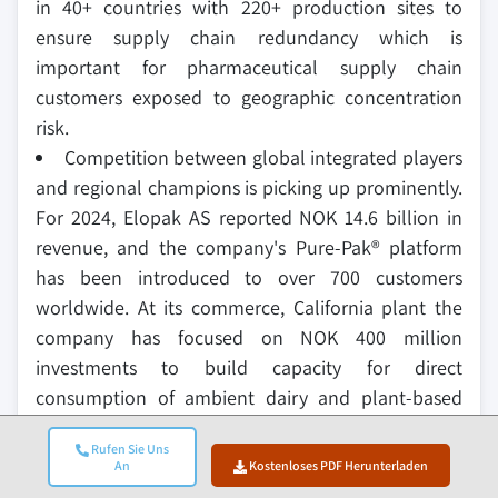
in 40+ countries with 220+ production sites to
ensure supply chain redundancy which is
important for pharmaceutical supply chain
customers exposed to geographic concentration
risk.
Competition between global integrated players
and regional champions is picking up prominently.
For 2024, Elopak AS reported NOK 14.6 billion in
revenue, and the company's Pure-Pak® platform
has been introduced to over 700 customers
worldwide. At its commerce, California plant the
company has focused on NOK 400 million
investments to build capacity for direct
consumption of ambient dairy and plant-based
beverages in North America, decreasing its
Rufen Sie Uns
dependence on transatlantic material logistics in
An
Kostenloses PDF Herunterladen
North America. Greatview Aseptic Packaging Co.