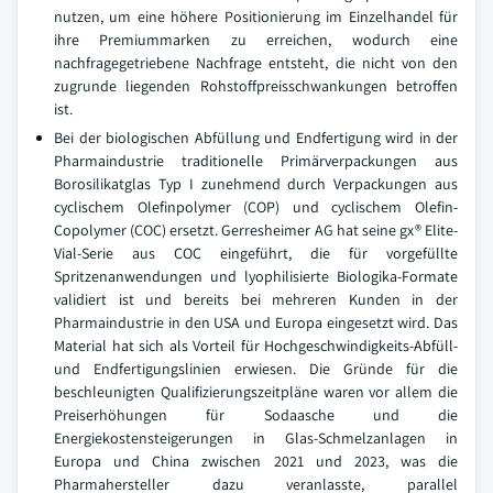
nutzen, um eine höhere Positionierung im Einzelhandel für
ihre Premiummarken zu erreichen, wodurch eine
nachfragegetriebene Nachfrage entsteht, die nicht von den
zugrunde liegenden Rohstoffpreisschwankungen betroffen
ist.
Bei der biologischen Abfüllung und Endfertigung wird in der
Pharmaindustrie traditionelle Primärverpackungen aus
Borosilikatglas Typ I zunehmend durch Verpackungen aus
cyclischem Olefinpolymer (COP) und cyclischem Olefin-
Copolymer (COC) ersetzt. Gerresheimer AG hat seine gx® Elite-
Vial-Serie aus COC eingeführt, die für vorgefüllte
Spritzenanwendungen und lyophilisierte Biologika-Formate
validiert ist und bereits bei mehreren Kunden in der
Pharmaindustrie in den USA und Europa eingesetzt wird. Das
Material hat sich als Vorteil für Hochgeschwindigkeits-Abfüll-
und Endfertigungslinien erwiesen. Die Gründe für die
beschleunigten Qualifizierungszeitpläne waren vor allem die
Preiserhöhungen für Sodaasche und die
Energiekostensteigerungen in Glas-Schmelzanlagen in
Europa und China zwischen 2021 und 2023, was die
Pharmahersteller dazu veranlasste, parallel