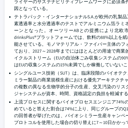
ライヤーのサステナビリティフレームワークに必須条
因となっている。
テトラパック・インターナショナルS.A.が欧州の乳製
素透過率と水分透過率のテストでアルミニウム箔ラミ
ーンとなった。オーツリーABとの提携により北欧市場で
drinksPlus®プラットフォームでは、飲料の88
能させている。モノマテリアル・ファイバー主体のフ
ており、2027～2028年までにはほとんどの用途で
イクルストリーム（EUの自治体ごみ収集システムの9
はEUの収集システムの15%未満でしか稼働していない
シングルユース技術（SUT）は、臨床段階のバイオテ
ミラー製品の商業規模生産における優先アーキテクチャ
の複数の異なる生物学的分子の生産、交叉汚染のリス
ジャシステムが資本、時間、資格認定の負担を軽減す
上流プロセスに関するバイオプロセスエンジニア74%の回
めていると答えた割合は74%に上り、同じグループのQ1
の回答者が挙げたのは、バイオシミラー生産キャンペーン
プロトコルを使用した場合の切り替えに7～10日かかっ