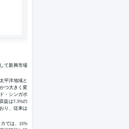
して新興市場
太平洋地域と
確かつ大きく変
ド・シンガポ
益は7.3%の
ており、従来は
カでは、15%