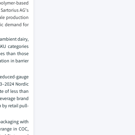
opolymer-based
 Sartorius AG's
ale production
mic demand for
 ambient dairy,
SKU categories
ies than those
tion in barrier
 reduced-gauge
023–2024 Nordic
e of less than
beverage brand
by retail pull-
 packaging with
l range in COC,