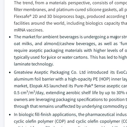
The trend, from a materials perspective, consists of com
filter membranes, and platinum-cured silicone gaskets, all 
Flexsafe® 2D and 3D bioprocess bags, produced according t
facilities around the world, including biologics capacity
mRNA vaccines.
The market for ambient beverages is undergoing a major stru
oat milks, and almond/cashew beverages, as well as ‘funct
require aseptic packaging materials with higher levels of 
typically used for juice or water cartons. This has led to hig
laminate technology.
Greatview Aseptic Packaging Co. Ltd introduced its EvoC
aluminum foil barrier with a high-opacity PE (HOP) inner lay
market, Elopak AS launched its Pure-Pak® Sense aseptic car
0.5 cm³/m²/day, extending aerobic shelf life by up to 30% 
owners are leveraging packaging specifications to position t
through that remains unaffected by underlying commodity pr
In biologic fill-finish applications, the pharmaceutical indus
cyclic olefin polymer (COP) and cyclic olefin copolymer (C