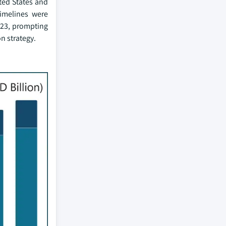
ited States and
timelines were
2023, prompting
n strategy.