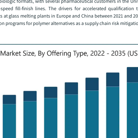
d biologic formats, with several pharmaceutical customers in the Un
ed fill-finish lines. The drivers for accelerated qualification 
osts at glass melting plants in Europe and China between 2021 and 
n programs for polymer alternatives as a supply chain risk mitigatio