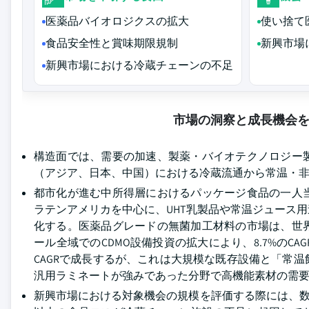
医薬品バイオロジクスの拡大
使い捨て
食品安全性と賞味期限規制
新興市場
新興市場における冷蔵チェーンの不足
市場の洞察と成長機会
構造面では、需要の加速、製薬・バイオテクノロジー
（アジア、日本、中国）における冷蔵流通から常温・
都市化が進む中所得層におけるパッケージ食品の一人
ラテンアメリカを中心に、UHT乳製品や常温ジュース用
化する。医薬品グレードの無菌加工材料の市場は、世
ール全域でのCDMO設備投資の拡大により、8.7%のC
CAGRで成長するが、これは大規模な既存設備と「常
汎用ラミネートが強みであった分野で高機能素材の需
新興市場における対象機会の規模を評価する際には、数