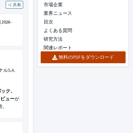
市場企業
共有
業界ニュース
目次
026-
よくある質問
研究方法
関連レポート
無料のPDFをダウンロード
S.A.
パック、
トビュー
が
持。