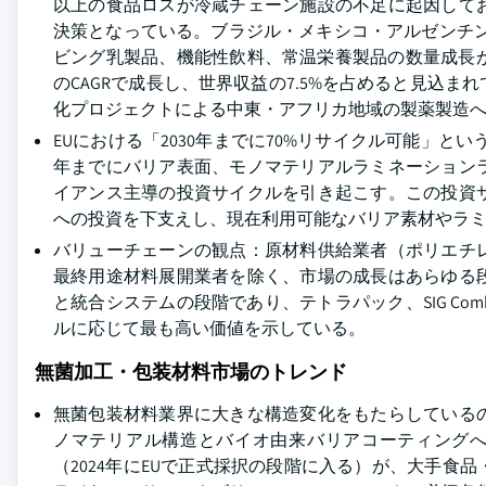
以上の食品ロスが冷蔵チェーン施設の不足に起因して
決策となっている。ブラジル・メキシコ・アルゼンチンの
ビング乳製品、機能性飲料、常温栄養製品の数量成長が
のCAGRで成長し、世界収益の7.5%を占めると見込
化プロジェクトによる中東・アフリカ地域の製薬製造
EUにおける「2030年までに70%リサイクル可能」とい
年までにバリア表面、モノマテリアルラミネーション
イアンス主導の投資サイクルを引き起こす。この投資
への投資を下支えし、現在利用可能なバリア素材やラ
バリューチェーンの観点：原材料供給業者（ポリエチ
最終用途材料展開業者を除く、市場の成長はあらゆる
と統合システムの段階であり、テトラパック、SIG Co
ルに応じて最も高い価値を示している。
無菌加工・包装材料市場のトレンド
無菌包装材料業界に大きな構造変化をもたらしている
ノマテリアル構造とバイオ由来バリアコーティングへ
（2024年にEUで正式採択の段階に入る）が、大手食