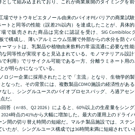
件として組み込まれており、これが商業展開のタイミングを前
品工場でサトウキビエタノール由来のバイオPEバリアの商業試
ネートと同等の性能（誤差2%以内）を達成したことが、具体的
販売された商品は完全に認証を受け、SIG Combibloc
%以上を紙板で構成し、薄いアルミニウム箔層で外部からの水分を防ぐ
ォーマットは、乳製品や植物由来飲料の常温流通に必要な性能
商業的な同等性が実現すると見込まれている。モノマテリアル設
0%で利用）でリサイクル可能である一方、分離ラミネート用
ことが明らかになっている。
クノロジー企業に採用されたことで「主流」となり、生物学的
となった。その背景には、複数製品CDMO施設の経済性があ
クなし、シングルユースのバイオプロセスバッグ、ろ過アセン
る点だ。
答（n=85、Q2 2026）によると、60%以上の生産量をシン
 2024時点の41%から大幅に増加した。最大の運用上のドライバ
間の切り替え時間の短縮だ。マルチ製品施設では、ステンレス製
ていたが、シングルユース構成では36時間未満に短縮されてい