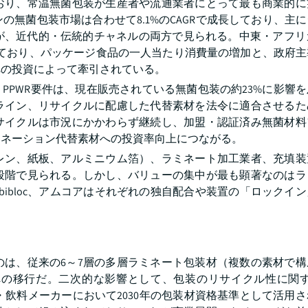
おり、常温無菌包装が生産者や流通業者にとって最も商業的に
無菌包装市場は合わせて8.1%のCAGRで成長しており、主
、近代的・伝統的チャネルの両方で見られる。中東・アフリカ
まれており、パッケージ食品の一人当たり消費量の増加と、政府
への投資によって牽引されている。
うPPWR要件は、現在販売されている無菌包装の約23%に影響を及
ライン、リサイクルに配慮した代替素材を法令に適合させるた
サイクルは市況にかかわらず継続し、加盟・認証済み無菌材料
ミネーション代替素材への投資率向上につながる。
レン、紙板、アルミニウム箔）、ラミネート加工業者、充填装
段階で見られる。しかし、バリューの集中が最も顕著なのはラ
mbibloc、アムコアはそれぞれの独自配合や装置の「ロックイ
のは、従来の6～7層の多層ラミネート包装材（複数の素材で構
の移行だ。二次的な影響として、包装のリサイクル性に関する
品・飲料メーカーにおいて2030年の包装材資格基準として活用