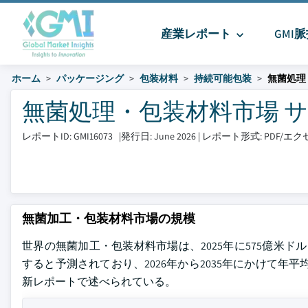
産業レポート
GMI
ホーム
パッケージング
包装材料
持続可能包装
無菌処理
無菌処理・包装材料市場 サイズ
レポートID: GMI16073
|
発行日: June 2026
|
レポート形式: PDF/
無菌加工・包装材料市場の規模
世界の無菌加工・包装材料市場は、2025年に575億米ドルと
すると予測されており、2026年から2035年にかけて年平均成長率（CA
新レポートで述べられている。