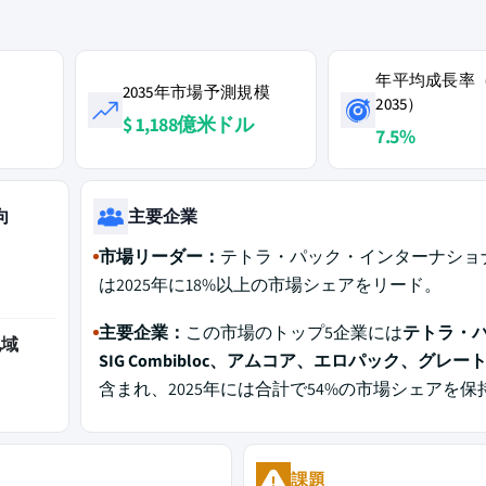
年平均成長率（2
2035年市場予測規模
2035）
$ 1,188億米ドル
7.5%
向
主要企業
市場リーダー：
テトラ・パック・インターナショナル
は2025年に18%以上の市場シェアをリード。
主要企業：
この市場のトップ5企業には
テトラ・
地域
SIG Combibloc、アムコア、エロパック、グレー
含まれ、2025年には合計で54%の市場シェアを保
課題