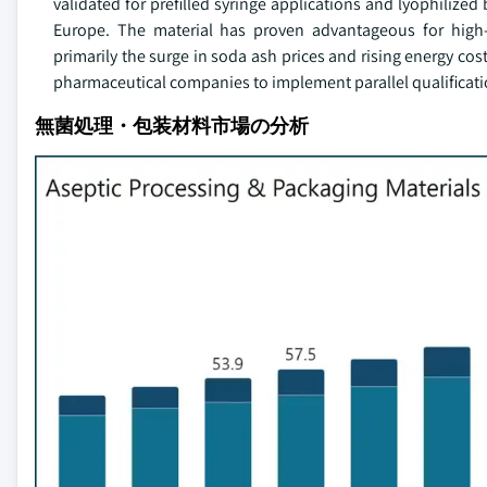
validated for prefilled syringe applications and lyophilize
Europe. The material has proven advantageous for high-spe
primarily the surge in soda ash prices and rising energy c
pharmaceutical companies to implement parallel qualificatio
無菌処理・包装材料市場の分析