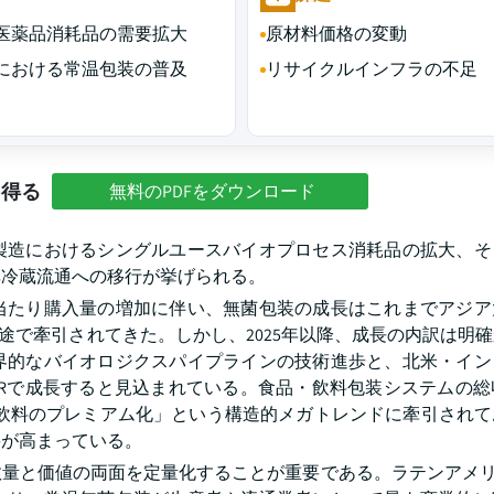
医薬品消耗品の需要拡大
原材料価格の変動
における常温包装の普及
リサイクルインフラの不足
を得る
無料のPDFをダウンロード
製造におけるシングルユースバイオプロセス消耗品の拡大、そ
非冷蔵流通への移行が挙げられる。
当たり購入量の増加に伴い、無菌包装の成長はこれまでアジア
途で牽引されてきた。しかし、2025年以降、成長の内訳は明
界的なバイオロジクスパイプラインの技術進歩と、北米・イン
AGRで成長すると見込まれている。食品・飲料包装システムの総収
温飲料のプレミアム化」という構造的メガトレンドに牽引され
要が高まっている。
量と価値の両面を定量化することが重要である。ラテンアメリ