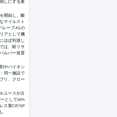
倒しにする要
験を開始し、酸
なマイルスト
グループAGの
バリアとして機
にほぼ到達し
計では、紙リサ
のパルパー装置
製剤やバイオシ
る：同一施設で
ブリ、クロー
グルユースが占
ーとして68%
CIP/SIP
る。