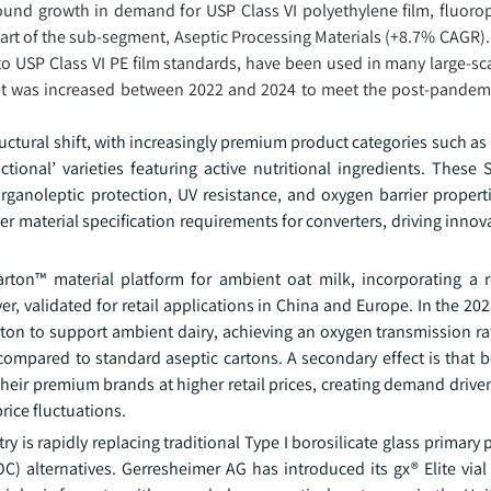
pound growth in demand for USP Class VI polyethylene film, fluor
part of the sub-segment, Aseptic Processing Materials (+8.7% CAGR).
o USP Class VI PE film standards, have been used in many large-sc
 that was increased between 2022 and 2024 to meet the post-pande
ctural shift, with increasingly premium product categories such as
ional’ varieties featuring active nutritional ingredients. These 
organoleptic protection, UV resistance, and oxygen barrier propert
her material specification requirements for converters, driving innova
arton™ material platform for ambient oat milk, incorporating a
er, validated for retail applications in China and Europe. In the 2
ton to support ambient dairy, achieving an oxygen transmission rat
compared to standard aseptic cartons. A secondary effect is that 
heir premium brands at higher retail prices, creating demand driven 
ice fluctuations.
try is rapidly replacing traditional Type I borosilicate glass primary
OC) alternatives. Gerresheimer AG has introduced its gx® Elite via