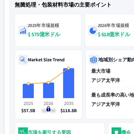
無菌処理・包装材料市場の主要ポイント
2025年市場規模
2026年市場規模
$ 575億米ドル
$ 618億米ドル
Market Size Trend
地域別シェア動
最大市場
アジア太平洋
最も成長率の高い
2025
2026
2035
アジア太平洋
$57.5B
$61.8B
$118.8B
市場を牽引する要因
機会