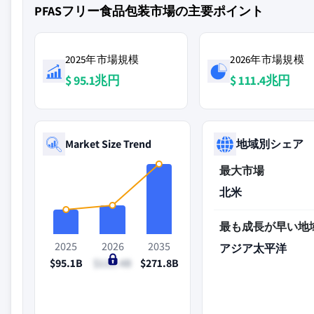
PFASフリー食品包装市場の主要ポイント
2025年市場規模
2026年市場規模
$ 95.1兆円
$ 111.4兆円
Market Size Trend
地域別シェア
最大市場
北米
最も成長が早い地
2025
2026
2035
アジア太平洋
$95.1B
$111.4B
$271.8B