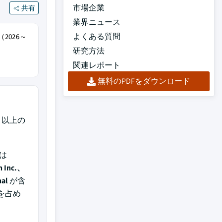
市場企業
共有
業界ニュース
よくある質問
2026～
研究方法
関連レポート
無料のPDFをダウンロード
以上の
は
n Inc.、
nal
が含
を占め