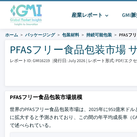
産業レポート
GMI
ホーム
パッケージング
包装材料
持続可能包装
PFAS
PFASフリー食品包装市場 サイ
レポートID: GMI16219
|
発行日: July 2026
|
レポート形式: PDF/エ
PFASフリー食品包装市場規模
世界のPFASフリー食品包装市場は、2025年に951億米ドルと
に拡大すると予測されており、この間の年平均成長率（CAGR）は10.
で述べられている。