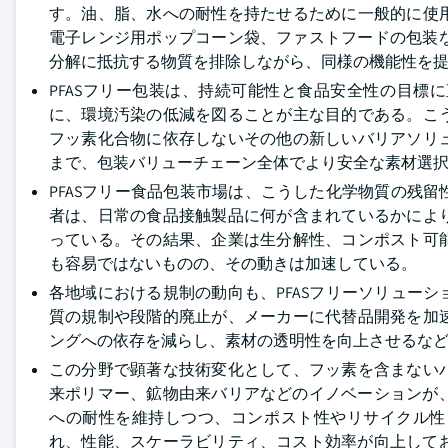
す。油、脂、水への耐性を持たせるために一般的に使
電子レンジ用ポップコーン袋、ファストフードの包装な
分解に抵抗する物質を排除しながら、同様の機能性を
PFASフリー包装は、持続可能性と食品安全性の目
に、環境汚染の低減を図ることが主な目的である。こ
フッ素化合物に依存しないその他の新しいバリアソリ
まで、包装バリューチェーン全体でより安全な素材選
PFASフリー食品包装市場は、こうした化学物質の残
者は、日常の食品接触製品に何が含まれているかによ
っている。その結果、企業は生分解性、コンポスト可
も容易ではないものの、その動きは加速している。
各地域における規制の動向も、PFASフリーソリュー
質の規制や段階的廃止が、メーカーに代替品開発を加
ングへの依存を減らし、素材の透明性を向上させるな
この分野で顕著な技術変化として、フッ素を含まない
来ポリマー、鉱物由来バリアなどのイノベーションが、
への耐性を維持しつつ、コンポスト性やリサイクル性
れ、性能、スケーラビリティ、コスト効率が向上してお