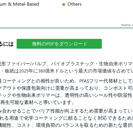
るには
無料のPDFをダウンロード
、成形ファイバー/パルプ、バイオプラスチック・生物由来ポリ
板紙は2025年に380億米ドルという最大の市場価値を占めて
コーティングとの相性が良いため、PFASフリー代替材とし
クアウトや保護包装向けに需要が高まっており、コンポスト可
チックや生物由来ポリマーは、透明性の高いシール性や防湿性
を再生可能な素材へと導いています。
み合わせることでバリア性能が向上するため需要が高まってい
れる用途で化学コーティングに頼ることなく対応できるため
機能性、コスト、環境負荷のバランスを取るための新たな選択