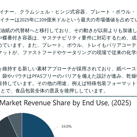
ライナー、クラムシェル・ヒンジ式容器、プレート・ボウル・
ナーは2025年に209億米ドルという最大の市場価値を占めて
耐油紙の代替材へと移行しており、その動きが以前よりも加速
や蝶番付き容器は、サステナビリティ要件に対応するため、成
めています。また、プレート、ボウル、トレイもバリアコーテ
マットが、ファストフードやケータリングの現場で従来の化学
を維持する新しい素材アプローチが採用されており、紙ベース
袋やパウチはPFASフリーのバリアを備えた設計が進み、乾
維持しています。その他の用途、例えば特殊包装フォーマット
ことで、食品包装全体の普及を後押ししています。