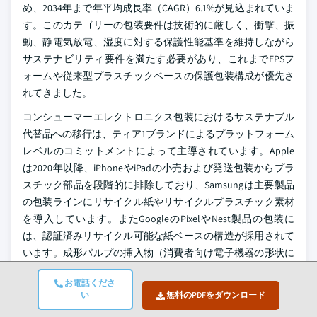
め、2034年まで年平均成長率（CAGR）6.1%が見込まれていま
す。このカテゴリーの包装要件は技術的に厳しく、衝撃、振
動、静電気放電、湿度に対する保護性能基準を維持しながら
サステナビリティ要件を満たす必要があり、これまでEPSフ
ォームや従来型プラスチックベースの保護包装構成が優先さ
れてきました。
コンシューマーエレクトロニクス包装におけるサステナブル
代替品への移行は、ティア1ブランドによるプラットフォーム
レベルのコミットメントによって主導されています。Apple
は2020年以降、iPhoneやiPadの小売および発送包装からプラ
スチック部品を段階的に排除しており、Samsungは主要製品
の包装ラインにリサイクル紙やリサイクルプラスチック素材
を導入しています。またGoogleのPixelやNest製品の包装に
は、認証済みリサイクル可能な紙ベースの構造が採用されて
います。成形パルプの挿入物（消費者向け電子機器の形状に
精密に合わせたもの）、EPSブロックフォーム挿入物の代替
お電話くださ
となるハニカム構造の紙製保護構造、リサイクル素材を使用
い
無料のPDFをダウンロード
した段ボールの外装輸送用梱包が、このカテゴリーにおける