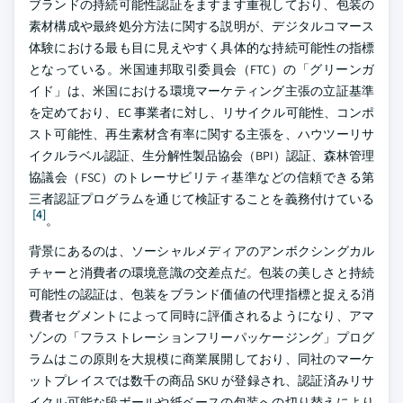
ブランドの持続可能性認証をますます重視しており、包装の
素材構成や最終処分方法に関する説明が、デジタルコマース
体験における最も目に見えやすく具体的な持続可能性の指標
となっている。米国連邦取引委員会（FTC）の「グリーンガ
イド」は、米国における環境マーケティング主張の立証基準
を定めており、EC 事業者に対し、リサイクル可能性、コンポ
スト可能性、再生素材含有率に関する主張を、ハウツーリサ
イクルラベル認証、生分解性製品協会（BPI）認証、森林管理
協議会（FSC）のトレーサビリティ基準などの信頼できる第
三者認証プログラムを通じて検証することを義務付けている
[4]
。
背景にあるのは、ソーシャルメディアのアンボクシングカル
チャーと消費者の環境意識の交差点だ。包装の美しさと持続
可能性の認証は、包装をブランド価値の代理指標と捉える消
費者セグメントによって同時に評価されるようになり、アマ
ゾンの「フラストレーションフリーパッケージング」プログ
ラムはこの原則を大規模に商業展開しており、同社のマーケ
ットプレイスでは数千の商品 SKU が登録され、認証済みリサ
イクル可能な段ボールや紙ベースの包装への切り替えにより