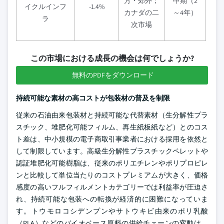
方・郊外；
中期（2
イクルインフ
-1.4%
カナダの二
～4年）
ラ
次市場
この市場における成長の機会は何でしょうか?
無料のPDFをダウンロード
持続可能な素材の高コストが包装材の普及を制限
従来の石油由来包装材と持続可能な代替素材（生分解性プラ
スチック、堆肥化可能フィルム、再生紙板紙など）とのコス
ト差は、中小規模の電子商取引事業者における採用を依然と
して制限しています。高級生分解性プラスチックペレットや
認証堆肥化可能樹脂は、従来のポリエチレンやポリプロピレ
ンと比較して単位当たりのコストプレミアムが大きく、価格
感度の高いフルフィルメントカテゴリーでは利益率が圧迫さ
れ、持続可能な包装への転換が経済的に困難になっていま
す。トウモロコシデンプンやサトウキビ由来のポリ乳酸
（PLA）などのバイオベース原料の供給チェーンの変動は、