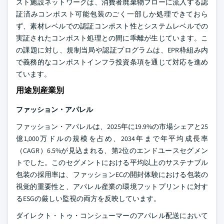
スト施設ネットワークは、消費者廃棄物フローに流入する認
証済みコンポスト可能包装のごく一部しか処理できておら
ず、素材レベルでの認証コンポスト性とシステムレベルでの
実証されたコンポスト処理との間に乖離が生じています。こ
の課題に対し、規制当局や認証プログラムは、EPR枠組み内
で義務的なコンポストインフラ投資条項を通じて対応を進め
ています。
用途別産業別
ファッション・アパレル
ファッション・アパレルは、2025年に19.9%の市場シェアと25
億1,000万ドルの規模を占め、2034年まで年平均成長率
（CAGR）6.5%が見込まれる、第2位のエンドユースセグメン
トでした。このセグメントにおける平均以上のサステナブル
包装の採用率は、ファッションECの開封体験における包装の
視覚的重要性と、アパレル産業の環境フットプリントに対す
るESGの厳しい監視の両方を反映しています。
ダイレクト・トゥ・コンシューマーのアパレル配送において