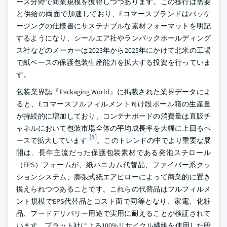
ース分野で商業規模を獲得しつつあります。この移行は需要
と供給の両面で加速しており、Eコマースブランドはパッケ
ージングの仕様書にサステナブルな素材フォーマットを明記
するようになり、シールエア社やランパックホールディング
ス社などのメーカーは2023年から2025年にかけて北米の工場
で紙ベースの保護包装生産能力を拡大する投資を行っていま
す。
包装業界誌『Packaging World』に掲載された業界データによ
ると、Eコマースフルフィルメント向け段ボール箱の生産量
が持続的に増加しており、コンテナボードの消費量は直販チ
ャネルにおいて包装市場全体の平均成長率を大幅に上回るペ
[5]
ースで拡大しています
。このトレンドの中でより重要な展
開は、長年主流だった保護包装素材である発泡スチロール
（EPS）フォームが、紙ハニカム代替品、ファイバー系クッ
ションシステム、膨張式紙エアピローによって商業的に置き
換えられつつあることです。これらの代替品はフルフィルメ
ント規模でEPS代替品とコスト面で同等となり、家電、化粧
品、フードデリバリー用途で実用に耐えることが検証されて
います。プラット社による100%リサイクル繊維を使用した段