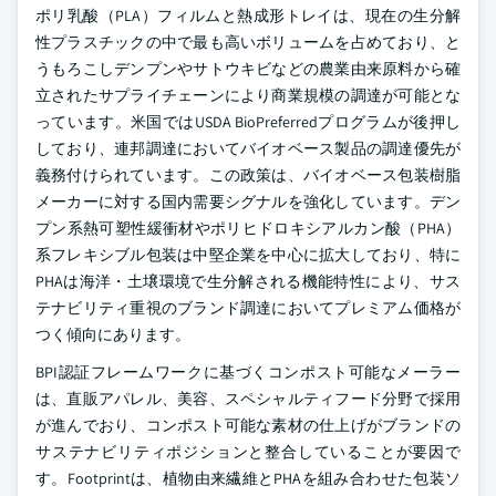
ポリ乳酸（PLA）フィルムと熱成形トレイは、現在の生分解
性プラスチックの中で最も高いボリュームを占めており、と
うもろこしデンプンやサトウキビなどの農業由来原料から確
立されたサプライチェーンにより商業規模の調達が可能とな
っています。米国ではUSDA BioPreferredプログラムが後押し
しており、連邦調達においてバイオベース製品の調達優先が
義務付けられています。この政策は、バイオベース包装樹脂
メーカーに対する国内需要シグナルを強化しています。デン
プン系熱可塑性緩衝材やポリヒドロキシアルカン酸（PHA）
系フレキシブル包装は中堅企業を中心に拡大しており、特に
PHAは海洋・土壌環境で生分解される機能特性により、サス
テナビリティ重視のブランド調達においてプレミアム価格が
つく傾向にあります。
BPI認証フレームワークに基づくコンポスト可能なメーラー
は、直販アパレル、美容、スペシャルティフード分野で採用
が進んでおり、コンポスト可能な素材の仕上げがブランドの
サステナビリティポジションと整合していることが要因で
す。Footprintは、植物由来繊維とPHAを組み合わせた包装ソ