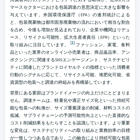
マースセクターにおける包装調達の意思決定に大きな影響を
与えています。米国環境保護庁（EPA）の連邦統計による
と、包装廃棄物は都市固形廃棄物の流れにおいて相当な割合
を占め、今後も増加が見込まれており、企業や機関はリデュ
ース、リサイクル可能性、拡大生産者責任（EPR）といった
[1]
取り組みに注目しています。
ファッション、家電、食料
品といった業界のオンライン小売業者は、商品返品率、アン
ボクシングに関連するSNSエンゲージメント、サステナビリ
ティに関連したブランドロイヤルティの指標といった消費者
行動のシグナルに応じて、リサイクル可能、堆肥化可能、省
資源型の包装へと調達の枠組みを再構築しています。
背景にある要因はブランドイメージの向上だけにとどまりま
せん。調達チームは、軽量化や適正サイズ化といった持続可
能な包装への転換が、サイズ重量課金の削減、材料コストの
低減、サプライチェーンの予測可能性向上といった直接的な
コスト削減効果をもたらすことを認識しています。より重要
な変化は、サステナビリティへの取り組みと業務効率の目標
が一致しつつある点であり、この融合により持続可能な包装