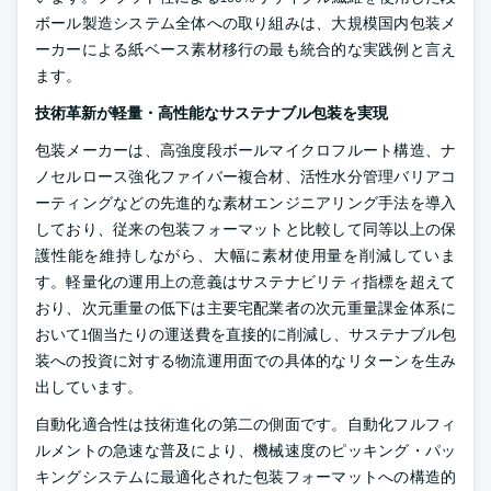
ボール製造システム全体への取り組みは、大規模国内包装メ
ーカーによる紙ベース素材移行の最も統合的な実践例と言え
ます。
技術革新が軽量・高性能なサステナブル包装を実現
包装メーカーは、高強度段ボールマイクロフルート構造、ナ
ノセルロース強化ファイバー複合材、活性水分管理バリアコ
ーティングなどの先進的な素材エンジニアリング手法を導入
しており、従来の包装フォーマットと比較して同等以上の保
護性能を維持しながら、大幅に素材使用量を削減していま
す。軽量化の運用上の意義はサステナビリティ指標を超えて
おり、次元重量の低下は主要宅配業者の次元重量課金体系に
おいて1個当たりの運送費を直接的に削減し、サステナブル包
装への投資に対する物流運用面での具体的なリターンを生み
出しています。
自動化適合性は技術進化の第二の側面です。自動化フルフィ
ルメントの急速な普及により、機械速度のピッキング・パッ
キングシステムに最適化された包装フォーマットへの構造的