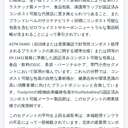
の成長は、使い捨てプラスチック規制の強化により従来のプ
ラスチック製メーラー、食品包装、保護用ラップが認証済み
コンポスト可能な代替品に置き換えられつつあること、また
ブランドレベルのサステナビリティ目標にコンポスト可能な
包装を含むゼロウェイストやカーボンニュートラルな製品戦
略が含まれることによって牽引されています。
ASTM D6400（自治体または産業施設で好気性コンポスト処理
されるプラスチックの表示に関する標準仕様）または同等の
EN 13432規格に準拠した認証済みコンポスト可能な包装は、
食品・飲料のD2C、美容・パーソナルケア、専門小売セグメ
ントにおいて採用が進んでいます。これらの分野では、コン
ポスト可能な包装の自然な素材感が、健康志向や環境意識の
高い消費者層に向けたブランドポジションと合致していま
す。Footprintの植物由来繊維包装やEcoPackablesの認証済み
コンポスト可能メーラー製品群は、このセグメントの商業規
模での実用例です。
このセグメントの平均を上回る成長率は、末端処理インフラ
の不足によって一部相殺されています。北米の産業用コンポ