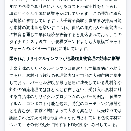
年間の包装予算計画にさらなるコスト不確実性をもたらし、
調達サイクル全体に影響を及ぼしています。この課題の緩和
は規模に依存しています：大手電子商取引事業者が持続可能
な素材の調達量を増やすにつれ、供給の集約化や生産能力へ
の投資を通じて単位経済が改善すると見込まれており、この
ダイナミクスは現在、小規模ブランドよりも大規模プラット
フォームのバイヤーに有利に働いています。
限られたリサイクルインフラが包装廃棄物管理の効率に影響
北米全体のリサイクルインフラは依然として構造的に不均衡
であり、素材回収施設の処理能力は都市部の大都市圏に集中
しており、パーセル密度が最も急速に成長している農村部や
郊外の物流地理ではほとんど存在しない。受け入れ素材に対
する自治体のリサイクルプログラムのカバー範囲は、多層フ
ィルム、コンポスト可能な包装、特定のコーティング紙器な
どを含むが、管轄区域によって大きく異なり、販売時点では
認証された持続可能な設計表示が付与されている包装素材に
ついて、その最終処分に関する不確実性を生み出している。