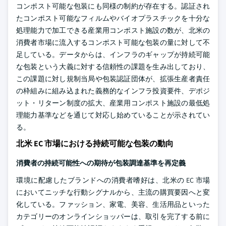
コンポスト可能な包装にも同様の制約が存在する。認証され
たコンポスト可能なフィルムやバイオプラスチックを十分な
処理能力で加工できる産業用コンポスト施設の数が、北米の
消費者市場に流入するコンポスト可能な包装の量に対して不
足している。データからは、インフラのギャップが持続可能
な包装という大義に対する信頼性の課題を生み出しており、
この課題に対し規制当局や包装認証団体が、拡張生産者責任
の枠組みに組み込まれた義務的なインフラ投資要件、デポジ
ット・リターン制度の拡大、産業用コンポスト施設の最低処
理能力基準などを通じて対応し始めていることが示されてい
る。
北米 EC 市場における持続可能な包装の動向
消費者の持続可能性への期待が包装調達基準を再定義
環境に配慮したブランドへの消費者嗜好は、北米の EC 市場
においてニッチな行動シグナルから、主流の購買要因へと変
化している。ファッション、家電、美容、生活用品といった
カテゴリーのオンラインショッパーは、取引を完了する前に