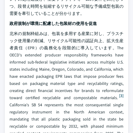
つ、段替え時間を短縮するリサイクル可能な予備成型包装の
需要を牽引していることが分かります。
政府規制が環境に配慮した包装材の使用を促進
北米の規制枠組みは、包装を多用する産業に対し、プラスチ
ック使用量の削減、リサイクル可能性の認証向上、拡大生産
者責任（EPR）の義務化を段階的に導入しています。The
OECD's extended producer responsibility frameworks have
informed sub-federal legislative initiatives across multiple U.S.
states including Maine, Oregon, Colorado, and California, which
have enacted packaging EPR laws that impose producer fees
based on packaging material type and recyclability ratings,
creating direct financial incentives for brands to reformulate
[3]
toward certified recyclable and compostable materials.
California's SB 54 represents the most consequential single
regulatory instrument in the North American context,
mandating that all plastic packaging sold in the state be
recyclable or compostable by 2032, with phased minimum