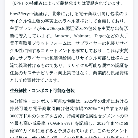
（EPR）の枠組みによって義務化または奨励されています。
How2Recycle認証は、北米における電子商取引向け包装のリ
サイクル性主張の事実上のラベル基準として台頭しており、
主要ブランドがHow2Recycle認証済みの包装を主要な出荷形
態に導入しています。Amazon、Walmart、Targetなどの大手
電子商取引プラットフォームは、サプライヤーの包装リサイ
クル性に関するコミットメントを確立しており、これは実質
的にサプライヤーの包装供給網にリサイクル可能な仕様を上
流で義務付けるものであり、リサイクル可能な属性の認証を
任意のサステナビリティ向上策ではなく、商業的な供給資格
として位置付けています。
生分解性・コンポスト可能な包装
生分解性・コンポスト可能な包装は、2025年の北米における
持続可能な電子商取引向け包装市場の20%に相当する25億
3000万ドルのシェアを占め、持続可能性属性セグメントの中
で最も高い成長率（CAGR 8.6%）を記録し、2035年までに58
億1000万ドルに達すると予測されています。このセグメント