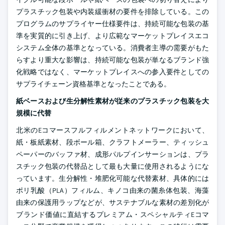
プラスチック包装や内装緩衝材の要件を排除している。この
プログラムのサプライヤー仕様要件は、持続可能な包装の基
準を実質的に引き上げ、より広範なマーケットプレイスエコ
システム全体の基準となっている。消費者主導の需要がもた
らすより重大な影響は、持続可能な包装が単なるブランド強
化戦略ではなく、マーケットプレイスへの参入要件としての
サプライチェーン資格基準となったことである。
紙ベースおよび生分解性素材が従来のプラスチック包装を大
規模に代替
北米のEコマースフルフィルメントネットワークにおいて、
紙・板紙素材、段ボール箱、クラフトメーラー、ティッシュ
ペーパーのバッファ材、成形パルプインサーションは、プラ
スチック包装の代替品として最も大量に使用されるようにな
っています。生分解性・堆肥化可能な代替素材、具体的には
ポリ乳酸（PLA）フィルム、キノコ由来の菌糸体包装、海藻
由来の保護用ラップなどが、サステナブルな素材の差別化が
ブランド価値に直結するプレミアム・スペシャルティEコマ