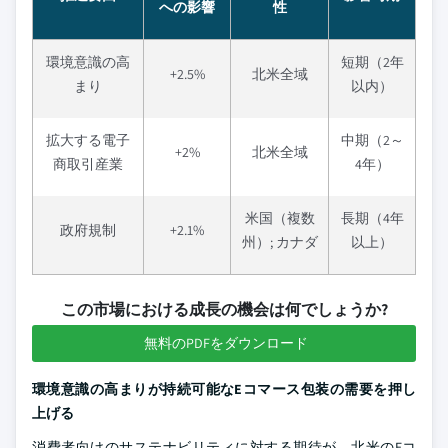
への影響
性
環境意識の高
短期（2年
+2.5%
北米全域
まり
以内）
拡大する電子
中期（2～
+2%
北米全域
商取引産業
4年）
米国（複数
長期（4年
政府規制
+2.1%
州）; カナダ
以上）
この市場における成長の機会は何でしょうか?
無料のPDFをダウンロード
環境意識の高まりが持続可能なEコマース包装の需要を押し
上げる
消費者向けのサステナビリティに対する期待が、北米のEコ