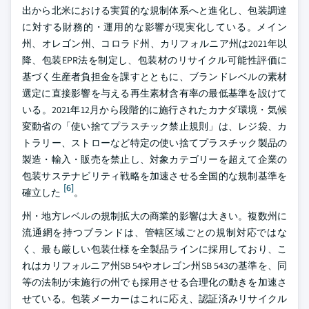
出から北米における実質的な規制体系へと進化し、包装調達
に対する財務的・運用的な影響が現実化している。メイン
州、オレゴン州、コロラド州、カリフォルニア州は2021年以
降、包装EPR法を制定し、包装材のリサイクル可能性評価に
基づく生産者負担金を課すとともに、ブランドレベルの素材
選定に直接影響を与える再生素材含有率の最低基準を設けて
いる。2021年12月から段階的に施行されたカナダ環境・気候
変動省の「使い捨てプラスチック禁止規則」は、レジ袋、カ
トラリー、ストローなど特定の使い捨てプラスチック製品の
製造・輸入・販売を禁止し、対象カテゴリーを超えて企業の
包装サステナビリティ戦略を加速させる全国的な規制基準を
[6]
確立した
。
州・地方レベルの規制拡大の商業的影響は大きい。複数州に
流通網を持つブランドは、管轄区域ごとの規制対応ではな
く、最も厳しい包装仕様を全製品ラインに採用しており、こ
れはカリフォルニア州SB 54やオレゴン州SB 543の基準を、同
等の法制が未施行の州でも採用させる合理化の動きを加速さ
せている。包装メーカーはこれに応え、認証済みリサイクル