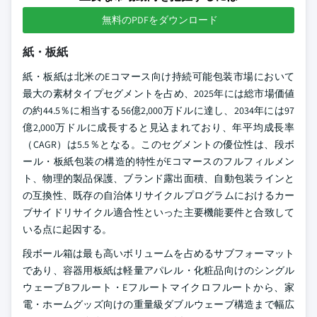
無料のPDFをダウンロード
紙・板紙
紙・板紙は北米のEコマース向け持続可能包装市場において
最大の素材タイプセグメントを占め、2025年には総市場価値
の約44.5％に相当する56億2,000万ドルに達し、2034年には97
億2,000万ドルに成長すると見込まれており、年平均成長率
（CAGR）は5.5％となる。このセグメントの優位性は、段ボ
ール・板紙包装の構造的特性がEコマースのフルフィルメン
ト、物理的製品保護、ブランド露出面積、自動包装ラインと
の互換性、既存の自治体リサイクルプログラムにおけるカー
ブサイドリサイクル適合性といった主要機能要件と合致して
いる点に起因する。
段ボール箱は最も高いボリュームを占めるサブフォーマット
であり、容器用板紙は軽量アパレル・化粧品向けのシングル
ウェーブBフルート・Eフルートマイクロフルートから、家
電・ホームグッズ向けの重量級ダブルウェーブ構造まで幅広