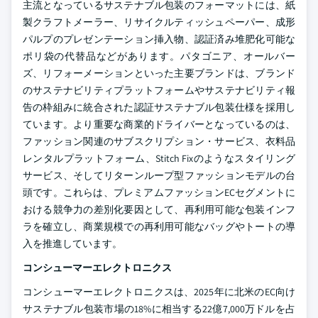
主流となっているサステナブル包装のフォーマットには、紙
製クラフトメーラー、リサイクルティッシュペーパー、成形
パルプのプレゼンテーション挿入物、認証済み堆肥化可能な
ポリ袋の代替品などがあります。パタゴニア、オールバー
ズ、リフォーメーションといった主要ブランドは、ブランド
のサステナビリティプラットフォームやサステナビリティ報
告の枠組みに統合された認証サステナブル包装仕様を採用し
ています。より重要な商業的ドライバーとなっているのは、
ファッション関連のサブスクリプション・サービス、衣料品
レンタルプラットフォーム、Stitch Fixのようなスタイリング
サービス、そしてリターンループ型ファッションモデルの台
頭です。これらは、プレミアムファッションECセグメントに
おける競争力の差別化要因として、再利用可能な包装インフ
ラを確立し、商業規模での再利用可能なバッグやトートの導
入を推進しています。
コンシューマーエレクトロニクス
コンシューマーエレクトロニクスは、2025年に北米のEC向け
サステナブル包装市場の18%に相当する22億7,000万ドルを占