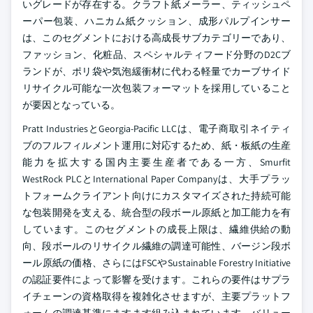
いグレードが存在する。クラフト紙メーラー、ティッシュペ
ーパー包装、ハニカム紙クッション、成形パルプインサー
は、このセグメントにおける高成長サブカテゴリーであり、
ファッション、化粧品、スペシャルティフード分野のD2Cブ
ランドが、ポリ袋や気泡緩衝材に代わる軽量でカーブサイド
リサイクル可能な一次包装フォーマットを採用していること
が要因となっている。
Pratt IndustriesとGeorgia-Pacific LLCは、電子商取引ネイティ
ブのフルフィルメント運用に対応するため、紙・板紙の生産
能力を拡大する国内主要生産者である一方、Smurfit
WestRock PLCとInternational Paper Companyは、大手プラッ
トフォームクライアント向けにカスタマイズされた持続可能
な包装開発を支える、統合型の段ボール原紙と加工能力を有
しています。このセグメントの成長上限は、繊維供給の動
向、段ボールのリサイクル繊維の調達可能性、バージン段ボ
ール原紙の価格、さらにはFSCやSustainable Forestry Initiative
の認証要件によって影響を受けます。これらの要件はサプラ
イチェーンの資格取得を複雑化させますが、主要プラットフ
ォームの調達基準にますます組み込まれています。バリュー