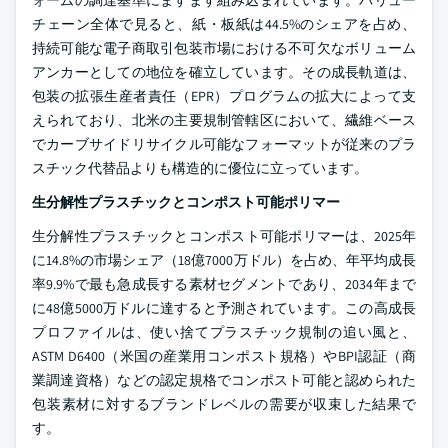
チェーン全体で見ると、紙・板紙は44.5%のシェアを占め、
持続可能な電子商取引包装市場における不可欠なボリューム
アンカーとしての地位を確立しています。その成長軌道は、
包装の拡張生産者責任（EPR）プログラムの拡大によって支
えられており、北米の主要規制管轄区において、繊維ベース
でカーブサイドリサイクル可能なフォーマットが従来のプラ
スチック代替品よりも構造的に優位に立っています。
生分解性プラスチックとコンポスト可能ポリマー
生分解性プラスチックとコンポスト可能ポリマーは、2025年
に14.8%の市場シェア（18億7000万ドル）を占め、年平均成長
率9.9%で最も急成長する素材セグメントであり、2034年まで
に48億5000万ドルに達すると予測されています。この高成長
プロファイルは、使い捨てプラスチック規制の追い風と、
ASTM D6400（米国の産業用コンポスト規格）やBPI認証（商
業調達資格）などの認定規格でコンポスト可能と認められた
包装素材に対するブランドレベルの需要が収束した結果で
す。