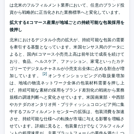
は北米のフルフィルメント業界において、任意のブランド投
資から戦略的に正当化された業務標準へと変化しています。
拡大するEコマース産業が地域ごとの持続可能な包装採用を
後押し
北米におけるデジタル小売の拡大が、持続可能な包装の需要
を牽引する基盤となっています。米国センサス局のデータに
よると、国内Eコマース小売売上高は前年比で成長を続けて
おり、食品、ヘルスケア、ファッション、家電といったカテ
ゴリーでデジタルチャネルが小売支出全体に占める割合が増
[2]
加しています。
オンラインショッピングの取扱量増加
は、地域の物流ネットワーク全体の包装材料需要を押し上
げ、持続可能な素材の採用をブランド差別化の戦術から業務
規模の調達判断へと変化させています。米国南東部・中西部
やカナダのオンタリオ州・ブリティッシュコロンビア州に集
中するフルフィルメントセンターの拡張は、包装消費を加速
させ、持続可能な仕様への転換が市場に与える影響を増幅さ
せています。詳細に見ると、包装量だけでなくフルフィルメ
ントの処理速度が、主要プラットフォームの要件を満たしつ