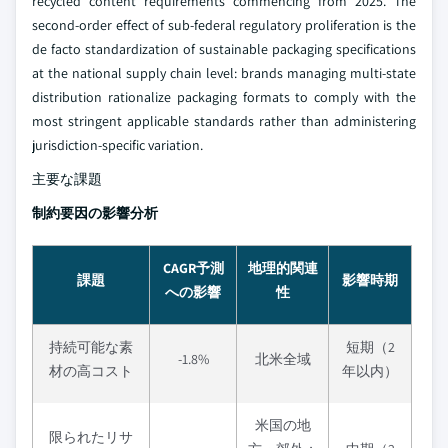
recycled content requirements commencing from 2025. The
second-order effect of sub-federal regulatory proliferation is the
de facto standardization of sustainable packaging specifications
at the national supply chain level: brands managing multi-state
distribution rationalize packaging formats to comply with the
most stringent applicable standards rather than administering
jurisdiction-specific variation.
主要な課題
制約要因の影響分析
CAGR予測
地理的関連
課題
影響時期
への影響
性
持続可能な素
短期（2
-1.8%
北米全域
材の高コスト
年以内）
米国の地
限られたリサ