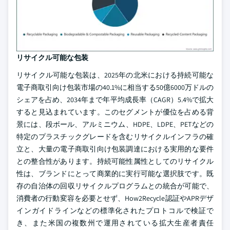
リサイクル可能な包装
リサイクル可能な包装は、2025年の北米における持続可能な
電子商取引向け包装市場の40.1%に相当する50億6000万ドルの
シェアを占め、2034年まで年平均成長率（CAGR）5.4%で拡大
すると見込まれています。このセグメントが優位を占める背
景には、段ボール、アルミニウム、HDPE、LDPE、PETなどの
特定のプラスチックグレードを含むリサイクルインフラの確
立と、大量の電子商取引向け包装調達における実用的な要件
との整合性があります。持続可能性属性としてのリサイクル
性は、ブランドにとって商業的に実行可能な選択肢です。既
存の自治体の回収リサイクルプログラムとの統合が可能で、
消費者の行動変容を必要とせず、How2Recycle認証やAPRデザ
インガイドラインなどの標準化されたプロトコルで検証で
き、また米国の複数州で運用されている拡大生産者責任