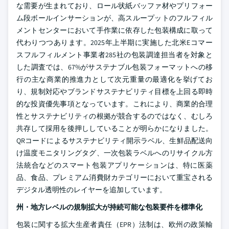
な需要が生まれており、ロール状紙バッファ材やプリフォー
ム段ボールインサーションが、高スループットのフルフィル
メントセンターにおいて手作業に依存した包装構成に取って
代わりつつあります。2025年上半期に実施した北米Eコマー
スフルフィルメント事業者285社の包装調達担当者を対象と
した調査では、67%がサステナブル包装フォーマットへの移
行の主な商業的推進力として次元重量の最適化を挙げてお
り、規制対応やブランドサステナビリティ目標を上回る即時
的な投資優先事項となっています。これにより、商業的合理
性とサステナビリティの根拠が競合するのではなく、むしろ
共存して採用を後押ししていることが明らかになりました。
QRコードによるサステナビリティ開示ラベル、生鮮品配送向
け温度モニタリングタグ、一次包装ラベルへのリサイクル方
法統合などのスマート包装アプリケーションは、特に医薬
品、食品、プレミアム消費財カテゴリーにおいて重宝される
デジタル透明性のレイヤーを追加しています。
州・地方レベルの規制拡大が持続可能な包装要件を標準化
包装に関する拡大生産者責任（EPR）法制は、欧州の政策輸