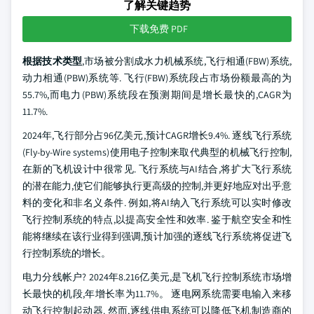
了解关键趋势
下载免费 PDF
根据技术类型
,市场被分割成水力机械系统,飞行相通(FBW)系统,
动力相通(PBW)系统等. 飞行(FBW)系统段占市场份额最高的为
55.7%,而电力(PBW)系统段在预测期间是增长最快的,CAGR为
11.7%.
2024年,飞行部分占96亿美元,预计CAGR增长9.4%. 逐线飞行系统
(Fly-by-Wire systems)使用电子控制来取代典型的机械飞行控制,
在新的飞机设计中很常见. 飞行系统与AI结合,将扩大飞行系统
的潜在能力,使它们能够执行更高级的控制,并更好地应对出乎意
料的变化和非名义条件. 例如,将AI纳入飞行系统可以实时修改
飞行控制系统的特点,以提高安全性和效率. 鉴于航空安全和性
能将继续在该行业得到强调,预计加强的逐线飞行系统将促进飞
行控制系统的增长。
电力分线帐户? 2024年8.216亿美元,是飞机飞行控制系统市场增
长最快的机段,年增长率为11.7%。 逐电网系统需要电输入来移
动飞行控制起动器. 然而,逐线供电系统可以降低飞机制造商的