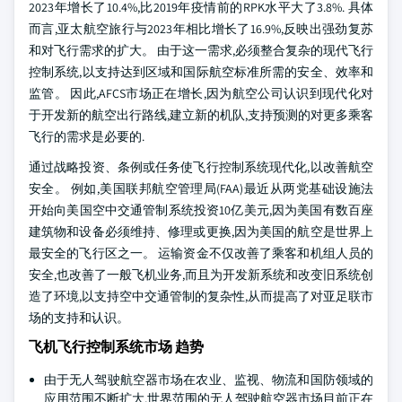
2023年增长了10.4%,比2019年疫情前的RPK水平大了3.8%. 具体
而言,亚太航空旅行与2023年相比增长了16.9%,反映出强劲复苏
和对飞行需求的扩大。 由于这一需求,必须整合复杂的现代飞行
控制系统,以支持达到区域和国际航空标准所需的安全、效率和
监管。 因此,AFCS市场正在增长,因为航空公司认识到现代化对
于开发新的航空出行路线,建立新的机队,支持预测的对更多乘客
飞行的需求是必要的.
通过战略投资、条例或任务使飞行控制系统现代化,以改善航空
安全。 例如,美国联邦航空管理局(FAA)最近从两党基础设施法
开始向美国空中交通管制系统投资10亿美元,因为美国有数百座
建筑物和设备必须维持、修理或更换,因为美国的航空是世界上
最安全的飞行区之一。 运输资金不仅改善了乘客和机组人员的
安全,也改善了一般飞机业务,而且为开发新系统和改变旧系统创
造了环境,以支持空中交通管制的复杂性,从而提高了对亚足联市
场的支持和认识。
飞机飞行控制系统市场 趋势
由于无人驾驶航空器市场在农业、监视、物流和国防领域的
应用范围不断扩大,世界范围的无人驾驶航空器市场目前正在