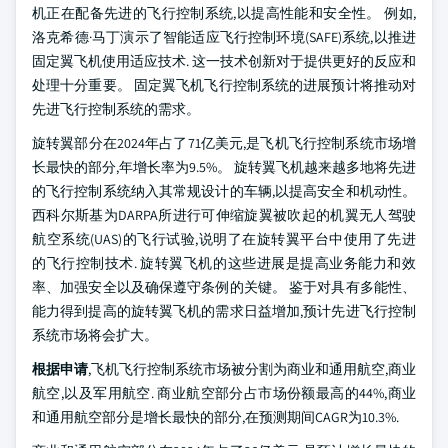
机正在配备先进的飞行控制系统,以提高性能和安全性。 例如,
洛克希德·马丁演示了智能适应飞行控制环境(SAFE)系统,以推进
固定翼飞机使用适应技术. 这一技术创新对于提供更好的反应和
处理十分重要。 固定翼飞机飞行控制系统的进展预计将推动对
先进飞行控制系统的需求。
旋转翼部分在2024年占了71亿美元,是飞机飞行控制系统市场增
长最快的部分,年增长率为9.5%。 旋转翼飞机越来越多地将先进
的飞行控制系统纳入其常规设计的车辆,以提高安全和机动性。
西科尔斯基为DARPA所进行可伸缩旋翼被吹起的机翼无人驾驶
航空系统(UAS)的飞行试验,说明了在旋转翼平台中使用了先进
的飞行控制技术. 旋转翼飞机的这些进展是提高业务能力和效
率、加强安全以及确保遵守条例的关键。 鉴于对具有多能性、
能力得到提高的旋转翼飞机的需求日益增加,预计先进飞行控制
系统市场将会扩大。
根据申请
,飞机飞行控制系统市场被分割为商业和通用航空,商业
航空,以及军用航空. 商业航空部分占市场份额最高的44%,商业
和通用航空部分是增长最快的部分,在预测期间CAGR为10.3%.