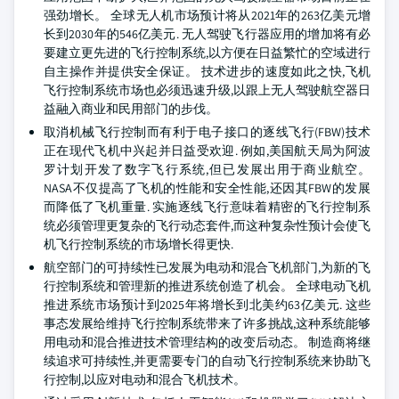
强劲增长。 全球无人机市场预计将从2021年的263亿美元增
长到2030年的546亿美元. 无人驾驶飞行器应用的增加将有必
要建立更先进的飞行控制系统,以方便在日益繁忙的空域进行
自主操作并提供安全保证。 技术进步的速度如此之快,飞机
飞行控制系统市场也必须迅速升级,以跟上无人驾驶航空器日
益融入商业和民用部门的步伐。
取消机械飞行控制而有利于电子接口的逐线飞行(FBW)技术
正在现代飞机中兴起并日益受欢迎. 例如,美国航天局为阿波
罗计划开发了数字飞行系统,但已发展出用于商业航空。
NASA不仅提高了飞机的性能和安全性能,还因其FBW的发展
而降低了飞机重量. 实施逐线飞行意味着精密的飞行控制系
统必须管理更复杂的飞行动态套件,而这种复杂性预计会使飞
机飞行控制系统的市场增长得更快.
航空部门的可持续性已发展为电动和混合飞机部门,为新的飞
行控制系统和管理新的推进系统创造了机会。 全球电动飞机
推进系统市场预计到2025年将增长到北美约63亿美元. 这些
事态发展给维持飞行控制系统带来了许多挑战,这种系统能够
用电动和混合推进技术管理结构的改变后动态。 制造商将继
续追求可持续性,并更需要专门的自动飞行控制系统来协助飞
行控制,以应对电动和混合飞机技术。