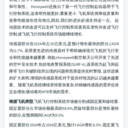
和可靠性。 Honeywell还推出了新一代飞行控制起动器用于飞
行控制系统,这表明性能更好,重量更小. 飞机系统将降低质量和
改善性能放在优先地位,因此,我们的进步必须支持这一点。 起
动器技术的改进可以支持飞行控制系统更具应变性并改进飞行
控制,使飞机飞行控制系统市场能继续增长.
传感器部分在2024年占35亿美元,是预计增长最快的部分,CAGR
为11.7%. 采用更先进的传感器对于帮助确保现代飞机的飞行安
全和性能越来越重要. 例如,Honeywell航空航天公司开发了先进
的空中安全技术,包括地表警报系统(SURF-A),该系统为起飞和起
降等飞行关键阶段所出现的问题和危害提供实时警报. 这些进展
的扩大表明,增强的传感器系统对于提供对情况的认识越来越重
要。 随着飞机系统继续变得更加复杂,对精确传感器的需求也肯
定会增加,驱动着对AFB市场的需求。
根据飞机类型
,飞机飞行控制系统市场被分割成固定翼和旋转翼.
固定翼部分占市场份额最高的58.8%,而旋转翼部分是增长最快
的部分,在预测期间CAGR为9.5%.
固定翼部分2024年占1010亿美元,预计CAGR增长8.3%. 固定翼飞