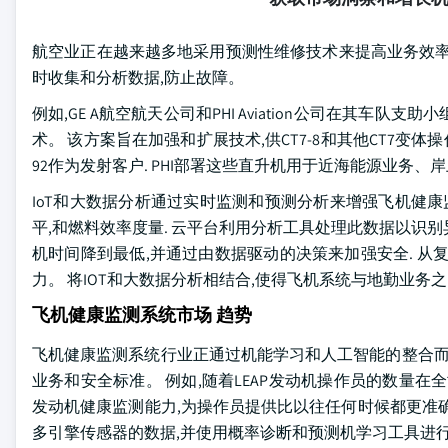
航空业正在越来越多地采用预测性维修技术来提高业务效率
时收集和分析数据,防止故障。
例如,GE A航空航天公司和PHI Aviation公司在其车队
术。 该方案旨在加强和扩展技术,供CT7-8和其他CT7变体操作
92作为发射客户. PHI部署这些直升机用于近海能源业
IoT和大数据分析通过实时监测和预测分析来增强飞机健康监
平,和燃料效率度量. 云平台利用分析工具处理此数据以识别
机时间降到最低,并通过由数据驱动的决策来加强安全. 从
力。 将IOT和大数据分析相结合,使得飞机系统与地勤业务
飞机健康监测系统市场 趋势
飞机健康监测系统行业正通过机能学习和人工智能的整合而
业务和安全标准。 例如,随着LEAP发动机操作员的数量在全
发动机健康监测能力,为操作员提供比以往任何时候都更准确的见解。
多引擎传感器的数据,并使用概率诊断和预测机学习工具进行