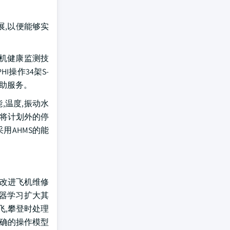
展,以便能够实
发动机健康监测技
I操作34架S-
支助服务。
,温度,振动水
,将计划外的停
用AHMS的能
在改进飞机维修
机器学习扩大其
起飞,攀登时处理
精确的操作模型