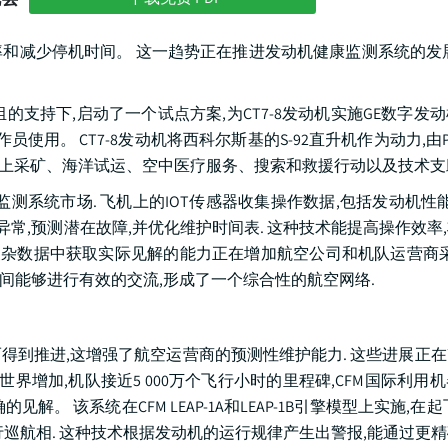
和减少停机时间。 这一趋势正在推进发动机健康监测系统的发
支助小组的支持下,启动了一个试点方案,为CT7-8发动机实施GE数字
员使用。 CT7-8发动机将西科尔斯基的S-92直升机作为动力,由PH
务、岸上采矿、海洋试运、空中医疗服务、搜索和救援行动以及技术
测系统市场. 飞机上的IOT传感器收集操作数据,包括发动机性能
异常,预测潜在故障,并优化维护时间表. 这种技术能提高操作效率
复杂数据中获取实际见解的能力正在增加航空公司和机队运营商采
之间能够进行有效的交流,形成了一个综合性的航空网络.
得到推进,这增强了航空运营商的预测性维护能力. 这些进展正
世界增加,机队接近5 000万个飞行小时的里程碑,CFM国际利用
 该系统在CFM LEAP-1A和LEAP-1B引擎模型上实施,在
巡航相. 这种技术根据发动机的运行规律产生出警报,能通过更