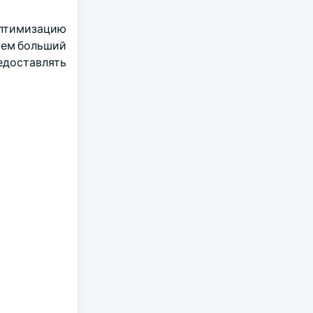
оптимизацию
ием больший
доставлять