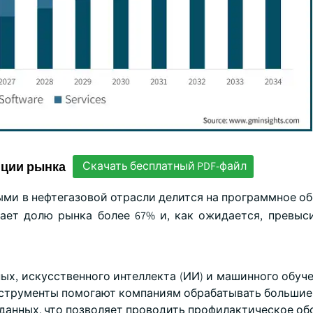
нции рынка
Скачать бесплатный PDF-файл
ыми в нефтегазовой отрасли делится на программное об
ает долю рынка более 67% и, как ожидается, превыси
х, искусственного интеллекта (ИИ) и машинного обучен
инструменты помогают компаниям обрабатывать большие
данных, что позволяет проводить профилактическое об