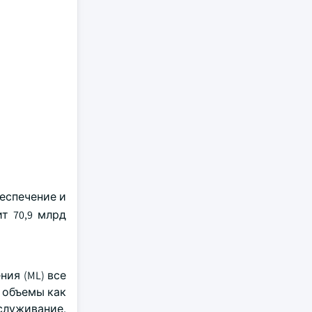
еспечение и
т 70,9 млрд
ия (ML) все
 объемы как
служивание,