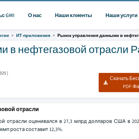
ьс GMI
О нас
Наши клиенты
Наши услуги
огии
ИТ-приложения
Рынок управления данными в нефте
и в нефтегазовой отрасли 
025
|
Скачать Бе
PDF-Ф
зовой отрасли
 отрасли оценивался в 27,3 млрд долларов США в 2024
темп роста составит 12,3%.