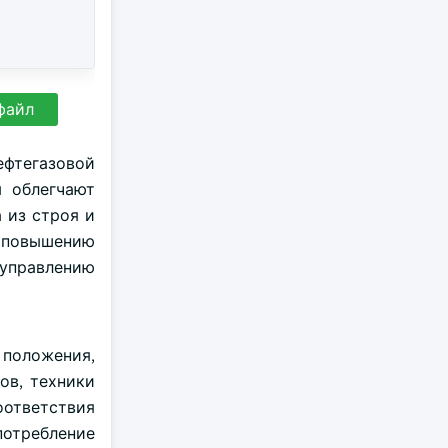
файл
ефтегазовой
 облегчают
 из строя и
 повышению
 управлению
 положения,
ов, техники
оответствия
потребление