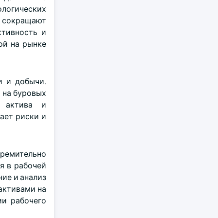
ологических
и сокращают
ктивность и
ой на рынке
и и добычи.
 на буровых
г актива и
жает риски и
тремительно
я в рабочей
ие и анализ
активами на
ии рабочего