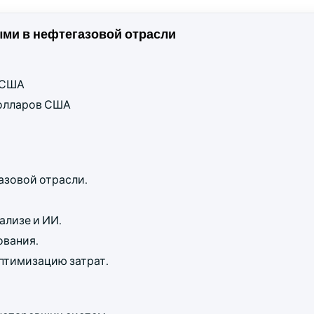
ми в нефтегазовой отрасли
в США
 долларов США
азовой отрасли.
ализе и ИИ.
ования.
птимизацию затрат.