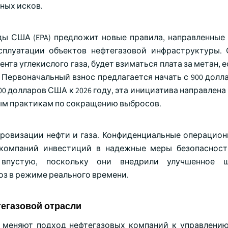
бных исков.
ды США (EPA) предложит новые правила, направленные 
плуатации объектов нефтегазовой инфраструктуры. 
нта углекислого газа, будет взиматься плата за метан, е
 Первоначальный взнос предлагается начать с 900 долл
0 долларов США к 2026 году, эта инициатива направлена 
ым практикам по сокращению выбросов.
ровизации нефти и газа. Конфиденциальные операцион
т компаний инвестиций в надежные меры безопаснос
впустую, поскольку они внедрили улучшенное ш
з в режиме реального времени.
егазовой отрасли
 меняют подход нефтегазовых компаний к управлени