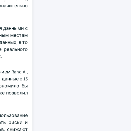
значительно
я данными с
чным местам
анных, в то
е реального
.
ием Rahd AI,
 данные с 15
кономило бы
же позволил
пользование
ать риски и
ов, снижают