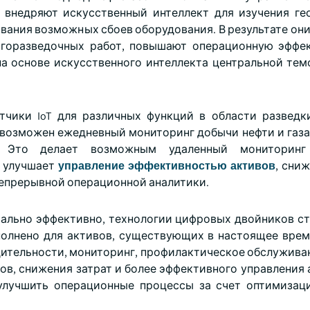
внедряют искусственный интеллект для изучения ге
ования возможных сбоев оборудования. В результате он
огоразведочных работ, повышают операционную эффе
на основе искусственного интеллекта центральной тем
тчики IoT для различных функций в области разведк
 возможен ежедневный мониторинг добычи нефти и газа
х. Это делает возможным удаленный мониторин
я улучшает
управление эффективностью активов
, сни
непрерывной операционной аналитики.
ально эффективно, технологии цифровых двойников с
олнено для активов, существующих в настоящее врем
дительности, мониторинг, профилактическое обслуживан
в, снижения затрат и более эффективного управления 
улучшить операционные процессы за счет оптимизац