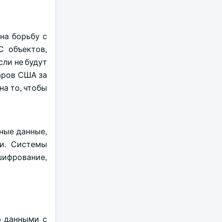
на борьбу с
С объектов,
сли не будут
аров США за
на то, чтобы
ные данные,
ти. Системы
ифрование,
ю данными с