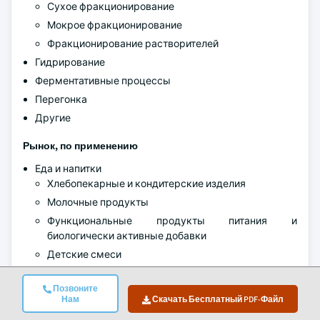
Сухое фракционирование
Мокрое фракционирование
Фракционирование растворителей
Гидрирование
Ферментативные процессы
Перегонка
Другие
Рынок, по применению
Еда и напитки
Хлебопекарные и кондитерские изделия
Молочные продукты
Функциональные продукты питания и
биологически активные добавки
Детские смеси
Другие
Позвоните
Средства личной гигиены и косметика
Нам
Скачать Бесплатный PDF-Файл
Уход за кожей