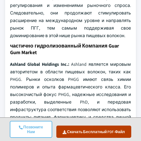
регулирования и изменениями рыночного спроса.
Следовательно, они продолжают стимулировать
расширение на международном уровне и направлять
рынок ПГГ, тем самым поддерживая свое
доминирование в этой нише рынка пищевых волокон.
частично гидролизованный Компания Guar
Gum Market
Ashland Global Holdings Inc.:
Ashland является мировым
авторитетом в области пищевых волокон, таких как
PHGG. Рынки осколков PHGG имеют связь химии
полимеров и опыта фармацевтического класса. Его
высокочистый фокус PHGG, надежные исследования и
разработки, выделенные PhD, и передовая
инфраструктура соответствия позволяют использовать
продукты питания, фармацевтику и средства личной
гигиены для PHGG.
Позвоните
Нам
Скачать Бесплатный PDF-Файл
BASF SE:
Благодаря сильным инновациям в химической