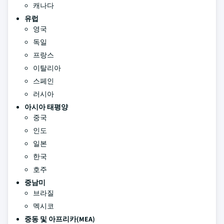
캐나다
유럽
영국
독일
프랑스
이탈리아
스페인
러시아
아시아 태평양
중국
인도
일본
한국
호주
중남미
브라질
멕시코
중동 및 아프리카(MEA)