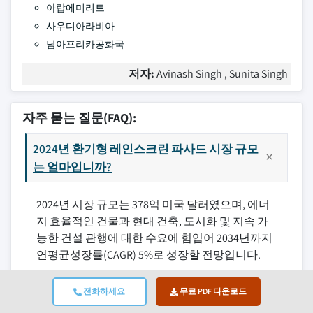
아랍에미리트
사우디아라비아
남아프리카공화국
저자:
Avinash Singh , Sunita Singh
자주 묻는 질문(FAQ):
2024년 환기형 레인스크린 파사드 시장 규모
는 얼마입니까?
2024년 시장 규모는 378억 미국 달러였으며, 에너
지 효율적인 건물과 현대 건축, 도시화 및 지속 가
능한 건설 관행에 대한 수요에 힘입어 2034년까지
연평균성장률(CAGR) 5%로 성장할 전망입니다.
2034년 환기식 레인스크린 파사드 시장의 예
전화하세요
무료 PDF 다운로드
상 규모는 얼마입니까?