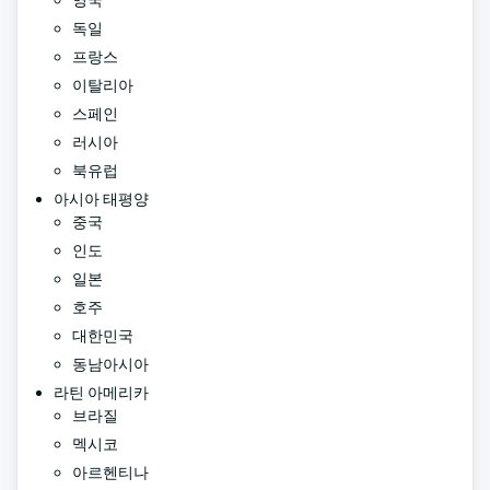
영국
독일
프랑스
이탈리아
스페인
러시아
북유럽
아시아 태평양
중국
인도
일본
호주
대한민국
동남아시아
라틴 아메리카
브라질
멕시코
아르헨티나