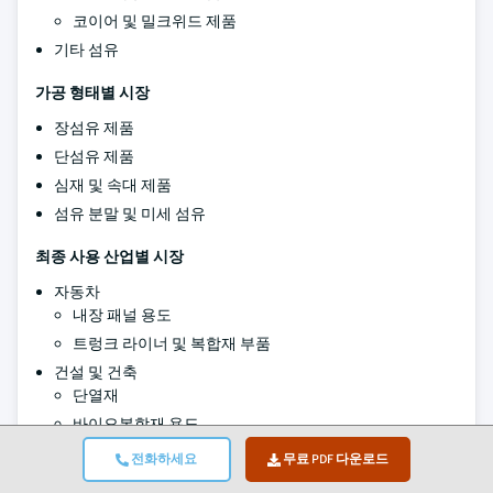
코이어 및 밀크위드 제품
기타 섬유
가공 형태별 시장
장섬유 제품
단섬유 제품
심재 및 속대 제품
섬유 분말 및 미세 섬유
최종 사용 산업별 시장
자동차
내장 패널 용도
트렁크 라이너 및 복합재 부품
건설 및 건축
단열재
바이오복합재 용도
종이 및 포장
전화하세요
무료 PDF 다운로드
특수지 용도