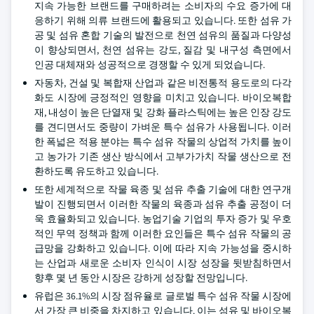
지속 가능한 브랜드를 구매하려는 소비자의 수요 증가에 대
응하기 위해 의류 브랜드에 활용되고 있습니다. 또한 섬유 가
공 및 섬유 혼합 기술의 발전으로 천연 섬유의 품질과 다양성
이 향상되면서, 천연 섬유는 강도, 질감 및 내구성 측면에서
인공 대체재와 성공적으로 경쟁할 수 있게 되었습니다.
자동차, 건설 및 복합재 산업과 같은 비전통적 용도로의 다각
화도 시장에 긍정적인 영향을 미치고 있습니다. 바이오복합
재, 내성이 높은 단열재 및 강화 플라스틱에는 높은 인장 강도
를 견디면서도 중량이 가벼운 특수 섬유가 사용됩니다. 이러
한 폭넓은 적용 분야는 특수 섬유 작물의 상업적 가치를 높이
고 농가가 기존 생산 방식에서 고부가가치 작물 생산으로 전
환하도록 유도하고 있습니다.
또한 세계적으로 작물 육종 및 섬유 추출 기술에 대한 연구개
발이 진행되면서 이러한 작물의 육종과 섬유 추출 공정이 더
욱 효율화되고 있습니다. 농업기술 기업의 투자 증가 및 우호
적인 무역 정책과 함께 이러한 요인들은 특수 섬유 작물의 공
급망을 강화하고 있습니다. 이에 따라 지속 가능성을 중시하
는 산업과 새로운 소비자 인식이 시장 성장을 뒷받침하면서
향후 몇 년 동안 시장은 강하게 성장할 전망입니다.
유럽은 36.1%의 시장 점유율로 글로벌 특수 섬유 작물 시장에
서 가장 큰 비중을 차지하고 있습니다. 이는 섬유 및 바이오복