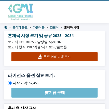
홈
음식과 음료
가공식품
간편식
훈제육 시장
훈제육 시장 크기 및 공유 2025 – 2034
보고서 ID: GMI13568
발행일: April 2025
보고서 형식: PDF/엑셀/대시보드/플랫폼
무료 PDF 다운로드
라이선스 옵션 살펴보기:
시작 가격: $2,450
지금 구매
훈제육 시장 규모