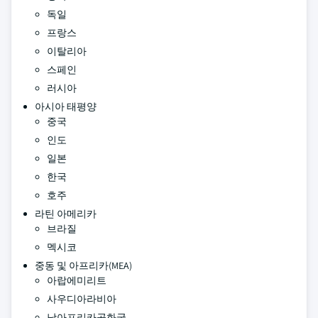
독일
프랑스
이탈리아
스페인
러시아
아시아 태평양
중국
인도
일본
한국
호주
라틴 아메리카
브라질
멕시코
중동 및 아프리카(MEA)
아랍에미리트
사우디아라비아
남아프리카공화국