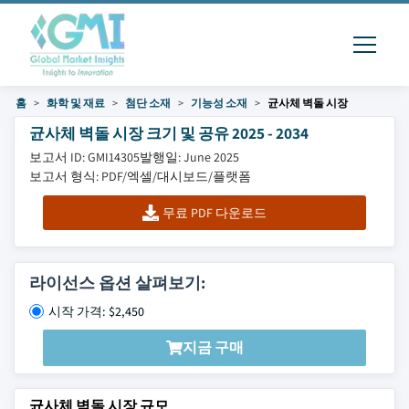
홈
화학 및 재료
첨단 소재
기능성 소재
균사체 벽돌 시장
균사체 벽돌 시장 크기 및 공유 2025 - 2034
보고서 ID: GMI14305
발행일: June 2025
보고서 형식: PDF/엑셀/대시보드/플랫폼
무료 PDF 다운로드
라이선스 옵션 살펴보기:
시작 가격: $2,450
지금 구매
균사체 벽돌 시장 규모