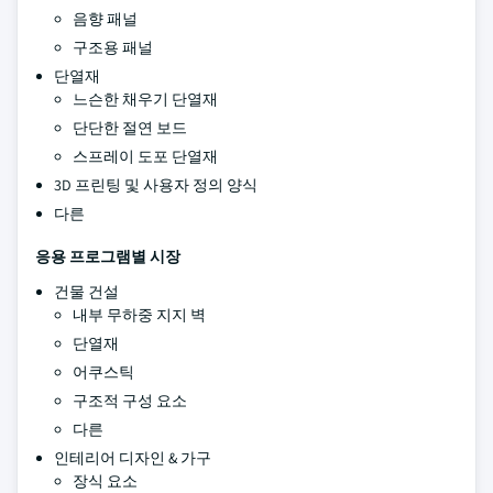
음향 패널
구조용 패널
단열재
느슨한 채우기 단열재
단단한 절연 보드
스프레이 도포 단열재
3D 프린팅 및 사용자 정의 양식
다른
응용 프로그램별 시장
건물 건설
내부 무하중 지지 벽
단열재
어쿠스틱
구조적 구성 요소
다른
인테리어 디자인 & 가구
장식 요소