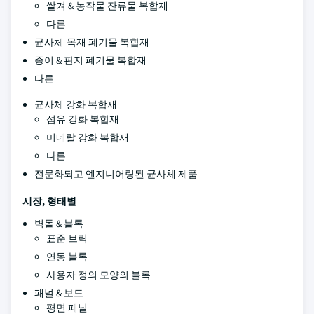
쌀겨 & 농작물 잔류물 복합재
다른
균사체-목재 폐기물 복합재
종이 & 판지 폐기물 복합재
다른
균사체 강화 복합재
섬유 강화 복합재
미네랄 강화 복합재
다른
전문화되고 엔지니어링된 균사체 제품
시장, 형태별
벽돌 & 블록
표준 브릭
연동 블록
사용자 정의 모양의 블록
패널 & 보드
평면 패널