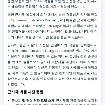
동안 수동적 탄소 기여자 역할을 하는 반면 전통적인 건축 자재
는 배출량에 긍정적인 영향을 미치는 경향이 있습니다.
또한 균사체 복합재에 의한 에너지 소비 효율성은 칭찬할 만합
니다. Journal of Materials Chemistry A에 따르면 균사체-코이어
복합재의 에너지 소비량은 7.7MJ/kg에 불과하며 폴리스티렌 공
칭 단열재를 사용하면 에너지 소비량이 83.5MJ/kg입니다. 이 정
도의 에너지 효율성으로 오염 물질을 줄일 수 있습니다.
균사체 농업 기술의 개선은 건설에서의 적용을 강화합니다.
NREL(National Renewable Energy Laboratory)은 현재 탄소 네거
티브이며 현장에서 제조할 수 있는 저비용, 고성능 절연 솔루션
을 목표로 셀룰로오스-균사체 복합재를 개선하기 위해 노력하
고 있습니다. 이러한 혁신은 전통적인 건축 자재를 생태학적으
로 지속 가능하고 효율적이며 환경 친화적인 대체품으로 제공
함으로써 건축 산업을 변화시킬 수 있는 균사체 재료의 능력을
강조합니다.
균사체 벽돌 시장 동향
균사체
및 원형 건축 모델 소개
: 균사체를 건물 형태로 조각하