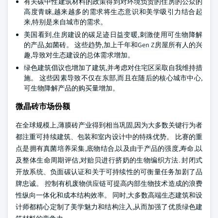
有关碳中性建筑材料的政策得到对环境负责的住房的公众的
高度青睐,越来越多的需求将生态意识和美学吸引力结合起
来,特别是来自城市的需求。
美国看到,住房建设的碳足迹日益变暖,刺激使用可生物降解
的产品,如菌砖。 这些趋势,加上千年和Gen Z房屋所有人的兴
趣,导致对生态建设的总体需求增加。
绿色建筑倡议也增加了建筑,并考虑对住宅区采取自我维持措
施。 这些因素导致不仅在东部,而且在随后的核心城市中心,
可生物降解产品的购买量增加。
微晶砖市场份额
在全球规模上,薄膜砖产业得到相当巩固,因为大多数关键行为者
都注重可持续建筑、包装和室内设计中的特殊优势。 比赛的重
点是拥有真菌培养采集,底物结合,以及由于产品的强度,寿命,以
及整体生命周期评估,对贻贝进行挤奶的生物编织方法. 封闭式
开放系统、负面碳认证和关于可持续性的可衡量任务加剧了品
牌忠诚。 控制有机废物供应链可提高内部生物技术造成的浪费
性纵向一体化和成本结构效率。 同时,大多数高端生态建筑和设
计师都精心定制了美学魅力和结构注入,从而加强了优质绿色建