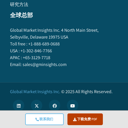
研究方法
全球总部
Global Market Insights Inc. 4 North Main Street,
Selbyville, Delaware 19975 USA
Toll free :
+1-888-689-0688
USA :
+1-302-846-7766
APAC :
+65-3129-7718
Email:
sales@gminsights.com
Global Market Insights Inc.
©
2025
All Rights Reserved.
联系我们
下载免费 PDF
X
We use cookies to enhance user experience. (
Privacy Policy
)