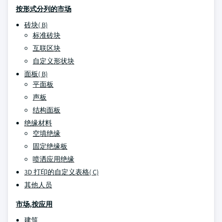
按形式分列的市场
砖块( B)
标准砖块
互联区块
自定义形状块
面板( B)
平面板
声板
结构面板
绝缘材料
空填绝缘
固定绝缘板
喷洒应用绝缘
3D 打印的自定义表格( C)
其他人员
市场,按应用
建筑