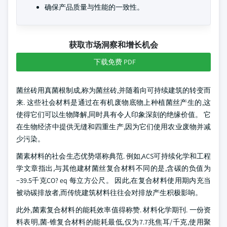
确保产品质量与性能的一致性。
获取市场洞察和增长机会
下载免费 PDF
菌丝砖用真菌根制成,称为菌丝砖,并随着向可持续建筑的转变而
来. 这些社会材料是通过在有机废物底物上种植菌丝产生的,这
使得它们可以生物降解,同时具有令人印象深刻的绝缘价值。 它
在生物经济中提供无缝和四重生产,因为它们使用农业废物并减
少污染。
菌素材料的社会生态优势堪称典范. 例如,ACS可持续化学和工程
学文章指出,与其他建材菌丝复合材料不同的是,含碳的负值为
−39.5千克CO? eq 每立方公尺。 因此,在复合材料使用期内充当
被动碳排放者,而传统建筑材料往往会对排放产生积极影响。
此外,菌素复合材料的能耗效率值得称赞. 材料化学期刊. 一份资
料表明,菌-锥复合材料的能耗最低,仅为7.7兆焦耳/千克,使用聚