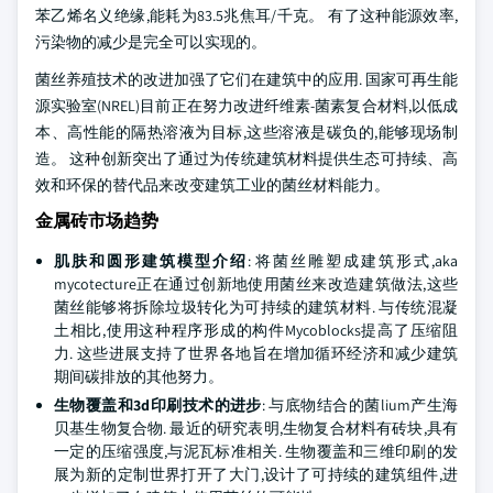
苯乙烯名义绝缘,能耗为83.5兆焦耳/千克。 有了这种能源效率,
污染物的减少是完全可以实现的。
菌丝养殖技术的改进加强了它们在建筑中的应用. 国家可再生能
源实验室(NREL)目前正在努力改进纤维素-菌素复合材料,以低成
本、高性能的隔热溶液为目标,这些溶液是碳负的,能够现场制
造。 这种创新突出了通过为传统建筑材料提供生态可持续、高
效和环保的替代品来改变建筑工业的菌丝材料能力。
金属砖市场趋势
肌肤和圆形建筑模型介绍
: 将菌丝雕塑成建筑形式,aka
mycotecture正在通过创新地使用菌丝来改造建筑做法,这些
菌丝能够将拆除垃圾转化为可持续的建筑材料. 与传统混凝
土相比,使用这种程序形成的构件Mycoblocks提高了压缩阻
力. 这些进展支持了世界各地旨在增加循环经济和减少建筑
期间碳排放的其他努力。
生物覆盖和3d印刷技术的进步
: 与底物结合的菌lium产生海
贝基生物复合物. 最近的研究表明,生物复合材料有砖块,具有
一定的压缩强度,与泥瓦标准相关. 生物覆盖和三维印刷的发
展为新的定制世界打开了大门,设计了可持续的建筑组件,进