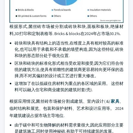
根据形式,菌丝砖市场被分割成砖块和块,面板和板块,绝缘材
料,3D打印和定制表格等. Bricks & blocks在2024年占市场30.1%.
砖块和块具有结构上的适当性,在维度上具有相对较高的标准
化,也可以用于承载和不承载的墙壁构造,因为这些特征,砖块
和块的形态部分处于领先位置.
区块和砖块的标准化形式相当受欢迎和接受,因为它们符合传
统的建筑方法,使具有前瞻性的建筑商更容易转向更环保的选
择,而不对其偏好的设计或工艺进行重大修改。
这增加了在以低碳住房材料为重点的各区域的采用。 这些材
料可以融入住宅和商业建筑的建筑封套(壳).
根据应用情况,菌丝砖市场被分割成建筑、室内设计( &)
家具
、
临时结构和展览、包装和保护材料、艺术和设计应用等。 2024
年建筑建设占据市场主导地位.
由于碳中和可生物降解的材料需求量很大,因此应用部分主要
是建筑施工,同时使用神秘砖,有助于可持续建筑的发展。