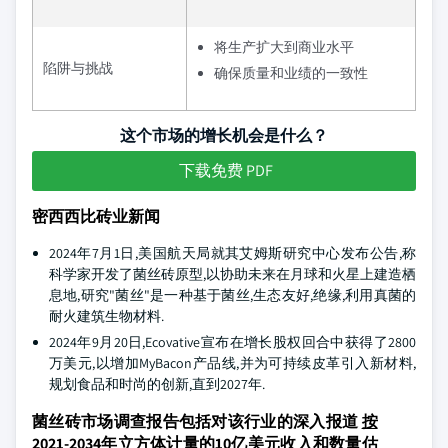
将生产扩大到商业水平
陷阱与挑战
确保质量和业绩的一致性
这个市场的增长机会是什么？
下载免费 PDF
密西西比砖业新闻
2024年7月1日,美国航天局就其艾姆斯研究中心发布公告,称
科学家开发了菌丝砖原型,以协助未来在月球和火星上建造栖
息地,研究"菌丝"是一种基于菌丝,生态友好,绝缘,利用真菌的
耐火建筑生物材料.
2024年9月20日,Ecovative宣布在增长股权回合中获得了2800
万美元,以增加MyBacon产品线,并为可持续皮革引入新材料,
规划食品和时尚的创新,直到2027年.
菌丝砖市场调查报告包括对该行业的深入报道
按
2021-2034年立方体计量的10亿美元收入和数量估