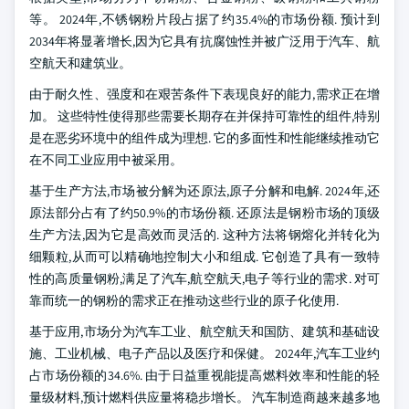
等。 2024年,不锈钢粉片段占据了约35.4%的市场份额. 预计到
2034年将显著增长,因为它具有抗腐蚀性并被广泛用于汽车、航
空航天和建筑业。
由于耐久性、强度和在艰苦条件下表现良好的能力,需求正在增
加。 这些特性使得那些需要长期存在并保持可靠性的组件,特别
是在恶劣环境中的组件成为理想. 它的多面性和性能继续推动它
在不同工业应用中被采用。
基于生产方法,市场被分解为还原法,原子分解和电解. 2024年,还
原法部分占有了约50.9%的市场份额. 还原法是钢粉市场的顶级
生产方法,因为它是高效而灵活的. 这种方法将钢熔化并转化为
细颗粒,从而可以精确地控制大小和组成. 它创造了具有一致特
性的高质量钢粉,满足了汽车,航空航天,电子等行业的需求. 对可
靠而统一的钢粉的需求正在推动这些行业的原子化使用.
基于应用,市场分为汽车工业、航空航天和国防、建筑和基础设
施、工业机械、电子产品以及医疗和保健。 2024年,汽车工业约
占市场份额的34.6%. 由于日益重视能提高燃料效率和性能的轻
量级材料,预计燃料供应量将稳步增长。 汽车制造商越来越多地