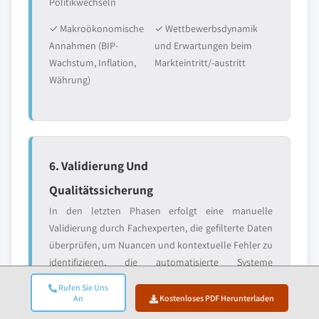
Politikwechseln
✓ Makroökonomische
✓ Wettbewerbsdynamik
Annahmen (BIP-
und Erwartungen beim
Wachstum, Inflation,
Markteintritt/-austritt
Währung)
6. Validierung Und
Qualitätssicherung
In den letzten Phasen erfolgt eine manuelle
Validierung durch Fachexperten, die gefilterte Daten
überprüfen, um Nuancen und kontextuelle Fehler zu
identifizieren, die automatisierte Systeme
möglicherweise übersehen. Diese Expertenprüfung
Rufen Sie Uns
fügt eine kritische Ebene der Qualitätssicherung
An
Kostenloses PDF Herunterladen
hinzu und stellt sicher, dass die Daten den