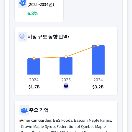
(2025~2034년)
6.8%
시장 규모 동향 번역:
2024
2025
2034
$1.7B
$0
$3.2B
주요 기업
American Garden, B&G Foods, Bascom Maple Farms,
Crown Maple Syrup, Federation of Quebec Maple