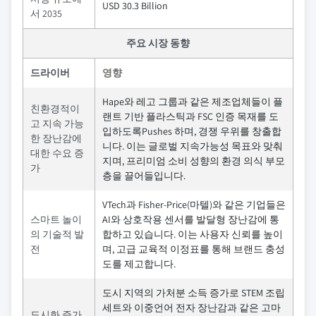
USD 30.3 Billion
서 2035
주요 시장 동향
드라이버
영향
Hape와 레고 그룹과 같은 제조업체들이 플
친환경적이
랜트 기반 플라스틱과 FSC 인증 목재를 도
고 지속 가능
입하도록Pushes 하며, 경쟁 우위를 창출합
한 장난감에
니다. 이는 글로벌 지속가능성 목표와 맞춰
대한 수요 증
지며, 프리미엄 소비 성향의 환경 의식 부모
가
층을 끌어들입니다.
VTech과 Fisher-Price(마텔)와 같은 기업들은
스마트 놀이
AI와 상호작용 센서를 발달형 장난감에 통
의 기술적 발
합하고 있습니다. 이는 사용자 신뢰를 높이
전
며, 고급 교육적 이정표를 통해 브랜드 충성
도를 제고합니다.
도시 지역의 가처분 소득 증가로 STEM 조립
세트와 이중언어 전자 장난감과 같은 고마
도시화 증가