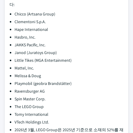
다:
Chicco (Artsana Group)
Clementoni S.p.A.
Hape International
Hasbro, Inc.
JAKKS Pacific, Inc.
Janod (Juratoys Group)
Little Tikes (MGA Entertainment)
Mattel, Inc.
Melissa & Doug
Playmobil (geobra Brandstätter)
Ravensburger AG
Spin Master Corp.
The LEGO Group
Tomy International
VTech Holdings Ltd.
2026년 3월, LEGO Group은 2025년 기준으로 소재의 52%를 재