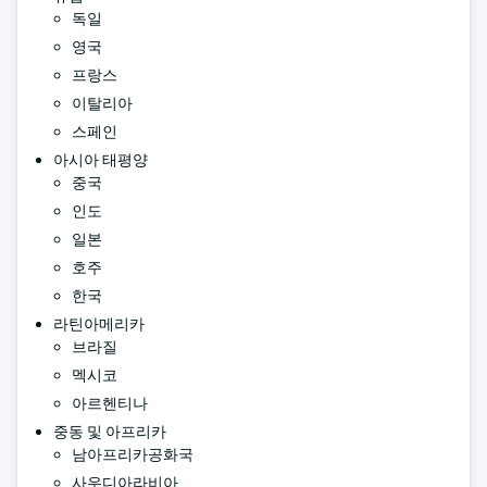
독일
영국
프랑스
이탈리아
스페인
아시아 태평양
중국
인도
일본
호주
한국
라틴아메리카
브라질
멕시코
아르헨티나
중동 및 아프리카
남아프리카공화국
사우디아라비아