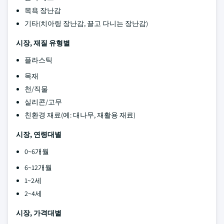
목욕 장난감
기타(치아링 장난감, 끌고 다니는 장난감)
시장, 재질 유형별
플라스틱
목재
천/직물
실리콘/고무
친환경 재료(예: 대나무, 재활용 재료)
시장, 연령대별
0~6개월
6~12개월
1~2세
2~4세
시장, 가격대별