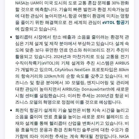
NASA는 UAM이 미국 도시의 도로 교통 혼잡 문제를 30% 완화
할 것으로 예측합니다. 기술의 빠른 발전과 환경 지속가능성
에 대한 관심이 높아지면서, 항공 여행이 환경에 미치는 영향
을 줄이기 위한 해결책으로 전 세계의 관심이
eVTOL 항공기
에 집중되고 있습니다.
헬리콥터 시장에서 탄소 배출과 소음을 줄이려는 환경적 관
심은 기체 설계 및 제작 분야에서 부상하고 있습니다. 설계 속
도에 맞춘 보다 유연한 연료 연소와 하이브리드 전기 추진이
활용되고 있습니다. 2024년과 마찬가지로 도심 교통용 전기
수직이착륙기(eVTOL)의 기체 설계와 추진 시스템은 AIRBUS
가 개발하고 있으며, CityAirbus NextGen 프로토타입은 80km
의 항속거리와 120km/h의 순항 속도를 갖추고 있습니다. 비
즈니스 및 항공 분야에서 3D 모델링, 엔지니어링 및 관리에
대한 관심이 높아지면서 AIRBUS는 Donauwörterth에 새로운
시험 센터를 설립했습니다. 이러한 추세는 2030년경 항공 비
즈니스 모델의 혁명으로 정점에 이를 것으로 예상됩니다.
회전익 항공기 설계의 기술 발전은 비행 지속 시간을 늘리고
소음을 줄이며 연료 효율을 높이는 새로운 로터 블레이드 소
재와 설계를 통해 헬리콥터 산업을 변화시키고 있습니다. 비
용 효율적인 운용과 환경 친화적인 솔루션에 대한 수요가 증
가함에 따라 이러한 추세는 계속 확대될 전망입니다. NASA