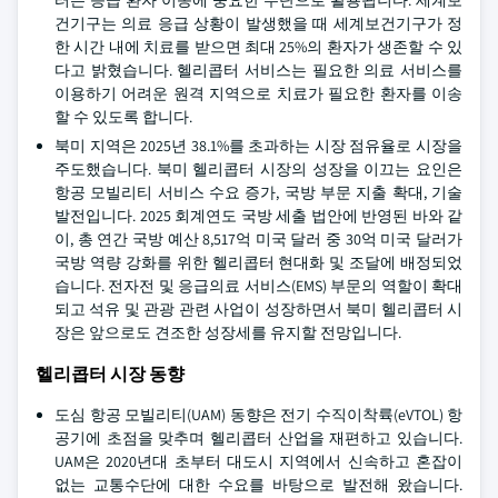
터는 응급 환자 이송에 중요한 수단으로 활용됩니다. 세계보
건기구는 의료 응급 상황이 발생했을 때 세계보건기구가 정
한 시간 내에 치료를 받으면 최대 25%의 환자가 생존할 수 있
다고 밝혔습니다. 헬리콥터 서비스는 필요한 의료 서비스를
이용하기 어려운 원격 지역으로 치료가 필요한 환자를 이송
할 수 있도록 합니다.
북미 지역은 2025년 38.1%를 초과하는 시장 점유율로 시장을
주도했습니다. 북미 헬리콥터 시장의 성장을 이끄는 요인은
항공 모빌리티 서비스 수요 증가, 국방 부문 지출 확대, 기술
발전입니다. 2025 회계연도 국방 세출 법안에 반영된 바와 같
이, 총 연간 국방 예산 8,517억 미국 달러 중 30억 미국 달러가
국방 역량 강화를 위한 헬리콥터 현대화 및 조달에 배정되었
습니다. 전자전 및 응급의료 서비스(EMS) 부문의 역할이 확대
되고 석유 및 관광 관련 사업이 성장하면서 북미 헬리콥터 시
장은 앞으로도 견조한 성장세를 유지할 전망입니다.
헬리콥터 시장 동향
도심 항공 모빌리티(UAM) 동향은 전기 수직이착륙(eVTOL) 항
공기에 초점을 맞추며 헬리콥터 산업을 재편하고 있습니다.
UAM은 2020년대 초부터 대도시 지역에서 신속하고 혼잡이
없는 교통수단에 대한 수요를 바탕으로 발전해 왔습니다.