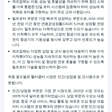
제조업체는 비용, 성능 및 효율성을 개선하기 위해 첨단 소재
를 더욱 통합한 단일 로터 시스템에 집중해야 하며, 성능에 최
적화된 로터를 구현하는 것이 주요 고려 사항입니다.
틸트로터 부문은 가장 빠르게 성장하는 부문으로, 2026~2035
년 전망 기간 동안 연평균성장률(CAGR) 9.2%로 성장할 전망
입니다. 틸트로터는 다목적성으로 인해 수요가 높습니다. 수
직 이착륙이 모두 가능하며, 고정익 항공기의 높은 속도와 회
전익 항공기의 기동성을 동시에 갖추고 있어 선호도가 높습
니다.
제조업체는 다양한 상업 및 군사 용도에 대응하기 위해 수직
이착륙(VTOL) 성능을 지속적으로 개선하는 동시에 더 높은 속
도, 더 긴 항속거리 및 향상된 연료 효율을 구현할 수 있도록
틸트로터 기술을 발전시켜야 합니다.
최종 용도별로 헬리콥터 시장은 민간/상업용 및 군사용으로 구
분됩니다.
민간/상업용 부문은 가장 큰 시장으로, 2025년 시장 규모는
199억 미국 달러로 평가되었습니다. 상업 부문의 수요는 대중
관광, 항공 구급 서비스, 해상 활동 및 새로운 도심 항공 모빌
리티 시스템의 운영 확대와 관련이 있습니다. 또한 민간/상업
용 헬리콥터의 활용을 충족하기 위해 새롭고 유연하며 효율