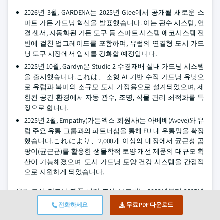
2026년 3월, GARDENA는 2025년 Glee에서 공개될 새로운 스
마트 가든 가드닝 혁신을 발표했습니다. 이는 관수 시스템, 연
결 센서, 자동화된 가든 도구 등 스마트 시스템 에코시스템 전
반에 걸친 업그레이드를 포함하며, 유럽의 연결형 도시 가드
닝 도구 시장에서 입지를 강화할 예정입니다.
2025년 10월, Gardyn은 Studio 2 수경재배 실내 가드닝 시스템
을 출시했습니다.これは、소형 AI 기반 수직 가드닝 유닛으
로 유럽과 북미의 소규모 도시 가정용으로 설계되었으며, 제
한된 공간 환경에서 자동 관수, 조명, 식물 관리 최적화를 특
징으로 합니다.
2025년 2월, Empathy(가든엑스 회원사)는 아베베(Aveve)와 유
럽 주요 유통 그룹과의 파트너십을 통해 EU 내 유통망을 확장
했습니다.これにより、2,000개 이상의 매장에서 균근성 곰
팡이(균근균)를 활용한 생물학적 토양 개선 제품의 대규모 확
산이 가능해졌으며, 도시 가드닝 토양 건강 시스템을 간접적
으로 지원하게 되었습니다.
유럽 도시 가드닝 제품 시장 조사 보고서는 2022년부터 2035년
까지 수익(USD Billion) 및 볼륨(천 대) 기준으로 추정치와 예측치
전화하세요
무료 PDF 다운로드
를 포함하여 다음과 같은 세그먼트에 대한 심층 분석을 제공합