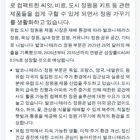
로 컴팩트한 씨앗, 비료, 도시 정원용 키트 등 관련
제품들을 쉽게 구할 수 있게 되면서 정원 가꾸기
를 생활화하고 있습니다.
유럽 도시 정원용 제품 시장은 재배 환경에 따라 발코니·테라스
정원, 옥상 정원, 실내·창문 정원, 커뮤니티 정원·공유 공간, 기타
로 나뉩니다. 발코니·테라스 정원 부문은 2025년 26억 달러의 매
출을 기록했으며, 2026년부터 2035년까지 연평균 성장률(CAGR)
8.5%로 성장할 것으로 예상됩니다.
발코니·테라스 정원 부문은 독일, 프랑스, 영국, 네덜란드 등
유럽 각국의 밀집된 도시 주거 환경에서 접근성과 실용성 덕
분에 유럽 도시 정원용 제품 산업을 주도하고 있습니다. 도시
화의 급속한 진행과 아파트 거주 증가로 인해 제한된 공간에
서도 활용 가능한 컴팩트한 정원 솔루션에 대한 수요가 크게
늘고 있습니다. 발코니·테라스 정원은 넓은 야외 공간 없이도
채소, 허브, 꽃, 관상용 식물을 재배할 수 있게 해주며, 적절한
햇빛과 통풍을 제공해 도시 정원 가꾸기에 최적의 환경을 조
성합니다.
유럽 전역에서 지속 가능한 생활, 미적 주거 환경 개선, 정신
건강 증진에 대한 소비자 관심이 높아지면서 발코니·테라스