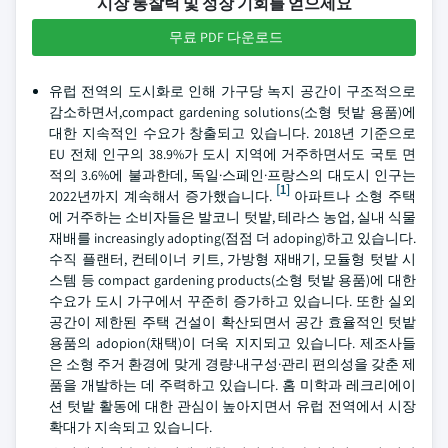
시장 통찰력 및 성장 기회를 얻으세요
무료 PDF 다운로드
유럽 전역의 도시화로 인해 가구당 녹지 공간이 구조적으로
감소하면서,compact gardening solutions(소형 텃밭 용품)에
대한 지속적인 수요가 창출되고 있습니다. 2018년 기준으로
EU 전체 인구의 38.9%가 도시 지역에 거주하면서도 국토 면
적의 3.6%에 불과한데, 독일·스페인·프랑스의 대도시 인구는
[1]
2022년까지 계속해서 증가했습니다.
아파트나 소형 주택
에 거주하는 소비자들은 발코니 텃밭, 테라스 농업, 실내 식물
재배를 increasingly adopting(점점 더 adoping)하고 있습니다.
수직 플랜터, 컨테이너 키트, 가방형 재배기, 모듈형 텃밭 시
스템 등 compact gardening products(소형 텃밭 용품)에 대한
수요가 도시 가구에서 꾸준히 증가하고 있습니다. 또한 실외
공간이 제한된 주택 건설이 확산되면서 공간 효율적인 텃밭
용품의 adopion(채택)이 더욱 지지되고 있습니다. 제조사들
은 소형 주거 환경에 맞게 경량·내구성·관리 편의성을 갖춘 제
품을 개발하는 데 주력하고 있습니다. 홈 미학과 레크리에이
션 텃밭 활동에 대한 관심이 높아지면서 유럽 전역에서 시장
확대가 지속되고 있습니다.