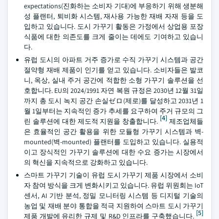
expectations(진화하는 소비자 기대)에 부응하기 위해 생분해
성 플랜터, 퇴비화 시스템, 재사용 가능한 재배 자재 등을 도
입하고 있습니다. 도시 가꾸기 활동은 가정에서 상업용 포장
식품에 대한 의존도를 크게 줄이는 데에도 기여하고 있습니
다.
유럽 도시의 아파트 거주 증가로 수직 가꾸기 시스템과 공간
절약형 재배 제품이 인기를 얻고 있습니다. 소비자들은 발코
니, 옥상, 실내 주거 공간에 적합한 소형 가꾸기 솔루션을 선
호합니다. EU의 2024/1991 자연 복원 규정은 2030년 12월 31일
까지 총 도시 녹지 공간 손실ゼロ(제로)를 달성하고 2031년 1
월 1일부터는 지속적인 증가 추세를 요구하여 주거 규모의 그
[4]
린 솔루션에 대한 제도적 지원을 창출합니다.
제조업체들
은 효율적인 공간 활용을 위한 모듈형 가꾸기 시스템과 벽-
mounted(벽-mounted) 플랜터를 도입하고 있습니다. 실용적
이고 장식적인 가꾸기 솔루션에 대한 수요 증가는 시장에서
의 혁신을 지속적으로 강화하고 있습니다.
스마트 가꾸기 기술이 유럽 도시 가꾸기 제품 시장에서 소비
자 참여 방식을 크게 변화시키고 있습니다. 유럽 위원회는 IoT
센서, AI 기반 분석, 정밀 모니터링 시스템 등 디지털 기술의
농업 및 재배 분야 통합을 적극 지원하여 스마트 도시 가꾸기
[5]
제품 개발에 유리한 규제 및 R&D 인프라를 구축했습니다.