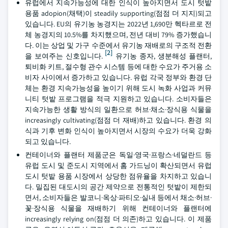
유럽에서 지속가능성에 대한 인식이 높아지면서 도시 텃밭
용품 adopion(채택)이 steadily supporting(점점 더 지지)되고
있습니다. EU의 유기농 농경지는 2022년 1,690만 헥타르로 전
체 농경지의 10.5%를 차지했으며, 전년 대비 79% 증가했습니
다. 이는 상업 및 가구 수준에서 유기농 재배로의 구조적 전환
[2]
을 보여주는 신호입니다.
유기농 종자, 생분해성 플랜터,
퇴비화 키트, 절수형 관수 시스템 등에 대한 수요가 주거용 소
비자 사이에서 증가하고 있습니다. 유럽 각국 정부와 환경 단
체는 환경 지속가능성을 높이기 위해 도시 녹화 사업과 커뮤
니티 텃밭 프로그램을 적극 지원하고 있습니다. 소비자들은
지속가능한 생활 방식의 일환으로 허브·채소·장식용 식물을
increasingly cultivating(점점 더 재배)하고 있습니다. 환경 의
식과 기후 변화 인식이 높아지면서 시장의 수요가 더욱 강화
되고 있습니다.
컨테이너와 플랜터 제품군은 독일·영국·프랑스·네덜란드 등
유럽 도시 및 준도시 지역에서 홈 가드닝이 확산되면서 유럽
도시 텃밭 용품 시장에서 상당한 점유율을 차지하고 있습니
다. 밀집된 대도시의 공간 제약으로 전통적인 텃밭이 제한되
면서, 소비자들은 발코니·옥상·파티오·실내 등에서 채소·허브·
꽃·장식용 식물을 재배하기 위해 컨테이너와 플랜터에
increasingly relying on(점점 더 의존)하고 있습니다. 이 제품