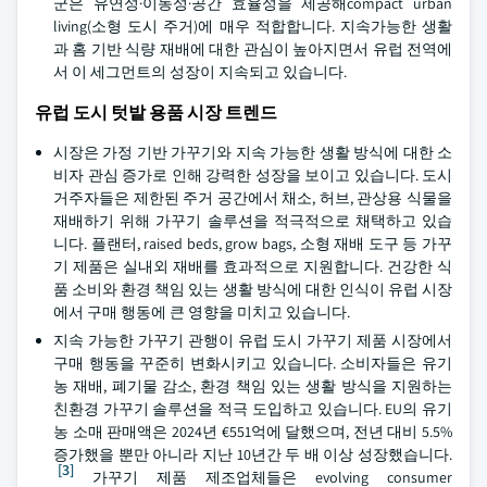
군은 유연성·이동성·공간 효율성을 제공해compact urban
living(소형 도시 주거)에 매우 적합합니다. 지속가능한 생활
과 홈 기반 식량 재배에 대한 관심이 높아지면서 유럽 전역에
서 이 세그먼트의 성장이 지속되고 있습니다.
유럽 도시 텃밭 용품 시장 트렌드
시장은 가정 기반 가꾸기와 지속 가능한 생활 방식에 대한 소
비자 관심 증가로 인해 강력한 성장을 보이고 있습니다. 도시
거주자들은 제한된 주거 공간에서 채소, 허브, 관상용 식물을
재배하기 위해 가꾸기 솔루션을 적극적으로 채택하고 있습
니다. 플랜터, raised beds, grow bags, 소형 재배 도구 등 가꾸
기 제품은 실내외 재배를 효과적으로 지원합니다. 건강한 식
품 소비와 환경 책임 있는 생활 방식에 대한 인식이 유럽 시장
에서 구매 행동에 큰 영향을 미치고 있습니다.
지속 가능한 가꾸기 관행이 유럽 도시 가꾸기 제품 시장에서
구매 행동을 꾸준히 변화시키고 있습니다. 소비자들은 유기
농 재배, 폐기물 감소, 환경 책임 있는 생활 방식을 지원하는
친환경 가꾸기 솔루션을 적극 도입하고 있습니다. EU의 유기
농 소매 판매액은 2024년 €551억에 달했으며, 전년 대비 5.5%
증가했을 뿐만 아니라 지난 10년간 두 배 이상 성장했습니다.
[3]
가꾸기 제품 제조업체들은 evolving consumer