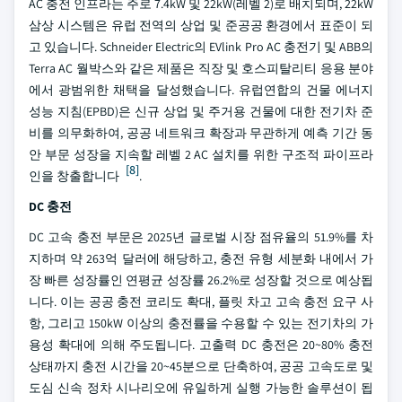
AC 충전 인프라는 주로 7.4kW 및 22kW(레벨 2)로 배치되며, 22kW
삼상 시스템은 유럽 전역의 상업 및 준공공 환경에서 표준이 되
고 있습니다. Schneider Electric의 EVlink Pro AC 충전기 및 ABB의
Terra AC 월박스와 같은 제품은 직장 및 호스피탈리티 응용 분야
에서 광범위한 채택을 달성했습니다. 유럽연합의 건물 에너지
성능 지침(EPBD)은 신규 상업 및 주거용 건물에 대한 전기차 준
비를 의무화하여, 공공 네트워크 확장과 무관하게 예측 기간 동
안 부문 성장을 지속할 레벨 2 AC 설치를 위한 구조적 파이프라
[8]
인을 창출합니다
.
DC 충전
DC 고속 충전 부문은 2025년 글로벌 시장 점유율의 51.9%를 차
지하며 약 263억 달러에 해당하고, 충전 유형 세분화 내에서 가
장 빠른 성장률인 연평균 성장률 26.2%로 성장할 것으로 예상됩
니다. 이는 공공 충전 코리도 확대, 플릿 차고 고속 충전 요구 사
항, 그리고 150kW 이상의 충전률을 수용할 수 있는 전기차의 가
용성 확대에 의해 주도됩니다. 고출력 DC 충전은 20~80% 충전
상태까지 충전 시간을 20~45분으로 단축하여, 공공 고속도로 및
도심 신속 정차 시나리오에 유일하게 실행 가능한 솔루션이 됩