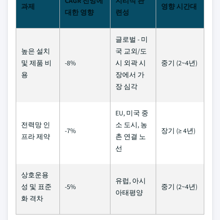
CAGR 전망에
지리적 관
과제
영향 시간대
대한 영향
련성
글로벌 - 미
높은 설치
국 교외/도
및 제품 비
-8%
시 외곽 시
중기 (2~4년)
용
장에서 가
장 심각
EU, 미국 중
전력망 인
소 도시, 농
-7%
장기 (≥ 4년)
프라 제약
촌 연결 노
선
상호운용
유럽, 아시
성 및 표준
-5%
중기 (2~4년)
아태평양
화 격차