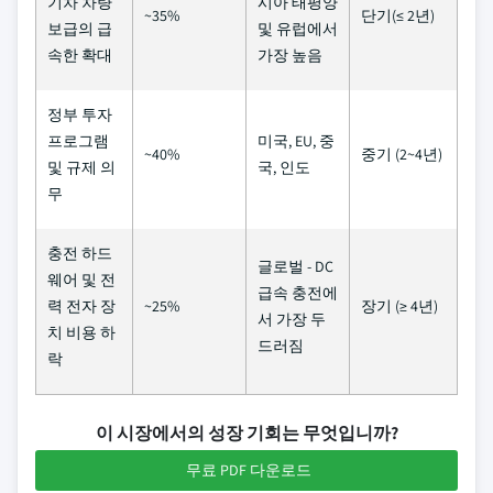
기차 차량
시아 태평양
~35%
단기(≤ 2년)
보급의 급
및 유럽에서
속한 확대
가장 높음
정부 투자
프로그램
미국, EU, 중
~40%
중기 (2~4년)
및 규제 의
국, 인도
무
충전 하드
글로벌 - DC
웨어 및 전
급속 충전에
력 전자 장
~25%
장기 (≥ 4년)
서 가장 두
치 비용 하
드러짐
락
이 시장에서의 성장 기회는 무엇입니까?
무료 PDF 다운로드