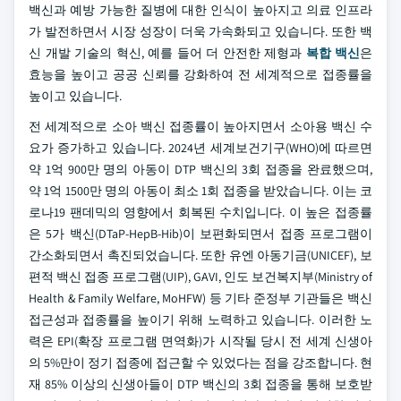
백신과 예방 가능한 질병에 대한 인식이 높아지고 의료 인프라
가 발전하면서 시장 성장이 더욱 가속화되고 있습니다. 또한 백
신 개발 기술의 혁신, 예를 들어 더 안전한 제형과
복합 백신
은
효능을 높이고 공공 신뢰를 강화하여 전 세계적으로 접종률을
높이고 있습니다.
전 세계적으로 소아 백신 접종률이 높아지면서 소아용 백신 수
요가 증가하고 있습니다. 2024년 세계보건기구(WHO)에 따르면
약 1억 900만 명의 아동이 DTP 백신의 3회 접종을 완료했으며,
약 1억 1500만 명의 아동이 최소 1회 접종을 받았습니다. 이는 코
로나19 팬데믹의 영향에서 회복된 수치입니다. 이 높은 접종률
은 5가 백신(DTaP-HepB-Hib)이 보편화되면서 접종 프로그램이
간소화되면서 촉진되었습니다. 또한 유엔 아동기금(UNICEF), 보
편적 백신 접종 프로그램(UIP), GAVI, 인도 보건복지부(Ministry of
Health & Family Welfare, MoHFW) 등 기타 준정부 기관들은 백신
접근성과 접종률을 높이기 위해 노력하고 있습니다. 이러한 노
력은 EPI(확장 프로그램 면역화)가 시작될 당시 전 세계 신생아
의 5%만이 정기 접종에 접근할 수 있었다는 점을 강조합니다. 현
재 85% 이상의 신생아들이 DTP 백신의 3회 접종을 통해 보호받