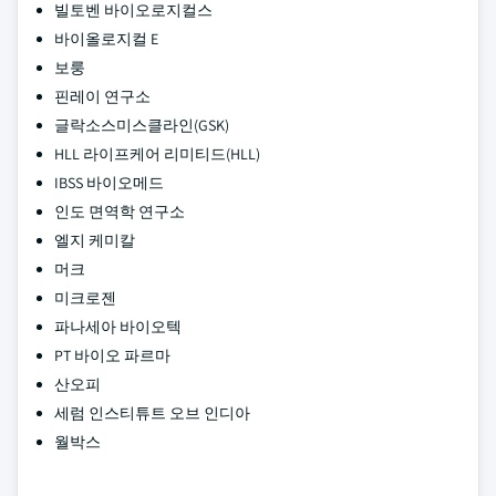
빌토벤 바이오로지컬스
바이올로지컬 E
보룽
핀레이 연구소
글락소스미스클라인(GSK)
HLL 라이프케어 리미티드(HLL)
IBSS 바이오메드
인도 면역학 연구소
엘지 케미칼
머크
미크로젠
파나세아 바이오텍
PT 바이오 파르마
산오피
세럼 인스티튜트 오브 인디아
월박스