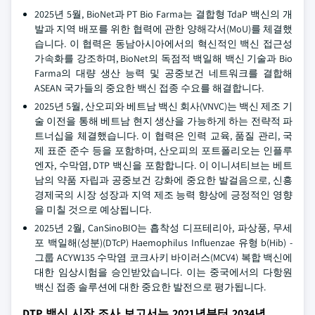
2025년 5월, BioNet과 PT Bio Farma는 결합형 TdaP 백신의 개
발과 지역 배포를 위한 협력에 관한 양해각서(MoU)를 체결했
습니다. 이 협력은 동남아시아에서의 혁신적인 백신 접근성
가속화를 강조하며, BioNet의 독점적 백일해 백신 기술과 Bio
Farma의 대량 생산 능력 및 공중보건 네트워크를 결합해
ASEAN 국가들의 중요한 백신 접종 수요를 해결합니다.
2025년 5월, 산오피와 베트남 백신 회사(VNVC)는 백신 제조 기
술 이전을 통해 베트남 현지 생산을 가능하게 하는 전략적 파
트너십을 체결했습니다. 이 협력은 인력 교육, 품질 관리, 국
제 표준 준수 등을 포함하며, 산오피의 포트폴리오는 인플루
엔자, 수막염, DTP 백신을 포함합니다. 이 이니셔티브는 베트
남의 약품 자립과 공중보건 강화에 중요한 발걸음으로, 신흥
경제국의 시장 성장과 지역 제조 능력 향상에 긍정적인 영향
을 미칠 것으로 예상됩니다.
2025년 2월, CanSinoBIO는 흡착성 디프테리아, 파상풍, 무세
포 백일해(성분)(DTcP) Haemophilus Influenzae 유형 b(Hib) -
그룹 ACYW135 수막염 코크사키 바이러스(MCV4) 복합 백신에
대한 임상시험을 승인받았습니다. 이는 중국에서의 다항원
백신 접종 솔루션에 대한 중요한 발전으로 평가됩니다.
DTP 백신 시장 조사 보고서는 2021년부터 2034년