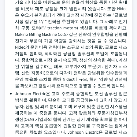
기술 리더십을 바탕으로 운영 효율성 향상을 통한 마진 확대
를 비롯해 제조 공정을 크게 발전시켜 왔습니다. 또한 Nidec
은 수요가 본격화되기 전에 고성장 시장에 진입하는 "글로벌
시장 점유율 1위" 전략을 추진하고 있습니다. 그 사례로 전기
차 구동 모터(EV traction motors) 생산을 빠르게 확대하고,
Makino Milling Machine Co.와 같은 전략적 인수합병을 진행해
전기차 부품의 가공 역량을 강화하는 것을 들 수 있습니다.
Nidec의 운영비용 전략에는 소규모 시설의 통합, 글로벌 제조
거점의 합리화, 최적화된 공급망 솔루션의 도입이 포함됩니
다. 종합적으로 시장 출시 속도(즉, 생산의 신속한 확대), 계산
된 위험을 감수하는 태도, 고부가가치 부문(예: 전기차 시스
템, 산업 자동화)으로의 다각화 전략은 광범위한 인수합병과
운영 효율화 조치를 통해 Nidec이 규모, 혁신 역량 및 경쟁력
을 확보하고 경쟁사와 효과적으로 경쟁할 수 있도록 합니다.
Johnson Electric은 고객 주도의 종합적인 모션 솔루션 접근
방식을 활용하며, 단순히 모터를 공급하는 데 그치지 않고 자
동차, 산업 및 의료 분야의 고객 요구에 맞춘 완전한 시스템을
제공하는 데 중점을 둡니다. 고객 맞춤화와 주문자상표부착
생산(OEM) 기업과의 협력 관계는 장기 계약을 확보할 뿐 아니
라 고객의 핵심 공급망에 긴밀한 관계를 구축한다는 점에서
중요한 차별화 요소입니다. Johnson Electric은 글로벌 제조