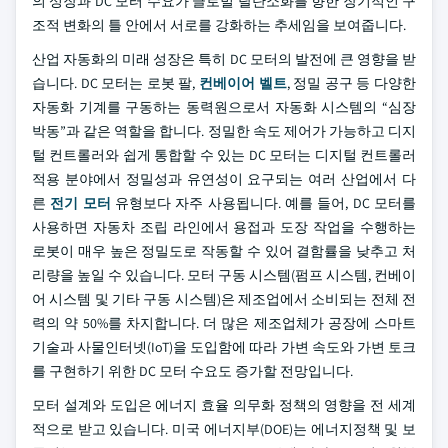
의 성장과 DC 모터 수요가 글로벌 탈탄소화를 향한 장기적인 구
조적 변화의 틀 안에서 서로를 강화하는 추세임을 보여줍니다.
산업 자동화의 미래 성장은 특히 DC 모터의 발전에 큰 영향을 받
습니다. DC 모터는 로봇 팔,
컨베이어 벨트
, 정밀 공구 등 다양한
자동화 기계를 구동하는 동력원으로서 자동화 시스템의 “심장
박동”과 같은 역할을 합니다. 정밀한 속도 제어가 가능하고 디지
털 컨트롤러와 쉽게 통합할 수 있는 DC 모터는 디지털 컨트롤러
적용 분야에서 정밀성과 유연성이 요구되는 여러 산업에서 다
른
전기 모터
유형보다 자주 사용됩니다. 예를 들어, DC 모터를
사용하면 자동차 조립 라인에서 용접과 도장 작업을 수행하는
로봇이 매우 높은 정밀도로 작동할 수 있어 결함률을 낮추고 처
리량을 높일 수 있습니다. 모터 구동 시스템(펌프 시스템, 컨베이
어 시스템 및 기타 구동 시스템)은 제조업에서 소비되는 전체 전
력의 약 50%를 차지합니다. 더 많은 제조업체가 공장에 스마트
기술과 사물인터넷(IoT)을 도입함에 따라 가변 속도와 가변 토크
를 구현하기 위한 DC 모터 수요도 증가할 전망입니다.
모터 설계와 도입은 에너지 효율 의무화 정책의 영향을 전 세계
적으로 받고 있습니다. 미국 에너지부(DOE)는 에너지정책 및 보