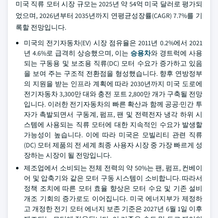
미국 직류 모터 시장 규모는 2025년 약 54억 미국 달러로 평가되
었으며, 2026년부터 2035년까지 연평균성장률(CAGR) 7.7%를 기
록할 전망입니다.
미국의 전기자동차(EV) 시장 점유율은 2011년 0.2%에서 2021
년 4.6%로 급격히 상승했으며, 이는
승용차
와 경트럭에 사용
되는 구동용 및 보조용 직류(DC) 모터 수요가 증가하고 있음
을 보여 주는 구조적 전환점을 형성했습니다. 향후 연방정부
의 지원을 받는 인프라 계획에 따라 2030년까지 미국 도로에
전기자동차 3,300만 대와 충전 포트 2,800만 개가 구축될 전망
입니다. 이러한 전기자동차의 빠른 확산과 함께 공공·민간 투
자가 촉발되면서 구동계, 펌프, 팬 및 전력전자 냉각 하위 시
스템에 사용되는 직류 모터에 대한 지속적인 수요가 발생할
가능성이 높습니다. 이에 따라 미국은 모빌리티 관련 직류
(DC) 모터 제품의 전 세계 최종 사용자 시장 중 가장 빠르게 성
장하는 시장이 될 전망입니다.
제조업에서 소비되는 전체 전력의 약 50%는 팬, 펌프, 컨베이
어 및 압축기와 같은 모터 구동 시스템이 소비합니다. 따라서
정책 조치에 따른 모터 효율 향상은 모터 수요 및 기존 설비
개조 기회의 증가로도 이어집니다. 미국 에너지부가 제정하
고 개정한 전기 모터 에너지 보존 기준은 2027년 6월 1일 이후