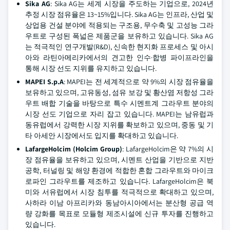
Sika AG
: Sika AG는 세계 시장을 주도하는 기업으로, 2024년
추정 시장 점유율은 13~15%입니다. Sika AG는 인프라, 산업 및
상업용 건설 분야에 적용되는 구조용, 무수축 및 고성능 그라
우트로 구성된 폭넓은 제품군을 보유하고 있습니다. Sika AG
는 적극적인 연구개발(R&D), 신속한 현지화 프로세스 및 아시
아와 라틴아메리카에서의 견고한 인수·합병 파이프라인을
통해 시장 선도 지위를 유지하고 있습니다.
MAPEI S.p.A
: MAPEI는 전 세계적으로 약 9%의 시장 점유율을
보유하고 있으며, 고유동성, 섬유 보강 및 황산염 저항성 그라
우트 배합 기술을 바탕으로 특수 시멘트계 그라우트 분야의
시장 선도 기업으로 자리 잡고 있습니다. MAPEI는 남유럽과
동유럽에서 강력한 시장 지위를 확보하고 있으며, 중동 및 기
타 아세안 시장에서도 입지를 확대하고 있습니다.
LafargeHolcim (Holcim Group)
: LafargeHolcim은 약 7%의 시
장 점유율을 보유하고 있으며, 시멘트 산업을 기반으로 지반
공학, 터널링 및 해양 환경에 적합한 혼합 그라우트와 마이크
로파인 그라우트를 제조하고 있습니다. LafargeHolcim은 북
미와 서유럽에서 시장 침투를 적극적으로 확대하고 있으며,
사하라 이남 아프리카와 동남아시아에서는 분산형 공급 역
량 강화를 목표로 모듈형 제조시설에 신규 투자를 진행하고
있습니다.