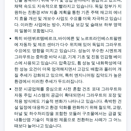
건을 충족하기 위해 주거 및 상업 분야에서 공급되고 있으며,
채택 속도도 지속적으로 빨라지고 있습니다. 독일 정부가 지
원하는 친환경 KfW 지출 계획을 통한 기존 주택 재고의 에너
지 효율 개선 및 개보수 사업도 수요를 더욱 자극하고 있습니
다. 이러한 사업에는 방수, 지하실 보강 및 슬래브 하부 영역
의 밀봉이 포함됩니다.
특히 바덴뷔르템베르크, 바이에른 및 노르트라인베스트팔렌
에 자동차 및 제조 센터가 다수 위치해 있어 독일의 그라우트
수요에도 영향을 미치고 있습니다. 성능이 우수한 시멘트계
그라우트는 중하중 바닥 시공, 기계 기초 및 진동 민감형 베이
스에 사용되고 있습니다. 압축강도, 휨 성능 및 내화학성에 대
한 성능 요건이 더욱 엄격해지면서 고강도 배합과 폴리머 개
질 추세가 강화되고 있으며, 특히 엔지니어링 집약도가 높은
환경에서 이러한 추세가 두드러집니다.
전문 시공업체를 중심으로 사전 혼합 건조 포대 그라우트와
자동 주입 시스템의 공급이 확대되면서 그라우트의 포장 및
적용 방식에도 기술적 변화가 나타나고 있습니다. 촉박한 건
설 일정에 대응하고 환경 악화를 완화하기 위해 철도역, 교량,
터널 및 하수처리장을 포함한 모듈러 구조물에서는 급결 및
내황산염 기술이 적용된 제품으로 전환하는 사례가 그 어느
때보다 늘어나고 있습니다.