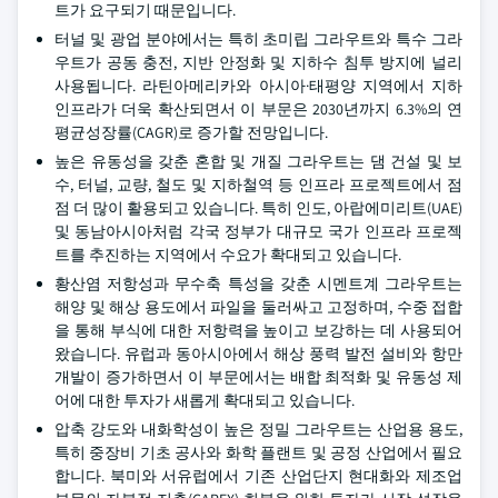
트가 요구되기 때문입니다.
터널 및 광업 분야에서는 특히 초미립 그라우트와 특수 그라
우트가 공동 충전, 지반 안정화 및 지하수 침투 방지에 널리
사용됩니다. 라틴아메리카와 아시아·태평양 지역에서 지하
인프라가 더욱 확산되면서 이 부문은 2030년까지 6.3%의 연
평균성장률(CAGR)로 증가할 전망입니다.
높은 유동성을 갖춘 혼합 및 개질 그라우트는 댐 건설 및 보
수, 터널, 교량, 철도 및 지하철역 등 인프라 프로젝트에서 점
점 더 많이 활용되고 있습니다. 특히 인도, 아랍에미리트(UAE)
및 동남아시아처럼 각국 정부가 대규모 국가 인프라 프로젝
트를 추진하는 지역에서 수요가 확대되고 있습니다.
황산염 저항성과 무수축 특성을 갖춘 시멘트계 그라우트는
해양 및 해상 용도에서 파일을 둘러싸고 고정하며, 수중 접합
을 통해 부식에 대한 저항력을 높이고 보강하는 데 사용되어
왔습니다. 유럽과 동아시아에서 해상 풍력 발전 설비와 항만
개발이 증가하면서 이 부문에서는 배합 최적화 및 유동성 제
어에 대한 투자가 새롭게 확대되고 있습니다.
압축 강도와 내화학성이 높은 정밀 그라우트는 산업용 용도,
특히 중장비 기초 공사와 화학 플랜트 및 공정 산업에서 필요
합니다. 북미와 서유럽에서 기존 산업단지 현대화와 제조업