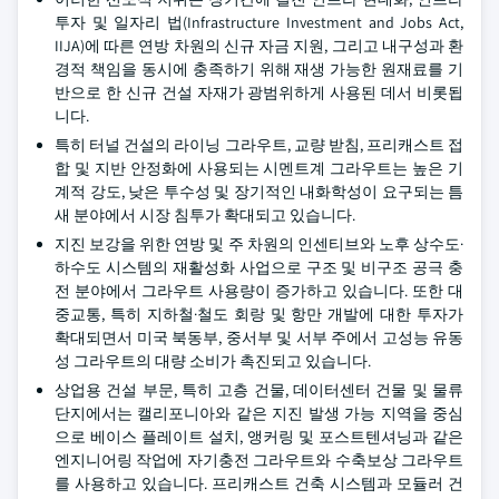
투자 및 일자리 법(Infrastructure Investment and Jobs Act,
IIJA)에 따른 연방 차원의 신규 자금 지원, 그리고 내구성과 환
경적 책임을 동시에 충족하기 위해 재생 가능한 원재료를 기
반으로 한 신규 건설 자재가 광범위하게 사용된 데서 비롯됩
니다.
특히 터널 건설의 라이닝 그라우트, 교량 받침, 프리캐스트 접
합 및 지반 안정화에 사용되는 시멘트계 그라우트는 높은 기
계적 강도, 낮은 투수성 및 장기적인 내화학성이 요구되는 틈
새 분야에서 시장 침투가 확대되고 있습니다.
지진 보강을 위한 연방 및 주 차원의 인센티브와 노후 상수도·
하수도 시스템의 재활성화 사업으로 구조 및 비구조 공극 충
전 분야에서 그라우트 사용량이 증가하고 있습니다. 또한 대
중교통, 특히 지하철·철도 회랑 및 항만 개발에 대한 투자가
확대되면서 미국 북동부, 중서부 및 서부 주에서 고성능 유동
성 그라우트의 대량 소비가 촉진되고 있습니다.
상업용 건설 부문, 특히 고층 건물, 데이터센터 건물 및 물류
단지에서는 캘리포니아와 같은 지진 발생 가능 지역을 중심
으로 베이스 플레이트 설치, 앵커링 및 포스트텐셔닝과 같은
엔지니어링 작업에 자기충전 그라우트와 수축보상 그라우트
를 사용하고 있습니다. 프리캐스트 건축 시스템과 모듈러 건