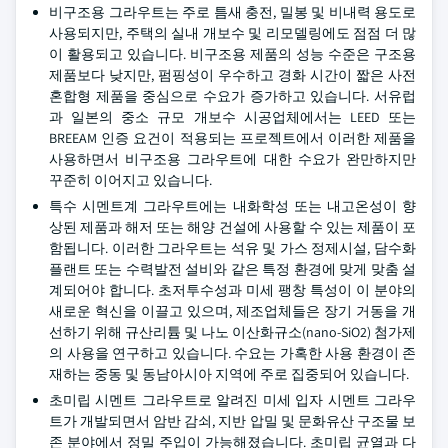
비구조용 그라우트는 주로 틈새 충전, 밀봉 및 비내력 용도로
사용되지만, 주택의 실내 개보수 및 리모델링에도 점점 더 많
이 활용되고 있습니다. 비구조용 제품의 성능 수준은 구조용
제품보다 낮지만, 펌핑성이 우수하고 경화 시간이 짧은 사전
혼합형 제품을 중심으로 수요가 증가하고 있습니다. 서유럽
과 일본의 중소 규모 개보수 시공업체에서는 LEED 또는
BREEAM 인증 요건이 적용되는 프로젝트에서 이러한 제품을
사용하면서 비구조용 그라우트에 대한 수요가 완만하지만
꾸준히 이어지고 있습니다.
특수 시멘트계 그라우트에는 내화학성 또는 내고온성이 향
상된 제품과 해저 또는 해양 건설에 사용할 수 있는 제품이 포
함됩니다. 이러한 그라우트는 석유 및 가스 정제시설, 담수화
플랜트 또는 수력발전 설비와 같은 특정 환경에 맞게 맞춤 설
계되어야 합니다. 초저투수성과 미세 팽창 특성이 이 분야의
새로운 혁신을 이끌고 있으며, 제조업체들은 장기 거동을 개
선하기 위해 규산리튬 및 나노 이산화규소(nano-SiO2) 첨가제
의 사용을 연구하고 있습니다. 수요는 가혹한 사용 환경이 존
재하는 중동 및 동남아시아 지역에 주로 집중되어 있습니다.
초미립 시멘트 그라우트로 알려진 미세 입자 시멘트 그라우
트가 개발되면서 암반 감쇠, 지반 압밀 및 문화유산 구조물 보
존 분야에서 정밀 주입이 가능해졌습니다. 초미립 균열과 다