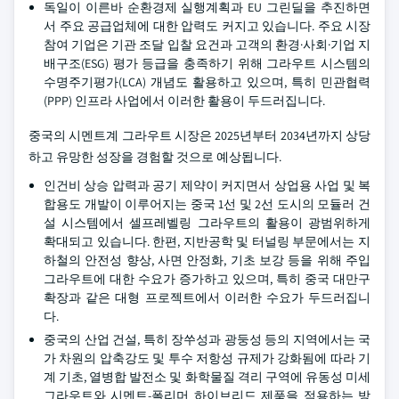
독일이 이른바 순환경제 실행계획과 EU 그린딜을 추진하면
서 주요 공급업체에 대한 압력도 커지고 있습니다. 주요 시장
참여 기업은 기관 조달 입찰 요건과 고객의 환경·사회·기업 지
배구조(ESG) 평가 등급을 충족하기 위해 그라우트 시스템의
수명주기평가(LCA) 개념도 활용하고 있으며, 특히 민관협력
(PPP) 인프라 사업에서 이러한 활용이 두드러집니다.
중국의 시멘트계 그라우트 시장은 2025년부터 2034년까지 상당
하고 유망한 성장을 경험할 것으로 예상됩니다.
인건비 상승 압력과 공기 제약이 커지면서 상업용 사업 및 복
합용도 개발이 이루어지는 중국 1선 및 2선 도시의 모듈러 건
설 시스템에서 셀프레벨링 그라우트의 활용이 광범위하게
확대되고 있습니다. 한편, 지반공학 및 터널링 부문에서는 지
하철의 안전성 향상, 사면 안정화, 기초 보강 등을 위해 주입
그라우트에 대한 수요가 증가하고 있으며, 특히 중국 대만구
확장과 같은 대형 프로젝트에서 이러한 수요가 두드러집니
다.
중국의 산업 건설, 특히 장쑤성과 광둥성 등의 지역에서는 국
가 차원의 압축강도 및 투수 저항성 규제가 강화됨에 따라 기
계 기초, 열병합 발전소 및 화학물질 격리 구역에 유동성 미세
그라우트와 시멘트-폴리머 하이브리드 제품을 적용하는 방