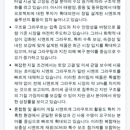
터널 시공 및 고성능 건설 분야의 수요 증가에 따라 구조적 변
화를 겪고 있습니다. 아시아 태평양, 중동 및 동유럽에서 대형
프로젝트에 대한 투자가 확대되면서 정밀 설계된 시멘트계
솔루션의 활용이 점차 늘어나고 있습니다.
구조용 그라우트는 압축 강도와 치수 안정성을 바탕으로 물
량 기준 시장을 여전히 주도하고 있습니다. 그러나 화학적 내
성이 강화된 시멘트계 그라우트, 특히 수축 보상, 속경성 및
내진 보강에 맞게 설계된 제품은 최근 시장 입지를 확대하고
있으며, 터널 그라우팅과 지진 피해 복구 분야를 중심으로 수
요가 증가하고 있습니다.
복잡한 지질 조건에서는 토양 고결 및 미세 균열 보수에 사용
되는 초미립자 시멘트 그라우트가 일반 시멘트 그라우트를
빠르게 대체하고 있습니다. 이러한 초미립자 제품은 특별한
제약 없이 전체 시멘트계 그라우트 시장의 약 10%를 차지하
는 것으로 보고되며, 초미세 공극으로 침투하고 지반 구조물
의 기질 가장자리를 보강할 수 있어 지반 공사 분야에서 유망
한 성장률을 보이고 있습니다.
혼합형 및 폴리머 개질 시멘트계 그라우트의 활용도 특히 가
혹한 환경에서 균일한 유동성과 긴 사용 수명이 요구되는 분
야를 중심으로 빠르게 확대되고 있습니다. 이러한 복합재는
보충성 시멘트계 재료(SCM)와 특수 보조 첨가제를 포함하는