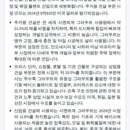
양 및 해양 플랜트 산업으로 세분화됩니다. 주거용 건설 부문 시
장 규모는 2024년 8억810만 미국 달러로 평가되었습니다.
주거용 건설은 전 세계 시멘트계 그라우트 사용량에서 약
21.3%의 매출 비중을 차지하며, 특히 도시화에 힘입어 빠르게
성장하는 개발도상국에서 그 비중이 높습니다. 그라우트는
앵커 고정, 틈새 충전 및 타일 시공에도 널리 사용됩니다. 이
부문의 성장은 인도, 인도네시아 및 사하라 이남 아프리카 일
부 시장에서 다세대 주택 개발과 정부의 저렴한 주택 정책이
확대된 데 따른 것입니다.
오피스 단지, 쇼핑몰, 호텔 및 기관 건물로 구성되는 상업용
건설 부문은 전체 시장의 약 20.5%를 차지합니다. 이 부문에
서는 무수축 그라우트와 유동성 그라우트를 활용한 구조용
기둥 베이스 플레이트 및 연결부, 프리캐스트 요소에 대한 수
요가 점차 증가하고 있습니다. 건축 구조 안전에 관한 규제 요
건과 노후 상업 시설의 보수·보강 수요도 미국, 독일, 일본 등
선진 시장에서 수요를 높이고 있습니다.
산업용 건설에 사용되는 시멘트계 그라우트는 2024년 시장
의 11.8%를 차지했습니다. 특히 장비 기초와 기계 베이스에
사용되는 제품은 높은 압축강도, 오일 및 화학물질에 대한 내
식성, 낮은 수축 특성을 제공합니다. 북미, 중국 및 중동에서