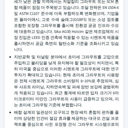
세가 낮은 관할 지역에서는 저알칼리 그라우트 또는 SCM 혼
합 제품이 점점 더 주목받고 있습니다. 조달 전략은 EN 1504-6
및 ASTM C1107 준수에 더욱 부합하도록 변화했으며, 기업들
은 플라이애시, 고로 수쇄 슬래그(GGBFS) 또는 소성 점토를
포함한 포장형 그라우트를 출시해 친환경 공공 인프라 수요
에 대응하고 있습니다. Sika AG와 Holcim 같은 제조업체의 시
장 진입은 LEED 인증 건축에 적용할 수 있는 시멘트계 제품을
출시하면서 공급 측면의 탈탄소화 기준을 조화시키고 있습
니다.
지반공학 및 터널링 분야에서 초미세 그라우트를 고압으로
주입하고 블리딩을 낮게 유지해야 할 필요성이 커지면서, 특
히 미국을 중심으로 이러한 시멘트계 그라우트에 대한 연구
투자가 확대되고 있습니다. 현재 초미세 그라우트의 사용량
은 전체 시멘트계 그라우트 소비량의 8~10%로 추정되며, 심
부 샤프트 라이닝, 지하연속벽 및 파쇄 암반 보강에 광범위하
게 적용되고 있습니다. 최근 통계에 따르면 입자 크기가 6마
이크로미터 미만인 그라우트의 사용이 급증하고 있으며, 이
는 초미세 그라우팅 기준에 부합합니다.
배합 설계의 일관성이 요구되고 현장 배치 혼합의 편차를 줄
이며 상당한 인건비 절감 효과를 제공하는 대규모 건설 프로
젝트를 중심으로 사전 포장형 건식 그라우트 시스템으로의