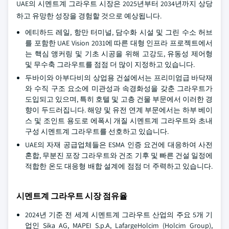
UAE의 시멘트계 그라우트 시장은 2025년부터 2034년까지 상당
하고 유망한 성장을 경험할 것으로 예상됩니다.
에티하드 레일, 항만 터미널, 담수화 시설 및 그린 수소 허브
를 포함한 UAE Vision 2031에 따른 대형 인프라 프로젝트에서
는 핵심 앵커링 및 기초 시공을 위해 고강도, 유동성 제어형
및 무수축 그라우트를 점점 더 많이 지정하고 있습니다.
두바이와 아부다비의 상업용 건설에서는 프리미엄급 바닥재
와 수직 구조 요소에 미관성과 속경화성을 갖춘 그라우트가
도입되고 있으며, 특히 호텔 및 고층 건물 부문에서 이러한 경
향이 두드러집니다. 해양 및 유전 연계 부문에서는 하부 베이
스 및 조인트 용도로 에폭시 개질 시멘트계 그라우트와 초내
구성 시멘트계 그라우트를 선호하고 있습니다.
UAE의 자재 공급업체들은 ESMA 인증 요건에 대응하여 사전
혼합, 무분진 포장 그라우트와 건조 기후 및 빠른 건설 일정에
적합한 온도 대응형 배합 설계에 점점 더 주력하고 있습니다.
시멘트계 그라우트 시장 점유율
2024년 기준 전 세계 시멘트계 그라우트 산업의 주요 5개 기
업인 Sika AG, MAPEI S.p.A, LafargeHolcim (Holcim Group),