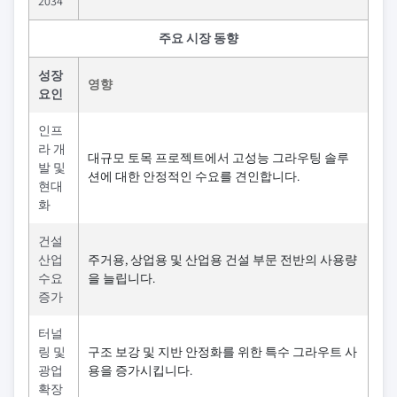
2034
주요 시장 동향
성장
영향
요인
인프
라 개
대규모 토목 프로젝트에서 고성능 그라우팅 솔루
발 및
션에 대한 안정적인 수요를 견인합니다.
현대
화
건설
산업
주거용, 상업용 및 산업용 건설 부문 전반의 사용량
수요
을 늘립니다.
증가
터널
링 및
구조 보강 및 지반 안정화를 위한 특수 그라우트 사
광업
용을 증가시킵니다.
확장