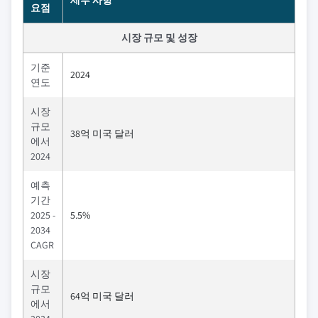
세부 사항
요점
시장 규모 및 성장
기준
2024
연도
시장
규모
38억 미국 달러
에서
2024
예측
기간
2025 -
5.5%
2034
CAGR
시장
규모
64억 미국 달러
에서