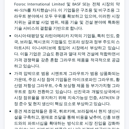
Fosroc International Limited 및 BASF SE는 전체 시장의 약
46~51%를 차지했습니다. 이 기업들은 구조용 및 비구조용 그
라우트 분야에서 모두 우위를 확보하고 있으며, 이러한 시장
지위는 글로벌 사업 범위, 제품 기술 및 건설 분야에 특화된
기술 서비스의 결합을 기반으로 합니다.
아시아·태평양 및 라틴아메리카 지역의 기업들, 특히 인도, 중
국, 브라질, 멕시코의 기업들도 인프라 성장과 정부 주도의 스
마트시티 이니셔티브에 힘입어 시장에서 부상하고 있습니
다. 이들 기업은 고습도 환경과 열대 지역 건설에 적합하면서
가격 경쟁력을 갖춘 혼합 그라우트 제품을 적극적으로 공급
하고 있습니다.
가격 압박으로 범용 시멘트계 그라우트가 범용 상품화되는
가운데, 주요 시장 참여 기업들은 마이크로파인 그라우트, 황
산염 저항성 그라우트, 수축 보상형 제품 등 부가가치형 그라
우트로 점차 전환하고 있습니다. 선진국과 개발도상국에서
시장 점유율을 유지하기 위해 지속가능성 인증, ASTM/EN 규
정 준수 및 현지 생산이 핵심 요소로 부상하고 있습니다.
중견 제조업체들은 중국, 튀르키예, 브라질에서 현지 생산시
설을 구축하고, 원재료 조달을 통해 비용을 낮추며, 신흥 브랜
드와의 파트너십을 확대하는 방식으로 시장 진입을 강화하