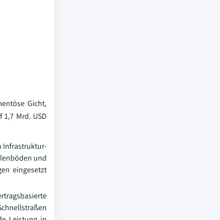
mentöse Gicht,
f 1,7 Mrd. USD
 Infrastruktur-
äulenböden und
gen eingesetzt
ertragsbasierte
chnellstraßen
de Leistung in