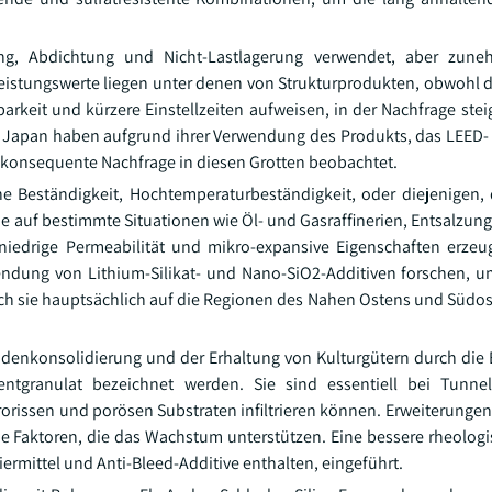
lung, Abdichtung und Nicht-Lastlagerung verwendet, aber zun
istungswerte liegen unter denen von Strukturprodukten, obwohl d
keit und kürzere Einstellzeiten aufweisen, in der Nachfrage steig
Japan haben aufgrund ihrer Verwendung des Produkts, das LEED-
h konsequente Nachfrage in diesen Grotten beobachtet.
he Beständigkeit, Hochtemperaturbeständigkeit, oder diejenigen, 
e auf bestimmte Situationen wie Öl- und Gasraffinerien, Entsalzun
niedrige Permeabilität und mikro-expansive Eigenschaften erze
endung von Lithium-Silikat- und Nano-SiO2-Additiven forschen, u
ich sie hauptsächlich auf die Regionen des Nahen Ostens und Südos
Bodenkonsolidierung und der Erhaltung von Kulturgütern durch die 
ntgranulat bezeichnet werden. Sie sind essentiell bei Tunnel
rorissen und porösen Substraten infiltrieren können. Erweiterunge
 Faktoren, die das Wachstum unterstützen. Eine bessere rheologi
iermittel und Anti-Bleed-Additive enthalten, eingeführt.