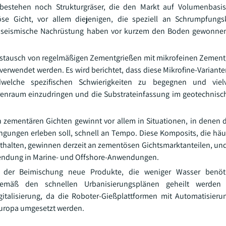
t bestehen noch Strukturgräser, die den Markt auf Volumenbasi
öse Gicht, vor allem diejenigen, die speziell an Schrumpfung
nd seismische Nachrüstung haben vor kurzem den Boden gewonnen
ustausch von regelmäßigen Zementgrießen mit mikrofeinen Zementg
erwendet werden. Es wird berichtet, dass diese Mikrofine-Variante
welche spezifischen Schwierigkeiten zu begegnen und vielv
orenraum einzudringen und die Substrateinfassung im geotechnis
zementären Gichten gewinnt vor allem in Situationen, in denen d
gungen erleben soll, schnell an Tempo. Diese Komposits, die häuf
thalten, gewinnen derzeit an zementösen Gichtsmarktanteilen, und 
rwendung in Marine- und Offshore-Anwendungen.
 der Beimischung neue Produkte, die weniger Wasser benöt
gemäß den schnellen Urbanisierungsplänen geheilt werden
italisierung, da die Roboter-Gießplattformen mit Automatisier
uropa umgesetzt werden.