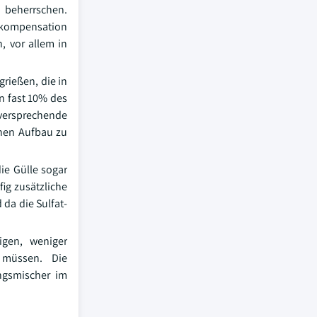
s beherrschen.
skompensation
, vor allem in
rießen, die in
n fast 10% des
ersprechende
chen Aufbau zu
ie Gülle sogar
ig zusätzliche
da die Sulfat-
igen, weniger
 müssen. Die
ungsmischer im