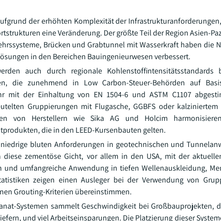
ufgrund der erhöhten Komplexität der Infrastrukturanforderungen
strukturen eine Veränderung. Der größte Teil der Region Asien-Paz
kehrssysteme, Brücken und Grabtunnel mit Wasserkraft haben die 
Lösungen in den Bereichen Bauingenieurwesen verbessert.
werden auch durch regionale Kohlenstoffintensitätsstandards 
onen, die zunehmend in Low Carbon-Steuer-Behörden auf Bas
ehr mit der Einhaltung von EN 1504-6 und ASTM C1107 abgest
utelten Gruppierungen mit Flugasche, GGBFS oder kalziniertem
dungen von Herstellern wie Sika AG und Holcim harmonisier
tprodukten, die in den LEED-Kursenbauten gelten.
d niedrige bluten Anforderungen in geotechnischen und Tunnela
in diese zementöse Gicht, vor allem in den USA, mit der aktuel
ch und umfangreiche Anwendung in tiefen Wellenauskleidung, 
Statistiken zeigen einen Ausleger bei der Verwendung von Grup
einen Grouting-Kriterien übereinstimmen.
granat-Systemen sammelt Geschwindigkeit bei Großbauprojekten, d
iefern, und viel Arbeitseinsparungen. Die Platzierung dieser System