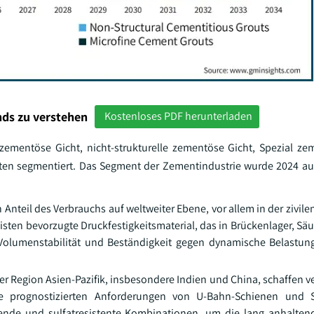
ds zu verstehen
Kostenloses PDF herunterladen
 zementöse Gicht, nicht-strukturelle zementöse Gicht, Spezial ze
ten segmentiert. Das Segment der Zementindustrie wurde 2024 au
teil des Verbrauchs auf weltweiter Ebene, vor allem in der zivilen
sten bevorzugte Druckfestigkeitsmaterial, das in Brückenlager, S
Volumenstabilität und Beständigkeit gegen dynamische Belastun
er Region Asien-Pazifik, insbesondere Indien und China, schaffen v
die prognostizierten Anforderungen von U-Bahn-Schienen und S
fende und sulfatresistente Kombinationen, um die lang anhalten