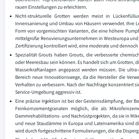
rauen Einstellungen zu erleichtern.
Nicht-strukturelle Grotten werden meist in Lückenfül
Innensanierung und Umbau von Häusern verwendet. Ihre Le
Form von vorgemischten Varianten, die eine höhere Pumpbar
mittelgroße Renovierungsunternehmen in Westeuropa und 
Zertifizierung kontrolliert wird, eine moderate und dennoc
Spezialität Grouts haben Grouts, die verbesserte chemisc
oder Meeresbau sein können. Es handelt sich um Grotten, di
Wasserkraftanlagen angepasst werden müssen. Die ultra-
Bereich neue Innovationswege, da die Hersteller die Verw
Verhalten zu verbessern. Nach der Nachfrage konzentriert s
Service-Umgebung aggressiv ist.
Eine präzise Injektion ist bei der Gesteinsdämpfung, der 
Feinkornzementgranaten möglich, die als Mikrofeinzeme
Dammrehabilitations- und Nachrüstprojekten, da sie in Mik
und neue Staudämme in Europa und Lateinamerika sind die
wird durch fortgeschrittene Formulierungen, die die Disperg