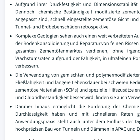
Aufgrund ihrer Druckfestigkeit und Dimensionsstabilitä
Dennoch, chemische Beständigkeit modifizierte zement
angepasst sind, schnell eingestellte zementöse Gicht u
Tunnel- und Erdbebenschäden retrospektive.
Komplexe Geologien sehen auch einen weit verbreiteten A
der Bodenkonsolidierung und Reparatur von feinen Rissen v
gesamten Zementöfenmarktes verdienen, ohne irgend
Wachstumsraten aufgrund der Fähigkeit, in ultrafeinen P
verbessern.
Die Verwendung von gemischten und polymermodifizierten 
Fließfähigkeit und längere Lebensdauer bei schweren Bedin
zementöse Materialien (SCMs) und spezielle Hilfszusätze en
und Chloridbeständigkeit besser wird, finden sie auch Ve
Darüber hinaus ermöglicht die Förderung der Chemie
Durchlässigkeit haben und mit schnelleren Raten 
Anwendungspraxis steht auch unter dem Einfluss der Dig
hochpräzisen Bau von Tunneln und Dämmen in APAC und E