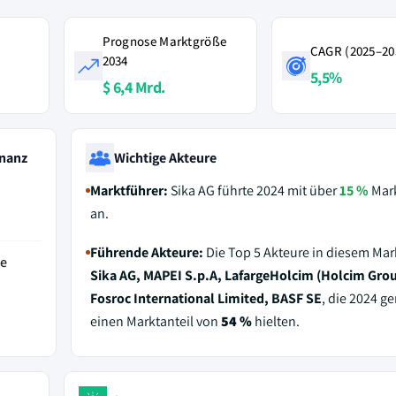
Prognose Marktgröße
CAGR (2025–20
2034
5,5%
$ 6,4 Mrd.
nanz
Wichtige Akteure
Marktführer:
Sika AG führte 2024 mit über
15 %
Mark
an.
Führende Akteure:
Die Top 5 Akteure in diesem Mar
de
Sika AG, MAPEI S.p.A, LafargeHolcim (Holcim Grou
Fosroc International Limited, BASF SE
, die 2024 
einen Marktanteil von
54 %
hielten.