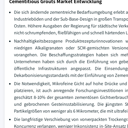
Cementitious Grouts Market Entwicklung
Die sich ändernde zementreiche Bedarfsumgebung erlebt a
Industrieböden und der Sub-Base-Design in großen Transport
Osten. Höhere Ausgaben der Regierung für städtische Ver
nicht-schrumpfenden, fließfähigen und schnell härtenden 
Nachhaltigkeitsbezogene Produktrezepturinnovationen 
niedrigen Alkaligranaten oder SCM-gemischten Versi
vorangehen. Die Beschaffungsstrategien haben sich m
Unternehmen haben sich durch die Einführung von gebe
öffentliche Infrastrukturen angepasst. Die Einsen
Dekarbonisierungsstandards mit der Einführung von Zemen
Die Notwendigkeit, Mikrofeine Gicht auf hohe Drücke un
platzieren, ist auch anregende Forschungsinvestitionen 
geschätzt 8-10% der gesamten zementösen Gichtverbrau
und gebrochenen Gesteinsstabilisierung. Die jüngsten 
Partikelgrößen von weniger als 6 Mikrometer, die mit ultraf
Die langfristige Verschiebung von vorverpackten Trocken
Koncurrenz verlangen, weniger Inkonsistenz in-Site-Ansatz l