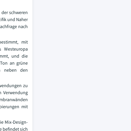
, der schweren
ifik und Naher
Nachfrage nach
bestimmt, mit
is Westeuropa
immt, und die
 Ton an grüne
en neben den
nwendungen zu
len Verwendung
Membranwänden
pierungen mit
ie Mix-Design-
e befindet sich