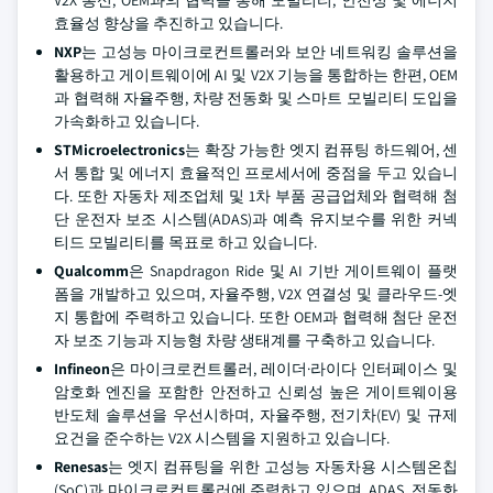
V2X 통신, OEM과의 협력을 통해 모빌리티, 안전성 및 에너지
효율성 향상을 추진하고 있습니다.
NXP
는 고성능 마이크로컨트롤러와 보안 네트워킹 솔루션을
활용하고 게이트웨이에 AI 및 V2X 기능을 통합하는 한편, OEM
과 협력해 자율주행, 차량 전동화 및 스마트 모빌리티 도입을
가속화하고 있습니다.
STMicroelectronics
는 확장 가능한 엣지 컴퓨팅 하드웨어, 센
서 통합 및 에너지 효율적인 프로세서에 중점을 두고 있습니
다. 또한 자동차 제조업체 및 1차 부품 공급업체와 협력해 첨
단 운전자 보조 시스템(ADAS)과 예측 유지보수를 위한 커넥
티드 모빌리티를 목표로 하고 있습니다.
Qualcomm
은 Snapdragon Ride 및 AI 기반 게이트웨이 플랫
폼을 개발하고 있으며, 자율주행, V2X 연결성 및 클라우드-엣
지 통합에 주력하고 있습니다. 또한 OEM과 협력해 첨단 운전
자 보조 기능과 지능형 차량 생태계를 구축하고 있습니다.
Infineon
은 마이크로컨트롤러, 레이더·라이다 인터페이스 및
암호화 엔진을 포함한 안전하고 신뢰성 높은 게이트웨이용
반도체 솔루션을 우선시하며, 자율주행, 전기차(EV) 및 규제
요건을 준수하는 V2X 시스템을 지원하고 있습니다.
Renesas
는 엣지 컴퓨팅을 위한 고성능 자동차용 시스템온칩
(SoC)과 마이크로컨트롤러에 주력하고 있으며, ADAS, 전동화