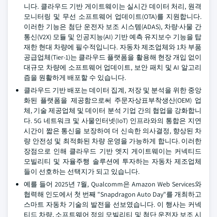
니다. 클라우드 기반 게이트웨이는 실시간 데이터 처리, 원격
모니터링 및 무선 소프트웨어 업데이트(OTA)를 지원합니다.
이러한 기능은 첨단 운전자 보조 시스템(ADAS), 차량·사물 간
통신(V2X) 모듈 및 인공지능(AI) 기반 예측 유지보수 기능을 탑
재한 현대 차량에 필수적입니다. 자동차 제조업체와 1차 부품
공급업체(Tier-1)는 클라우드 플랫폼을 활용해 현장 개입 없이
대규모 차량에 소프트웨어 업데이트, 보안 패치 및 AI 알고리
즘을 원활하게 배포할 수 있습니다.
클라우드 기반 배포는 데이터 집계, 저장 및 분석을 위한 중앙
화된 플랫폼을 제공함으로써 주문자상표부착생산(OEM) 업
체, 기술 제공업체 및 데이터 분석 기업 간의 협업을 강화합니
다. 5G 네트워크 및 사물인터넷(IoT) 인프라와의 통합은 지연
시간이 짧은 통신을 보장하여 더 신속한 의사결정, 향상된 차
량 안전성 및 최적화된 차량 운영을 가능하게 합니다. 이러한
장점으로 인해 클라우드 기반 엣지 게이트웨이는 커넥티드
모빌리티 및 자율주행 솔루션에 투자하는 자동차 제조업체
들이 선호하는 선택지가 되고 있습니다.
예를 들어 2025년 7월, Qualcomm은 Amazon Web Services와
협력해 인도에서 첫 번째 "Snapdragon Auto Day"를 개최하고
스마트 자동차 기술의 발전을 선보였습니다. 이 행사는 커넥
티드 차량, 소프트웨어 정의 모빌리티 및 첨단 운전자 보조 시