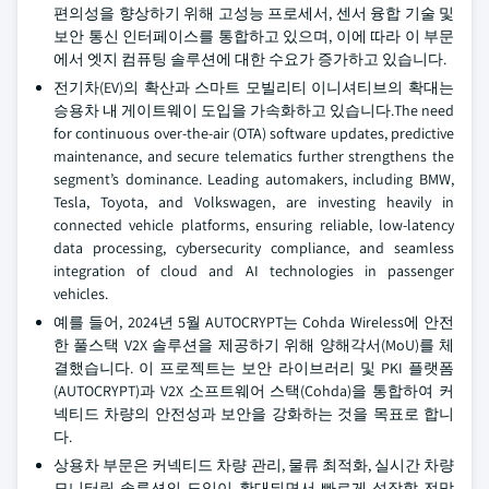
편의성을 향상하기 위해 고성능 프로세서, 센서 융합 기술 및
보안 통신 인터페이스를 통합하고 있으며, 이에 따라 이 부문
에서 엣지 컴퓨팅 솔루션에 대한 수요가 증가하고 있습니다.
전기차(EV)의 확산과 스마트 모빌리티 이니셔티브의 확대는
승용차 내 게이트웨이 도입을 가속화하고 있습니다.The need
for continuous over-the-air (OTA) software updates, predictive
maintenance, and secure telematics further strengthens the
segment’s dominance. Leading automakers, including BMW,
Tesla, Toyota, and Volkswagen, are investing heavily in
connected vehicle platforms, ensuring reliable, low-latency
data processing, cybersecurity compliance, and seamless
integration of cloud and AI technologies in passenger
vehicles.
예를 들어, 2024년 5월 AUTOCRYPT는 Cohda Wireless에 안전
한 풀스택 V2X 솔루션을 제공하기 위해 양해각서(MoU)를 체
결했습니다. 이 프로젝트는 보안 라이브러리 및 PKI 플랫폼
(AUTOCRYPT)과 V2X 소프트웨어 스택(Cohda)을 통합하여 커
넥티드 차량의 안전성과 보안을 강화하는 것을 목표로 합니
다.
상용차 부문은 커넥티드 차량 관리, 물류 최적화, 실시간 차량
모니터링 솔루션의 도입이 확대되면서 빠르게 성장할 전망