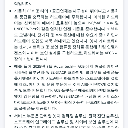
적입니다.
자동차 OEM 및 티어 1 공급업체는 내구성이 뛰어나고 자동차
용 등급을 충족하는 하드웨어에 주력합니다. 이러한 하드웨
어는 신뢰성과 에너지 효율성이 높으며 ISO/SAE 21434 및
UNECE WP.29와 같은 엄격한 안전 기준을 준수합니다. 커넥티
드 모빌리티, 전기차 및 V2X 통신에 대한 수요가 증가하면서
하드웨어 도입도 더욱 확대되고 있습니다. 엣지 게이트웨이
는 센서, 네트워크 및 보안 컴퓨팅 장치를 통합해 차량 인텔리
전스와 사이버 보안 설계를 구현하므로, 하드웨어는 AECG 시
장의 기반이 됩니다.
예를 들어 2025년 8월 Advantech는 ACE(에지 애플리케이션
컴퓨팅) 솔루션과 WISE-STACK 프라이빗 클라우드 플랫폼을
출시했습니다. 이 시스템은 하드웨어와 소프트웨어를 결합
해 제조, 에너지 및 운송 부문에서 엣지 AI를 간편하게 설치할
수 있도록 지원합니다. ACE 플랫폼은 애플리케이션별 모듈형
엣지 컴퓨팅을 제공하며, WISE-STACK은 내장형 AI 서비스와
마이크로서비스를 지원하는 확장 가능한 온프레미스 클라우
드 플랫폼을 제공합니다.
서비스 부문은 관리형 엣지 컴퓨팅 솔루션, 원격 진단 솔루션,
소프트웨어 업그레이드 솔루션 및 사이버 보안 솔루션에 대
한 수요 증가로 인해 연평균성장률(CAGR)이 22.4%를 초과합