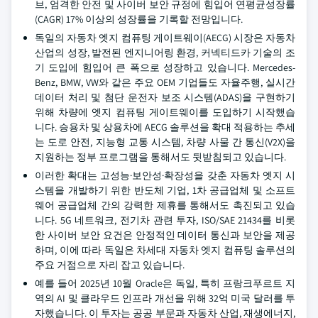
브, 엄격한 안전 및 사이버 보안 규정에 힘입어 연평균성장률
(CAGR) 17% 이상의 성장률을 기록할 전망입니다.
독일의 자동차 엣지 컴퓨팅 게이트웨이(AECG) 시장은 자동차
산업의 성장, 발전된 엔지니어링 환경, 커넥티드카 기술의 조
기 도입에 힘입어 큰 폭으로 성장하고 있습니다. Mercedes-
Benz, BMW, VW와 같은 주요 OEM 기업들도 자율주행, 실시간
데이터 처리 및 첨단 운전자 보조 시스템(ADAS)을 구현하기
위해 차량에 엣지 컴퓨팅 게이트웨이를 도입하기 시작했습
니다. 승용차 및 상용차에 AECG 솔루션을 확대 적용하는 추세
는 도로 안전, 지능형 교통 시스템, 차량 사물 간 통신(V2X)을
지원하는 정부 프로그램을 통해서도 뒷받침되고 있습니다.
이러한 확대는 고성능·보안성·확장성을 갖춘 자동차 엣지 시
스템을 개발하기 위한 반도체 기업, 1차 공급업체 및 소프트
웨어 공급업체 간의 강력한 제휴를 통해서도 촉진되고 있습
니다. 5G 네트워크, 전기차 관련 투자, ISO/SAE 21434를 비롯
한 사이버 보안 요건은 안정적인 데이터 통신과 보안을 제공
하며, 이에 따라 독일은 차세대 자동차 엣지 컴퓨팅 솔루션의
주요 거점으로 자리 잡고 있습니다.
예를 들어 2025년 10월 Oracle은 독일, 특히 프랑크푸르트 지
역의 AI 및 클라우드 인프라 개선을 위해 32억 미국 달러를 투
자했습니다. 이 투자는 공공 부문과 자동차 산업, 재생에너지,