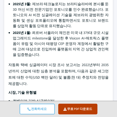
2025년 3월:
제브라 테크놀로지는 브라티슬라바에 본사를 둔
3D 머신 비전 전문기업인 포토니오를 인수 완료했습니다. 포
토니오의 AI 비전 싱글레이션 기술을 제브라의 광범위한 자
동화 및 센싱 포트폴리오에 통합하면서도 포토니오 브랜드
를 상업적 활동 단위로 유지했습니다.
2025년 1월:
쾨르버 서플라이 체인은 미국 내 379대 규모 시설
업그레이드 milestone을 달성한 후 Visicon AI-매트릭스 플랫
폼이 유럽 및 아시아 태평양 CEP 운영자 계정에서 활발한 구
매 고려 대상으로 진입하며 플랫폼의 지역 간 상업적 견인력
을 입증했습니다.
자동화 택배 싱글레이터 시장 조사 보고서는 2022년부터 2035
년까지 산업에 대한 심층 분석을 포함하며, 다음과 같은 세그먼
트에 대한 수익(USD 백만 달러) 및 볼륨(천 대) 추정치와 전망을
제공합니다.
시장, 기술 유형별
컨베이어 기반 싱글레이터
벨트 구동 싱글레이터
전화하세요
무료 PDF 다운로드
롤러 기반 싱글레이터