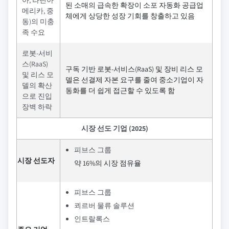
아, 라틴아
된 소매의 급속한 확장이 소포 자동화 공급업
메리카, 중
체에게 상당한 성장 기회를 창출하고 있음
동)의 미충
족 수요
로봇-서비
스(RaaS)
구독 기반 로봇-서비스(RaaS) 및 장비 리스 모
및 리스 모
델은 선결제 자본 요구를 줄여 중소기업이 자
델의 확산
동화를 더 쉽게 접근할 수 있도록 함
으로 진입
장벽 하락
시장 선도 기업 (2025)
피브스 그룹
시장 선도자
약 16%의 시장 점유율
피브스 그룹
쾨르버 물류 솔루션
인트랄록스