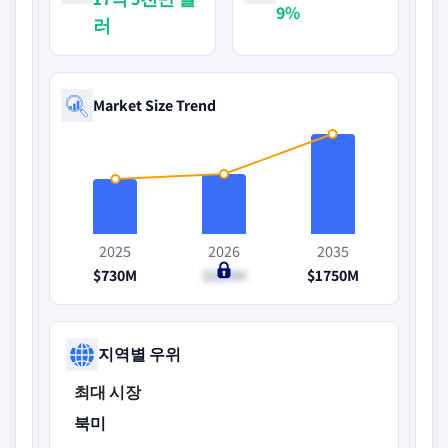
9%
러
Market Size Trend
2025
2026
2035
$730M
$820M
$1750M
지역별 우위
최대 시장
북미