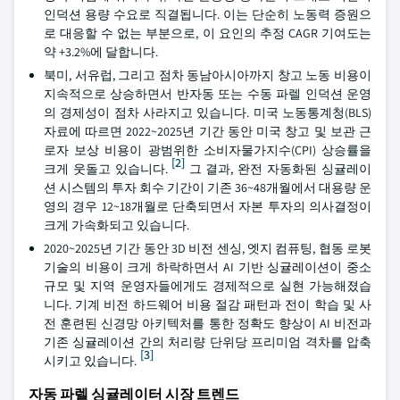
인덕션 용량 수요로 직결됩니다. 이는 단순히 노동력 증원으
로 대응할 수 없는 부분으로, 이 요인의 추정 CAGR 기여도는
약 +3.2%에 달합니다.
북미, 서유럽, 그리고 점차 동남아시아까지 창고 노동 비용이
지속적으로 상승하면서 반자동 또는 수동 파렐 인덕션 운영
의 경제성이 점차 사라지고 있습니다. 미국 노동통계청(BLS)
자료에 따르면 2022~2025년 기간 동안 미국 창고 및 보관 근
로자 보상 비용이 광범위한 소비자물가지수(CPI) 상승률을
[2]
크게 웃돌고 있습니다.
그 결과, 완전 자동화된 싱귤레이
션 시스템의 투자 회수 기간이 기존 36~48개월에서 대용량 운
영의 경우 12~18개월로 단축되면서 자본 투자의 의사결정이
크게 가속화되고 있습니다.
2020~2025년 기간 동안 3D 비전 센싱, 엣지 컴퓨팅, 협동 로봇
기술의 비용이 크게 하락하면서 AI 기반 싱귤레이션이 중소
규모 및 지역 운영자들에게도 경제적으로 실현 가능해졌습
니다. 기계 비전 하드웨어 비용 절감 패턴과 전이 학습 및 사
전 훈련된 신경망 아키텍처를 통한 정확도 향상이 AI 비전과
기존 싱귤레이션 간의 처리량 단위당 프리미엄 격차를 압축
[3]
시키고 있습니다.
자동 파렐 싱귤레이터 시장 트렌드