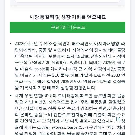
시장 통찰력 및 성장 기회를 얻으세요
무료 PDF 다운로드
2022~2024년 수요 조정 국면이 해소되면서 아시아태평양, 라
틴아메리카, 중동 및 아프리카 지역에서의 전자상거래 물량
이 축적된 미처리 주문에서 실제 조달로 전환되면서 시장이
구조적 고성장기에 진입하고 있습니다. 북미는 2025년 글로
벌 매출의 36.5%를 차지하며 가장 큰 지역 시장이지만, 중동
및 아프리카 지역은 GCC 물류 허브 개발과 UAE 비전 2030 인
프라 프로그램에 힘입어 2035년까지 연평균 14.2%의 성장률
을 기록하며 가장 빠르게 성장할 전망입니다.
세계 우편 연합(UPU)의 모니터링에 따르면 글로벌 파렐 물동
량은 지난 10년간 지속적으로 편지 우편 물동량을 앞질렀으
며, 디지털 대체로 전통 우편 수요가 감소하는 반면, 신흥시장
의 온라인 중심 소비 전환으로 전자상거래 지출이 파렐 수요
[1]
를 견인하면서 그 격차가 매년 더욱 벌어지고 있습니다.
싱
귤레이터는 courier, express, parcel(CEP) 운영에서 핵심 처리
병목 지점에 위치하며, 파렐 물동량 증가분이 그대로 시설의