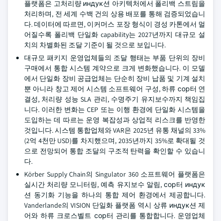
플랫폼은 고처리량 индук션 아키텍처에서 폴리백 스트림을
처리하며, 전 세계 수백 건의 상용 배포를 통해 검증되었습니
다. 데이터에 따르면, 이커머스 포장 형식이 경성 카톤에서 멀
어질수록 폴리백 단일화 capability는 2027년까지 대규모 설
치의 차별화된 조달 기준이 될 것으로 보입니다.
대규모 패키지 운영업체들의 조달 행태는 부품 단위의 장비
구매에서 통합 시스템 계약으로 크게 변화했습니다. 이 모델
에서 단일화 장비 공급업체는 단순히 장비 납품 및 기계 설치
뿐 아니라 창고 제어 시스템 소프트웨어 구성, 하류 сор터 연
결성, 처리량 성능 SLA 관리, 수명주기 유지보수까지 책임집
니다. 이러한 변화는 CEP 또는 이행 환경에 단일화 시스템을
도입하는 데 따르는 운영 복잡성과 상업적 리스크를 반영한
것입니다. 시스템 통합업체와 VAR은 2025년 유통 채널의 33%
(2억 4천만 USD)를 차지했으며, 2035년까지 35%로 확대될 것
으로 전망되어 통합 조달의 구조적 탄력을 확인할 수 있습니
다.
Körber Supply Chain의 Singulator 360 소프트웨어 플랫폼은
실시간 처리량 모니터링, 예측 유지보수 알림, сор터 индук
션 동기화 기능을 하나의 통합 제어 환경에서 제공합니다.
Vanderlande의 VISION 단일화 플랫폼 역시 상류 индук션 제
어와 하류 크로스벨트 сор터 관리를 통합합니다. 운영업체