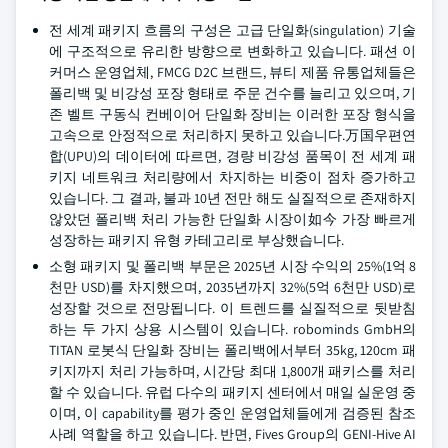
전 세계 패키지 흐름의 구성은 고급 단일화(singulation) 기술
에 구조적으로 유리한 방향으로 변화하고 있습니다. 패션 이
커머스 운영업체, FMCG D2C 브랜드, 뷰티 제품 유통업체들은
폴리백 및 비강성 포장 형태로 주문 건수를 늘리고 있으며, 기
존 벨트 구동식 컨베이어 단일화 장비는 이러한 포장 형식을
고속으로 안정적으로 처리하지 못하고 있습니다.万国우편연
합(UPU)의 데이터에 따르면, 경량 비강성 품목이 전 세계 패
키지 네트워크 처리량에서 차지하는 비중이 점차 증가하고
있습니다. 그 결과, 불과 10년 전만 해도 실질적으로 존재하지
않았던 폴리백 처리 가능한 단일화 시장이如今 가장 빠르게
성장하는 패키지 유형 카테고리로 부상했습니다.
소형 패키지 및 폴리백 부문은 2025년 시장 수익의 25%(1억 8
천만 USD)를 차지했으며, 2035년까지 32%(5억 6천만 USD)로
성장할 것으로 전망됩니다. 이 트렌드를 실질적으로 뒷받침
하는 두 가지 상용 시스템이 있습니다. robominds GmbH의
TITAN 로봇식 단일화 장비는 폴리백에서부터 35kg, 120cm 패
키지까지 처리 가능하며, 시간당 최대 1,800개 패키스를 처리
할 수 있습니다. 유럽 다수의 패키지 센터에서 매일 실운영 중
이며, 이 capability를 평가 중인 운영업체들에게 검증된 참조
사례 역할을 하고 있습니다. 반면, Fives Group의 GENI-Hive AI