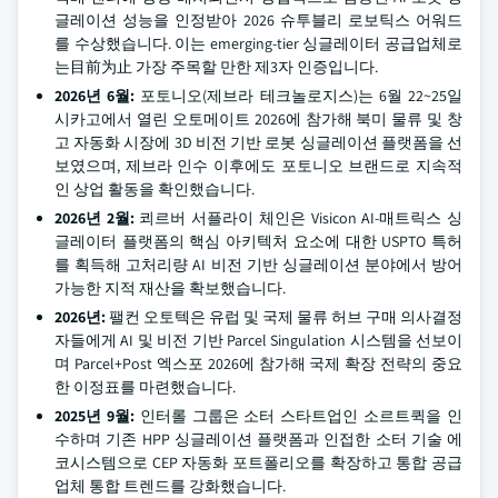
글레이션 성능을 인정받아 2026 슈투블리 로보틱스 어워드
를 수상했습니다. 이는 emerging-tier 싱글레이터 공급업체로
는目前为止 가장 주목할 만한 제3자 인증입니다.
2026년 6월:
포토니오(제브라 테크놀로지스)는 6월 22~25일
시카고에서 열린 오토메이트 2026에 참가해 북미 물류 및 창
고 자동화 시장에 3D 비전 기반 로봇 싱글레이션 플랫폼을 선
보였으며, 제브라 인수 이후에도 포토니오 브랜드로 지속적
인 상업 활동을 확인했습니다.
2026년 2월:
쾨르버 서플라이 체인은 Visicon AI-매트릭스 싱
글레이터 플랫폼의 핵심 아키텍처 요소에 대한 USPTO 특허
를 획득해 고처리량 AI 비전 기반 싱글레이션 분야에서 방어
가능한 지적 재산을 확보했습니다.
2026년:
팰컨 오토텍은 유럽 및 국제 물류 허브 구매 의사결정
자들에게 AI 및 비전 기반 Parcel Singulation 시스템을 선보이
며 Parcel+Post 엑스포 2026에 참가해 국제 확장 전략의 중요
한 이정표를 마련했습니다.
2025년 9월:
인터롤 그룹은 소터 스타트업인 소르트퀵을 인
수하며 기존 HPP 싱글레이션 플랫폼과 인접한 소터 기술 에
코시스템으로 CEP 자동화 포트폴리오를 확장하고 통합 공급
업체 통합 트렌드를 강화했습니다.