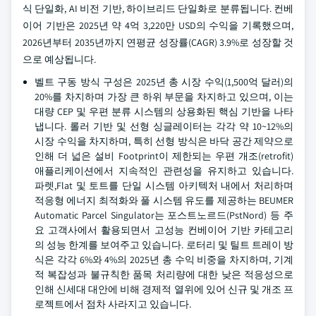
식 단일화, AI 비전 기반, 하이브리드 단일화로 분류됩니다. 컨베
이어 기반은 2025년 약 4억 3,220만 USD의 수익을 기록했으며,
2026년부터 2035년까지 연평균 성장률(CAGR) 3.9%로 성장할 것
으로 예상됩니다.
벨트 구동 방식 구성은 2025년 총 시장 수익(1,500억 달러)의
20%를 차지하며 가장 큰 하위 부문을 차지하고 있으며, 이는
대량 CEP 및 우편 분류 시스템의 상용화된 핵심 기반을 나타
냅니다. 롤러 기반 및 선형 싱글레이터는 각각 약 10~12%의
시장 수익을 차지하며, 특히 선형 방식은 바닥 공간 제약으로
인해 더 넓은 설비 Footprint이 제한되는 우편 개조(retrofit)
애플리케이션에서 지속적인 관련성을 유지하고 있습니다.
파렛,Flat 및 토트를 단일 시스템 아키텍처 내에서 처리하며
적응형 에너지 최적화와 풀 시스템 유도를 제공하는 BEUMER
Automatic Parcel Singulator는 포스트노르드(PstNord) 등 주
요 고객사에서 활용되면서 고성능 컨베이어 기반 카테고리
의 성능 한계를 보여주고 있습니다. 로터리 및 틸트 트레이 방
식은 각각 6%와 4%의 2025년 총 수익 비중을 차지하며, 기계
적 복잡성과 불규칙한 품목 처리량에 대한 낮은 적응성으로
인해 신세대 대안에 비해 경제적 열위에 있어 신규 및 개조 프
로젝트에서 점차 사라지고 있습니다.