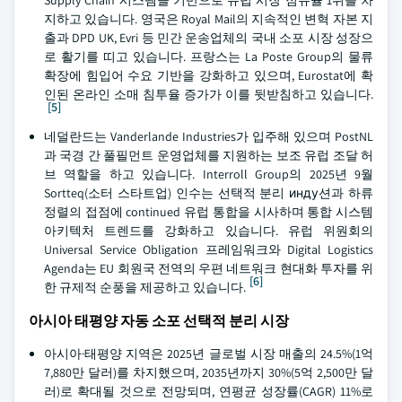
Supply Chain 시스템을 기반으로 유럽 시장 점유율 1위를 차
지하고 있습니다. 영국은 Royal Mail의 지속적인 변혁 자본 지
출과 DPD UK, Evri 등 민간 운송업체의 국내 소포 시장 성장으
로 활기를 띠고 있습니다. 프랑스는 La Poste Group의 물류
확장에 힘입어 수요 기반을 강화하고 있으며, Eurostat에 확
인된 온라인 소매 침투율 증가가 이를 뒷받침하고 있습니다.
[5]
네덜란드는 Vanderlande Industries가 입주해 있으며 PostNL
과 국경 간 풀필먼트 운영업체를 지원하는 보조 유럽 조달 허
브 역할을 하고 있습니다. Interroll Group의 2025년 9월
Sortteq(소터 스타트업) 인수는 선택적 분리 инду션과 하류
정렬의 접점에 continued 유럽 통합을 시사하며 통합 시스템
아키텍처 트렌드를 강화하고 있습니다. 유럽 위원회의
Universal Service Obligation 프레임워크와 Digital Logistics
Agenda는 EU 회원국 전역의 우편 네트워크 현대화 투자를 위
[6]
한 규제적 순풍을 제공하고 있습니다.
아시아 태평양 자동 소포 선택적 분리 시장
아시아·태평양 지역은 2025년 글로벌 시장 매출의 24.5%(1억
7,880만 달러)를 차지했으며, 2035년까지 30%(5억 2,500만 달
러)로 확대될 것으로 전망되며, 연평균 성장률(CAGR) 11%로