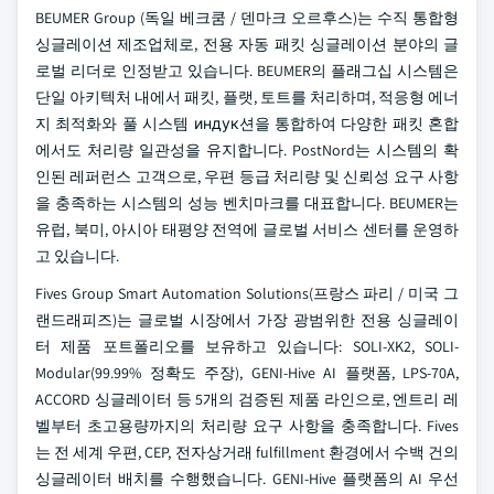
BEUMER Group (독일 베크쿰 / 덴마크 오르후스)는 수직 통합형
싱글레이션 제조업체로, 전용 자동 패킷 싱글레이션 분야의 글
로벌 리더로 인정받고 있습니다. BEUMER의 플래그십 시스템은
단일 아키텍처 내에서 패킷, 플랫, 토트를 처리하며, 적응형 에너
지 최적화와 풀 시스템 индук션을 통합하여 다양한 패킷 혼합
에서도 처리량 일관성을 유지합니다. PostNord는 시스템의 확
인된 레퍼런스 고객으로, 우편 등급 처리량 및 신뢰성 요구 사항
을 충족하는 시스템의 성능 벤치마크를 대표합니다. BEUMER는
유럽, 북미, 아시아 태평양 전역에 글로벌 서비스 센터를 운영하
고 있습니다.
Fives Group Smart Automation Solutions(프랑스 파리 / 미국 그
랜드래피즈)는 글로벌 시장에서 가장 광범위한 전용 싱글레이
터 제품 포트폴리오를 보유하고 있습니다: SOLI-XK2, SOLI-
Modular(99.99% 정확도 주장), GENI-Hive AI 플랫폼, LPS-70A,
ACCORD 싱글레이터 등 5개의 검증된 제품 라인으로, 엔트리 레
벨부터 초고용량까지의 처리량 요구 사항을 충족합니다. Fives
는 전 세계 우편, CEP, 전자상거래 fulfillment 환경에서 수백 건의
싱글레이터 배치를 수행했습니다. GENI-Hive 플랫폼의 AI 우선