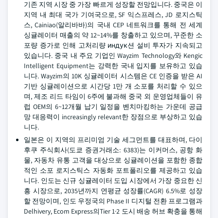
기존 지역 시장 중 가장 빠르게 성장할 전망입니다. 중국은 이
지역 내 최대 국가 기여국으로, SF 익스프레스, JD 로지스틱
스, Cainiao(알리바바)의 국내 CEP 네트워크를 통해 전 세계
싱귤레이터 매출의 약 12~14%를 창출하고 있으며, 꾸준한 소
포량 증가로 인해 고처리량 индук션 설비 투자가 지속되고
있습니다. 중국 내 주요 기업인 Wayzim Technology와 Kengic
Intelligent Equipment는 강력한 국내 입지를 보유하고 있습
니다. Wayzim의 10K 싱귤레이터 시스템은 CE 인증을 받은 AI
기반 싱귤레이션으로 시간당 1만 개 소포를 처리할 수 있으
며, 제조 리드 타임이 6주에 불과해 중국 외 운영업체들이 유
럽 OEM의 6~12개월 납기 일정을 벤치마킹하는 가운데 공급
망 대응력이 increasingly relevant한 장점으로 부상하고 있습
니다.
일본은 이 지역의 프리미엄 기술 세그먼트를 대표하며, 다이
후쿠 주식회사(도쿄 증권거래소: 6383)는 이커머스, 공항 화
물, 자동차 유통 고객을 대상으로 싱귤레이션을 포함한 종합
적인 소포 로지스틱스 자동화 포트폴리오를 제공하고 있습
니다. 인도는 신규 싱귤레이터 도입 시장에서 가장 중요한 신
흥 시장으로, 2035년까지 연평균 성장률(CAGR) 6.5%로 성장
할 전망이며, 인도 우정국의 Phase II 디지털 전환 프로그램과
Delhivery, Ecom Express의Tier 1·2 도시 배송 허브 확충을 통해