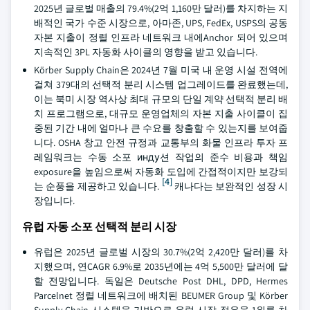
2025년 글로벌 매출의 79.4%(2억 1,160만 달러)를 차지하는 지
배적인 국가 수준 시장으로, 아마존, UPS, FedEx, USPS의 공동
자본 지출이 정렬 인프라 네트워크 내에Anchor 되어 있으며
지속적인 3PL 자동화 사이클의 영향을 받고 있습니다.
Körber Supply Chain은 2024년 7월 미국 내 운영 시설 전역에
걸쳐 379대의 선택적 분리 시스템 업그레이드를 완료했는데,
이는 북미 시장 역사상 최대 규모의 단일 계약 선택적 분리 배
치 프로그램으로, 대규모 운영업체의 자본 지출 사이클이 집
중된 기간 내에 얼마나 큰 수요를 창출할 수 있는지를 보여줍
니다. OSHA 창고 안전 규정과 교통부의 화물 인프라 투자 프
레임워크는 수동 소포 инду션 작업의 준수 비용과 책임
exposure을 높임으로써 자동화 도입에 간접적이지만 보강되
[4]
는 순풍을 제공하고 있습니다.
캐나다는 보완적인 성장 시
장입니다.
유럽 자동 소포 선택적 분리 시장
유럽은 2025년 글로벌 시장의 30.7%(2억 2,420만 달러)를 차
지했으며, 연CAGR 6.9%로 2035년에는 4억 5,500만 달러에 달
할 전망입니다. 독일은 Deutsche Post DHL, DPD, Hermes
Parcelnet 정렬 네트워크에 배치된 BEUMER Group 및 Körber