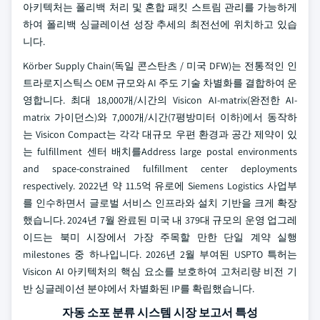
아키텍처는 폴리백 처리 및 혼합 패킷 스트림 관리를 가능하게
하여 폴리백 싱글레이션 성장 추세의 최전선에 위치하고 있습
니다.
Körber Supply Chain(독일 콘스탄츠 / 미국 DFW)는 전통적인 인
트라로지스틱스 OEM 규모와 AI 주도 기술 차별화를 결합하여 운
영합니다. 최대 18,000개/시간의 Visicon AI-matrix(완전한 AI-
matrix 가이던스)와 7,000개/시간(7평방미터 이하)에서 동작하
는 Visicon Compact는 각각 대규모 우편 환경과 공간 제약이 있
는 fulfillment 센터 배치를Address large postal environments
and space-constrained fulfillment center deployments
respectively. 2022년 약 11.5억 유로에 Siemens Logistics 사업부
를 인수하면서 글로벌 서비스 인프라와 설치 기반을 크게 확장
했습니다. 2024년 7월 완료된 미국 내 379대 규모의 운영 업그레
이드는 북미 시장에서 가장 주목할 만한 단일 계약 실행
milestones 중 하나입니다. 2026년 2월 부여된 USPTO 특허는
Visicon AI 아키텍처의 핵심 요소를 보호하여 고처리량 비전 기
반 싱글레이션 분야에서 차별화된 IP를 확립했습니다.
자동 소포 분류 시스템 시장 보고서 특성