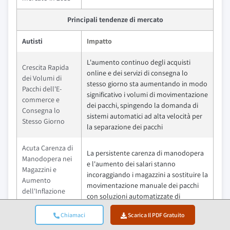
Principali tendenze di mercato
Autisti
Impatto
L'aumento continuo degli acquisti
Crescita Rapida
online e dei servizi di consegna lo
dei Volumi di
stesso giorno sta aumentando in modo
Pacchi dell'E-
significativo i volumi di movimentazione
commerce e
dei pacchi, spingendo la domanda di
Consegna lo
sistemi automatici ad alta velocità per
Stesso Giorno
la separazione dei pacchi
Acuta Carenza di
La persistente carenza di manodopera
Manodopera nei
e l'aumento dei salari stanno
Magazzini e
incoraggiando i magazzini a sostituire la
Aumento
movimentazione manuale dei pacchi
dell'Inflazione
con soluzioni automatizzate di
Salariale che
separazione che riducono i costi
Accelera il ROI
Chiamaci
Scarica Il PDF Gratuito
operativi
dell'Automazione