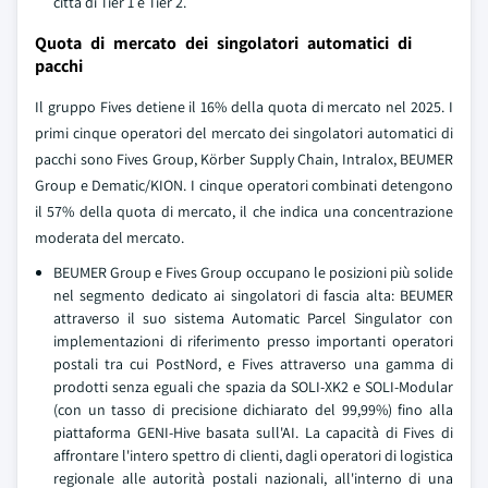
città di Tier 1 e Tier 2.
Quota di mercato dei singolatori automatici di
pacchi
Il gruppo Fives detiene il 16% della quota di mercato nel 2025. I
primi cinque operatori del mercato dei singolatori automatici di
pacchi sono Fives Group, Körber Supply Chain, Intralox, BEUMER
Group e Dematic/KION. I cinque operatori combinati detengono
il 57% della quota di mercato, il che indica una concentrazione
moderata del mercato.
BEUMER Group e Fives Group occupano le posizioni più solide
nel segmento dedicato ai singolatori di fascia alta: BEUMER
attraverso il suo sistema Automatic Parcel Singulator con
implementazioni di riferimento presso importanti operatori
postali tra cui PostNord, e Fives attraverso una gamma di
prodotti senza eguali che spazia da SOLI-XK2 e SOLI-Modular
(con un tasso di precisione dichiarato del 99,99%) fino alla
piattaforma GENI-Hive basata sull'AI. La capacità di Fives di
affrontare l'intero spettro di clienti, dagli operatori di logistica
regionale alle autorità postali nazionali, all'interno di una