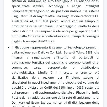
sistemi di induzione ad alto throughput. Le aziende cinesi
specializzate Wayzim Technology e Kengic Intelligent
Equipment detengono solide posizioni nazionali: il sistema
Singulator 10K di Wayzim offre una singolazione certificata CE,
guidata da AI, a 10.000 pacchi all'ora con un tempo di
produzione di sei settimane, un vantaggio di reattività della
catena di fornitura sempre più rilevante per gli operatori al di
fuori della Cina che si confrontano con i tempi di consegna
degli OEM europei di 6-12 mesi.
Il Giappone rappresenta il segmento tecnologico premium
della regione, con Daifuku Co., Ltd. (Borsa di Tokyo: 6383) che
integra la singolazione all'interno di portafogli di
automazione logistica dei pacchi che coprono clienti di e-
commerce, cargo aeroportuale e distribuzione
automobilistica. L'India è il mercato emergente più
significativo della regione per l'implementazione di
singolatori in nuovi insediamenti: la crescita del volume dei
pacchi è prevista a un CAGR del 6,5% fino al 2035, sostenuta
dal programma di trasformazione digitale di Phase II di India
Post e dalla rapida espansione della rete di smistamento di
Delhivery ed Ecom Express nei centri di distribuzione delle