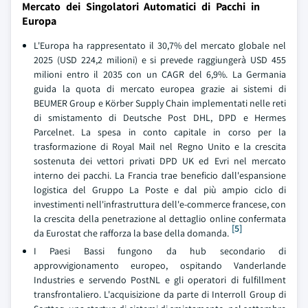
Mercato dei Singolatori Automatici di Pacchi in
Europa
L'Europa ha rappresentato il 30,7% del mercato globale nel
2025 (USD 224,2 milioni) e si prevede raggiungerà USD 455
milioni entro il 2035 con un CAGR del 6,9%. La Germania
guida la quota di mercato europea grazie ai sistemi di
BEUMER Group e Körber Supply Chain implementati nelle reti
di smistamento di Deutsche Post DHL, DPD e Hermes
Parcelnet. La spesa in conto capitale in corso per la
trasformazione di Royal Mail nel Regno Unito e la crescita
sostenuta dei vettori privati DPD UK ed Evri nel mercato
interno dei pacchi. La Francia trae beneficio dall'espansione
logistica del Gruppo La Poste e dal più ampio ciclo di
investimenti nell'infrastruttura dell'e-commerce francese, con
la crescita della penetrazione al dettaglio online confermata
[5]
da Eurostat che rafforza la base della domanda.
I Paesi Bassi fungono da hub secondario di
approvvigionamento europeo, ospitando Vanderlande
Industries e servendo PostNL e gli operatori di fulfillment
transfrontaliero. L'acquisizione da parte di Interroll Group di