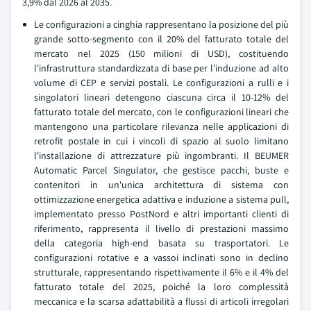
3,9% dal 2026 al 2035.
Le configurazioni a cinghia rappresentano la posizione del più
grande sotto-segmento con il 20% del fatturato totale del
mercato nel 2025 (150 milioni di USD), costituendo
l'infrastruttura standardizzata di base per l'induzione ad alto
volume di CEP e servizi postali. Le configurazioni a rulli e i
singolatori lineari detengono ciascuna circa il 10-12% del
fatturato totale del mercato, con le configurazioni lineari che
mantengono una particolare rilevanza nelle applicazioni di
retrofit postale in cui i vincoli di spazio al suolo limitano
l'installazione di attrezzature più ingombranti. Il BEUMER
Automatic Parcel Singulator, che gestisce pacchi, buste e
contenitori in un'unica architettura di sistema con
ottimizzazione energetica adattiva e induzione a sistema pull,
implementato presso PostNord e altri importanti clienti di
riferimento, rappresenta il livello di prestazioni massimo
della categoria high-end basata su trasportatori. Le
configurazioni rotative e a vassoi inclinati sono in declino
strutturale, rappresentando rispettivamente il 6% e il 4% del
fatturato totale del 2025, poiché la loro complessità
meccanica e la scarsa adattabilità a flussi di articoli irregolari