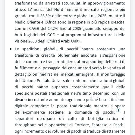
trasformano da arretrati accumulati in approvvigionamento
attivo. L'America del Nord rimane il mercato regionale più
grande con il 36,5% delle entrate globali nel 2025, mentre il
Medio Oriente e l'Africa sono la regione in più rapida crescita,
con un CAGR del 14,2% fino al 2035 grazie allo sviluppo dei
hub logistici del GCC e ai programmi infrastrutturali della
Visione 2030 degli Emirati Arabi Uniti.
Le spedizioni globali di pacchi hanno sostenuto una
traiettoria di crescita pluriennale ancorata all'espansione
dell'e-commerce transfrontaliero, al nearshoring delle reti di
fulfillment e al passaggio dei consumatori verso la vendita al
dettaglio online-first nei mercati emergenti. Il monitoraggio
dell'Unione Postale Universale conferma che i volumi globali
di pacchi hanno superato costantemente quelli delle
spedizioni postali tradizionali nell'ultimo decennio, con un
divario in costante aumento ogni anno poiché la sostituzione
digitale comprime la posta tradizionale mentre la spesa
[1]
dell'e-commerce sostiene la domanda di pacchi.
I
separatori occupano un collo di bottiglia critico di
throughput nelle operazioni di Corriere, Espresso e Pacchi:
ogni incremento del volume di pacchi si traduce direttamente