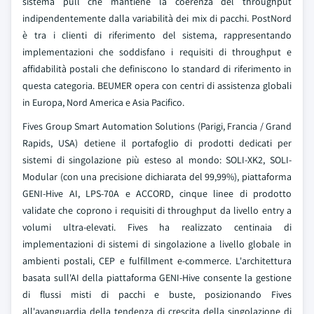
sistema pull che mantiene la coerenza del throughput
indipendentemente dalla variabilità dei mix di pacchi. PostNord
è tra i clienti di riferimento del sistema, rappresentando
implementazioni che soddisfano i requisiti di throughput e
affidabilità postali che definiscono lo standard di riferimento in
questa categoria. BEUMER opera con centri di assistenza globali
in Europa, Nord America e Asia Pacifico.
Fives Group Smart Automation Solutions (Parigi, Francia / Grand
Rapids, USA) detiene il portafoglio di prodotti dedicati per
sistemi di singolazione più esteso al mondo: SOLI-XK2, SOLI-
Modular (con una precisione dichiarata del 99,99%), piattaforma
GENI-Hive AI, LPS-70A e ACCORD, cinque linee di prodotto
validate che coprono i requisiti di throughput da livello entry a
volumi ultra-elevati. Fives ha realizzato centinaia di
implementazioni di sistemi di singolazione a livello globale in
ambienti postali, CEP e fulfillment e-commerce. L'architettura
basata sull'AI della piattaforma GENI-Hive consente la gestione
di flussi misti di pacchi e buste, posizionando Fives
all'avanguardia della tendenza di crescita della singolazione di