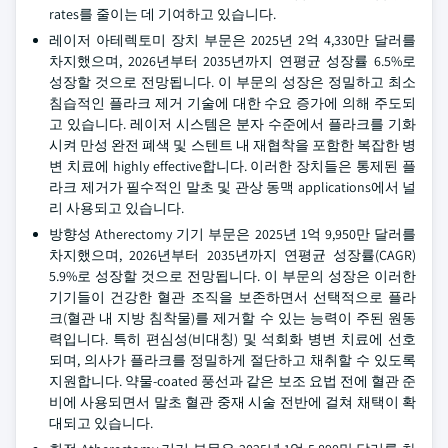
rates를 줄이는 데 기여하고 있습니다.
레이저 아테렉토미 장치 부문은 2025년 2억 4,330만 달러를
차지했으며, 2026년부터 2035년까지 연평균 성장률 6.5%로
성장할 것으로 전망됩니다. 이 부문의 성장은 정밀하고 최소
침습적인 플라크 제거 기술에 대한 수요 증가에 의해 주도되
고 있습니다. 레이저 시스템은 분자 수준에서 플라크를 기화
시켜 만성 완전 폐색 및 스텐트 내 재협착을 포함한 복잡한 병
변 치료에 highly effective합니다. 이러한 장치들은 통제된 플
라크 제거가 필수적인 말초 및 관상 동맥 applications에서 널
리 사용되고 있습니다.
방향성 Atherectomy 기기 부문은 2025년 1억 9,950만 달러를
차지했으며, 2026년부터 2035년까지 연평균 성장률(CAGR)
5.9%로 성장할 것으로 전망됩니다. 이 부문의 성장은 이러한
기기들이 건강한 혈관 조직을 보존하면서 선택적으로 플라
크(혈관 내 지방 침착물)를 제거할 수 있는 능력이 주된 원동
력입니다. 특히 편심성(비대칭) 및 석회화 병변 치료에 선호
되며, 의사가 플라크를 정밀하게 절단하고 채취할 수 있도록
지원합니다. 약물-coated 풍선과 같은 보조 요법 전에 혈관 준
비에 사용되면서 말초 혈관 중재 시술 전반에 걸쳐 채택이 확
대되고 있습니다.