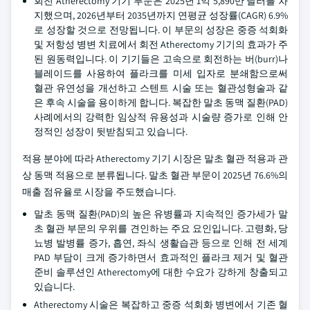
회전 Atherectomy 기기 부문은 2025년 1억 5,890만 달러를 차
지했으며, 2026년부터 2035년까지 연평균 성장률(CAGR) 6.9%
로 성장할 것으로 전망됩니다. 이 부문의 성장은 중증 석회화
및 저항성 병변 치료에서 회전 Atherectomy 기기의 효과가 주
된 원동력입니다. 이 기기들은 고속으로 회전하는 버(burr)나
블레이드를 사용하여 플라크를 미세 입자로 분쇄함으로써
혈관 유연성을 개선하고 스텐트 시술 또는 혈관성형술과 같
은 후속 시술을 용이하게 합니다. 복잡한 말초 동맥 질환(PAD)
사례에서의 강력한 임상적 유용성과 시술량 증가로 인해 안
정적인 성장이 뒷받침되고 있습니다.
적용 분야에 따라 Atherectomy 기기 시장은 말초 혈관 적용과 관
상 동맥 적용으로 분류됩니다. 말초 혈관 부문이 2025년 76.6%의
매출 점유율로 시장을 주도했습니다.
말초 동맥 질환(PAD)의 높은 유병률과 지속적인 증가세가 말
초 혈관 부문의 우위를 견인하는 주요 요인입니다. 고령화, 당
뇨병 발병률 증가, 흡연, 좌식 생활습관 등으로 인해 전 세계
PAD 부담이 크게 증가하면서 효과적인 플라크 제거 및 혈관
준비 솔루션인 Atherectomy에 대한 수요가 강하게 창출되고
있습니다.
Atherectomy 시술은 복잡하고 중증 석회화 병변에서 기존 혈