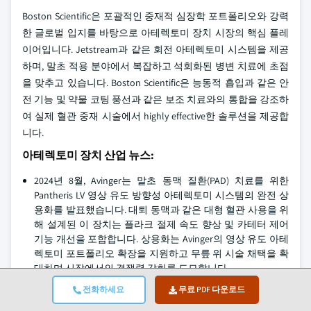
Boston Scientific은 포괄적인 중재적 심장학 포트폴리오와 강력
한 글로벌 입지를 바탕으로 아테렉토미 장치 시장의 핵심 플레
이어입니다. Jetstream과 같은 회전 아테렉토미 시스템을 제공
하며, 말초 적용 분야에서 복잡하고 석회화된 병변 치료에 초점
을 맞추고 있습니다. Boston Scientific은 능동적 흡입과 같은 안
전 기능 및 약물 코팅 풍선과 같은 보조 치료와의 통합을 강조하
여 실제 혈관 중재 시술에서 highly effective한 솔루션을 제공합
니다.
아테렉토미 장치 산업 뉴스:
2024년 8월, Avinger는 말초 동맥 질환(PAD) 치료를 위한
Pantheris LV 영상 유도 방향성 아테렉토미 시스템의 완전 상
용화를 발표했습니다. 대퇴 동맥과 같은 대형 혈관 사용을 위
해 설계된 이 장치는 플라크 절제 속도 향상 및 카테터 제어
기능 개선을 포함합니다. 상용화는 Avinger의 영상 유도 아테
렉토미 포트폴리오 확장을 지원하고 무릎 위 시술 채택을 확
대하며 시장에서의 경쟁력 강화를 도모합니다.
2023년 4월, 애봇은 말초 및 관상동맥 질환 치료에 사용되는
전화하세요
무료 PDF 다운로드
혈관성형 시스템 전문 의료기기 기업인 Cardiovascular