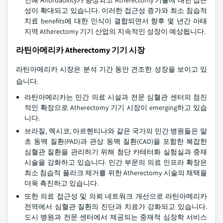
인해 Affordability가 향상되고 Atherectomy 기술에 대한 접근
성이 확대되고 있습니다. 이러한 접근성 증가와 최소 침습적
치료 benefits에 대한 인식이 결합되면서 향후 몇 년간 아태
지역 Atherectomy 기기 산업의 지속적인 성장이 예상됩니다.
라틴아메리카 Atherectomy 기기 시장
라틴아메리카 시장은 분석 기간 동안 견조한 성장을 보이고 있
습니다.
라틴아메리카는 민간 의료 시설과 전문 심혈관 센터의 점진
적인 확장으로 Atherectomy 기기 시장이 emerging하고 있습
니다.
브라질, 멕시코, 아르헨티나와 같은 국가의 민간 병원들은 말
초 동맥 질환(PAD)과 관상 동맥 질환(CAD)을 포함한 복잡한
심혈관 질환을 관리하기 위해 첨단 카테터화 실험실과 중재
시술을 강화하고 있습니다. 민간 부문의 의료 인프라 확장은
최소 침습적 플라크 제거를 위한 Atherectomy 시술의 채택을
더욱 촉진하고 있습니다.
또한 의료 접근성 및 의뢰 네트워크 개선으로 라틴아메리카
전역에서 심혈관 질환의 진단과 치료가 강화되고 있습니다.
도시 병원과 전문 센터에서 제공되는 중재적 심장학 서비스