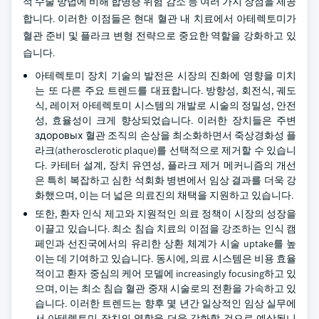
적 수술 방법에 비해 합병증 위험 감소 등 여러 가지 장점을 제공
합니다. 이러한 이점들은 현대 혈관 내 치료에서 아테렉토미가
혈관 준비 및 플라크 변형 전략으로 중요한 역할을 강화하고 있
습니다.
아테렉토미 장치 기술의 발전은 시장의 진화에 영향을 미치
는 또 다른 주요 트렌드를 대표합니다. 방향성, 회전식, 궤도
식, 레이저 아테렉토미 시스템의 개발로 시술의 정밀성, 안전
성, 효율성이 크게 향상되었습니다. 이러한 장치들은 주변
здоровых 혈관 조직의 손상을 최소화하면서 죽상경화성 플
라크(atherosclerotic plaque)를 선택적으로 제거할 수 있습니
다. 카테터 설계, 장치 유연성, 플라크 제거 메커니즘의 개선
은 특히 복잡하고 심한 석회화 병변에서 임상 결과를 더욱 강
화했으며, 이는 더 넓은 의료진의 채택을 지원하고 있습니다.
또한, 환자 인식 제고와 지원적인 의료 정책이 시장의 성장을
이끌고 있습니다. 최소 침습 치료의 이점을 강조하는 인식 캠
페인과 선진국에서의 유리한 상환 체계가 시술 uptake를 높
이는 데 기여하고 있습니다. 동시에, 의료 시스템은 비용 효율
적이고 환자 중심의 케어 모델에 increasingly focusing하고 있
으며, 이는 최소 침습 혈관 중재 시술로의 전환을 가속하고 있
습니다. 이러한 트렌드는 향후 몇 년간 일상적인 임상 실무에
서 아테렉토미 장치의 역할을 더욱 강화할 것으로 예상됩니