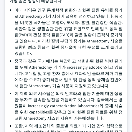
가장 높은 성장이 예상됩니다.
아태 지역은 인구 통계학적 변화와 심혈관 질환 유병률 증가
로 Atherectomy 기기 시장이 급속히 성장하고 있습니다. 중국
을 비롯한 국가들은 고령화, 도시화, 흡연, 불건강한 식습관,
비만과 같은 생활습관 관련 위험 요인으로 인해 말초 동맥 질
환(PAD)과 관상 동맥 질환(CAD)과 같은 질환이 급격히 증가하
고 있습니다. 이러한 질병 부담의 증가는 Atherectomy 시술을
포함한 최소 침습적 혈관 중재술에 대한 수요를 크게 늘리고
있습니다.
중국과 같은 국가에서는 복잡하고 석회화된 혈관 병변 관리
를 위해 Atherectomy 기기가 increasingly adoption되고 있습
니다. 고위험 및 고령 환자 층에서 효과적인 플라크 제거 기술
에 대한 수요가 증가하면서 말초 및 관상 동맥 중재술 전반에
서 첨단 Atherectomy 기술 사용이 지원되고 있습니다.
이 지역 의료 시스템은 의료 인프라와 첨단 기술에 대한 상당
한 투자로 급속한 발전을 거듭하고 있습니다. 중국에서는 병
원들이 increasingly catheterization laboratories와 중재 시술
을 위한 capabilities를 갖추고 있어 혈관 질환 치료를 위한 정
교한 Atherectomy 시스템 사용이 가능해졌습니다.
또한, 지역 제조업체와 글로벌 의료기기 기업 간의 협력으로