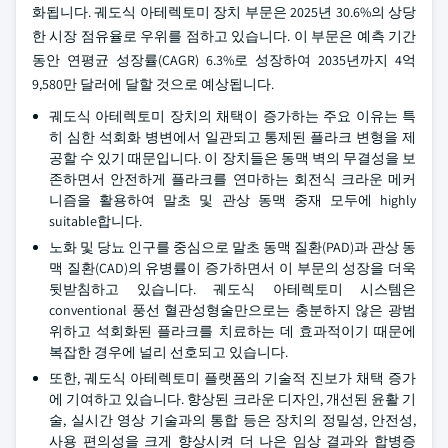
화됩니다. 궤도식 아테렉토미 장치 부문은 2025년 30.6%의 상당
한 시장 점유율로 우위를 점하고 있습니다. 이 부문은 예측 기간
동안 연평균 성장률(CAGR) 6.3%로 성장하여 2035년까지 4억
9,580만 달러에 달할 것으로 예상됩니다.
궤도식 아테렉토미 장치의 채택이 증가하는 주요 이유는 특
히 심한 석회화 병변에서 일관되고 통제된 플라크 변형을 제
공할 수 있기 때문입니다. 이 장치들은 동맥 벽의 무결성을 보
존하면서 안전하게 플라크를 연마하는 회전식 크라운 메커
니즘을 활용하여 말초 및 관상 동맥 중재 모두에 highly
suitable합니다.
노화 및 당뇨 인구를 중심으로 말초 동맥 질환(PAD)과 관상 동
맥 질환(CAD)의 유병률이 증가하면서 이 부문의 성장을 더욱
뒷받침하고 있습니다. 궤도식 아테렉토미 시스템은
conventional 풍선 혈관성형술만으로는 충분하지 않은 광범
위하고 석회화된 플라크를 치료하는 데 효과적이기 때문에
복잡한 경우에 널리 선호되고 있습니다.
또한, 궤도식 아테렉토미 플랫폼의 기술적 진보가 채택 증가
에 기여하고 있습니다. 향상된 크라운 디자인, 개선된 윤활 기
술, 실시간 영상 기술과의 통합 등은 장치의 정밀성, 안전성,
사용 편의성을 크게 향상시켜 더 나은 임상 결과와 합병증