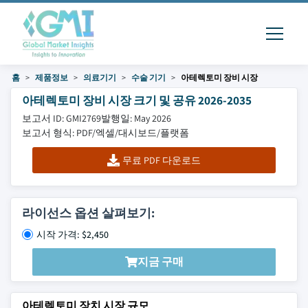
홈
제품정보
의료기기
수술 기기
아테렉토미 장비 시장
아테렉토미 장비 시장 크기 및 공유 2026-2035
보고서 ID: GMI2769
발행일: May 2026
보고서 형식: PDF/엑셀/대시보드/플랫폼
무료 PDF 다운로드
라이선스 옵션 살펴보기:
시작 가격: $2,450
지금 구매
아테렉토미 장치 시장 규모