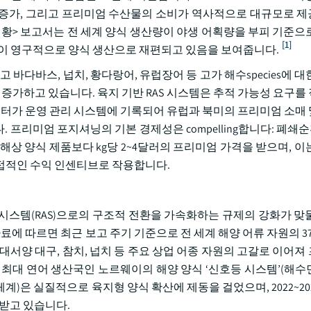
요구 증가, 그리고 프리미엄 수산물의 소비가 역사적으로 대규모로 
 현황> 보고서는 전 세계 양식 생산량이 야생 어획량을 부피 기준으
[1]
급이 영구적으로 양식 생산으로 재편되고 있음을 보여줍니다.
바다바스, 넙치, 황다랑어, 유럽장어 등 고가 해수species에 
 증가하고 있습니다. 육지 기반 RAS 시스템은 추적 가능성 요구를
 파라미터가 운영 관리 시스템에 기록되어 유럽과 북미의 프리미엄 소매
니다. 프리미엄 포지셔닝의 기본 경제성은 compelling합니다: 폐쇄순
해상 양식 제품보다 kg당 2~4달러의 프리미엄 가격을 받으며, 이
접적인 수익 인센티브로 작용합니다.
시스템(RAS)으로의 구조적 전환을 가속화하는 규제의 강화가 맞
자료에 따르면 최근 보고 주기 기준으로 전 세계 해양 어류 자원의 3
대서양 대구, 참치, 넙치 등 주요 상업 어종 자원의 고갈로 이어져
대 연어 생산국인 노르웨이의 해양 양식 ‘신호등 시스템’(해수면 L
계)은 실질적으로 육지형 양식 확산에 제동을 걸었으며, 2022~2
 받고 있습니다.