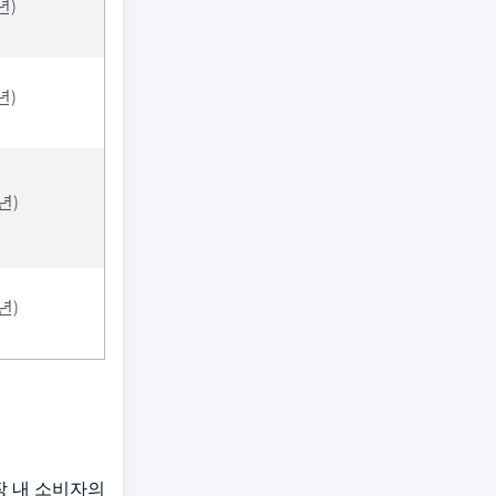
년)
년)
년)
년)
시장 내 소비자의