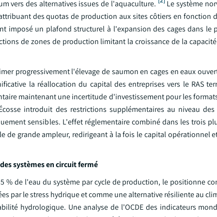
[2]
m vers des alternatives issues de l'aquaculture.
Le système nor
attribuant des quotas de production aux sites côtiers en fonction 
ent imposé un plafond structurel à l'expansion des cages dans le
tions de zones de production limitant la croissance de la capacité
imer progressivement l'élevage de saumon en cages en eaux ouvert
icative la réallocation du capital des entreprises vers le RAS ter
entaire maintenant une incertitude d'investissement pour les format
sse introduit des restrictions supplémentaires au niveau des 
uement sensibles. L'effet réglementaire combiné dans les trois pl
 de grande ampleur, redirigeant à la fois le capital opérationnel 
 des systèmes en circuit fermé
 95 % de l'eau du système par cycle de production, le positionne c
es par le stress hydrique et comme une alternative résiliente au cli
iabilité hydrologique. Une analyse de l'OCDE des indicateurs mond