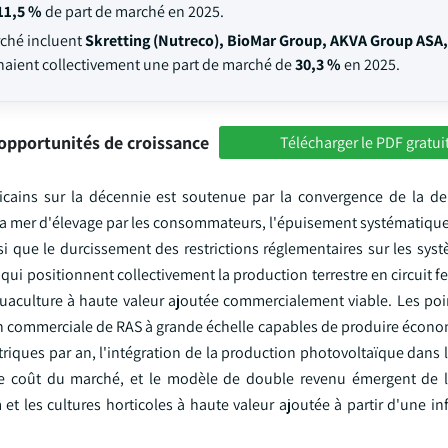
11,5 %
de part de marché en 2025.
rché incluent
Skretting (Nutreco), BioMar Group, AKVA Group ASA,
enaient collectivement une part de marché de
30,3 %
en 2025.
opportunités de croissance
Télécharger le PDF gratui
ricains sur la décennie est soutenue par la convergence de la 
 la mer d'élevage par les consommateurs, l'épuisement systématique
si que le durcissement des restrictions réglementaires sur les sys
 qui positionnent collectivement la production terrestre en circuit
uaculture à haute valeur ajoutée commercialement viable. Les poin
ion commerciale de RAS à grande échelle capables de produire éco
iques par an, l'intégration de la production photovoltaïque dans l
 de coût du marché, et le modèle de double revenu émergent de
les cultures horticoles à haute valeur ajoutée à partir d'une inf