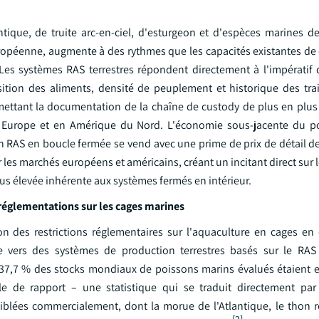
ue, de truite arc-en-ciel, d'esturgeon et d'espèces marines de
européenne, augmente à des rythmes que les capacités existantes de
s systèmes RAS terrestres répondent directement à l'impératif de
tion des aliments, densité de peuplement et historique des tra
mettant la documentation de la chaîne de custody de plus en plus 
en Europe et en Amérique du Nord. L'économie sous-jacente du p
 RAS en boucle fermée se vend avec une prime de prix de détail de
es marchés européens et américains, créant un incitant direct sur 
us élevée inhérente aux systèmes fermés en intérieur.
réglementations sur les cages marines
ion des restrictions réglementaires sur l'aquaculture en cages en
lle vers des systèmes de production terrestres basés sur le RAS 
7,7 % des stocks mondiaux de poissons marins évalués étaient e
le de rapport – une statistique qui se traduit directement par
iblées commercialement, dont la morue de l'Atlantique, le thon r