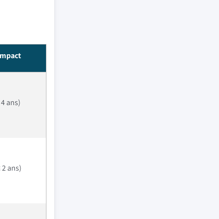
impact
 4 ans)
 2 ans)