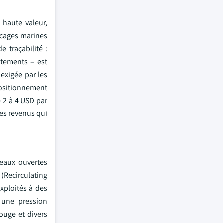
 haute valeur,
 cages marines
 traçabilité :
itements – est
exigée par les
ositionnement
 2 à 4 USD par
les revenus qui
 eaux ouvertes
(Recirculating
xploités à des
 une pression
ouge et divers