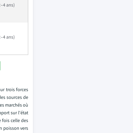
–4 ans)
–4 ans)
r trois forces
des sources de
des marchés où
port sur l'état
fois celle des
n poisson vers