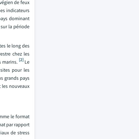
végien de feux
des indicateurs
 pays dominant
 sur la période
es le long des
restre chez les
[2]
s marins.
Le
sites pour les
us grands pays
et les nouveaux
omme le format
mat par rapport
iaux de stress