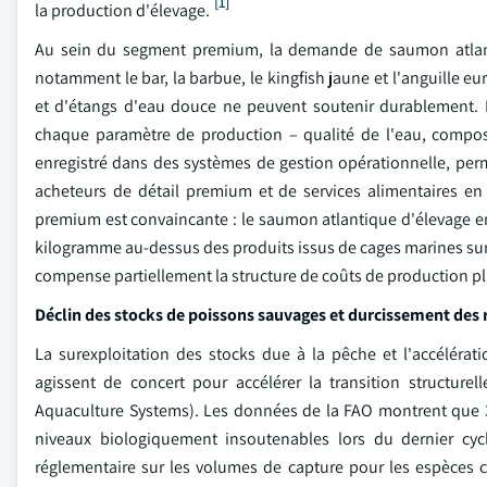
[1]
la production d'élevage.
Au sein du segment premium, la demande de saumon atlantiq
notamment le bar, la barbue, le kingfish jaune et l'anguille 
et d'étangs d'eau douce ne peuvent soutenir durablement. Le
chaque paramètre de production – qualité de l'eau, composi
enregistré dans des systèmes de gestion opérationnelle, per
acheteurs de détail premium et de services alimentaires 
premium est convaincante : le saumon atlantique d'élevage en
kilogramme au-dessus des produits issus de cages marines sur l
compense partiellement la structure de coûts de production pl
Déclin des stocks de poissons sauvages et durcissement des 
La surexploitation des stocks due à la pêche et l'accélérat
agissent de concert pour accélérer la transition structure
Aquaculture Systems). Les données de la FAO montrent que 3
niveaux biologiquement insoutenables lors du dernier cyc
réglementaire sur les volumes de capture pour les espèces c