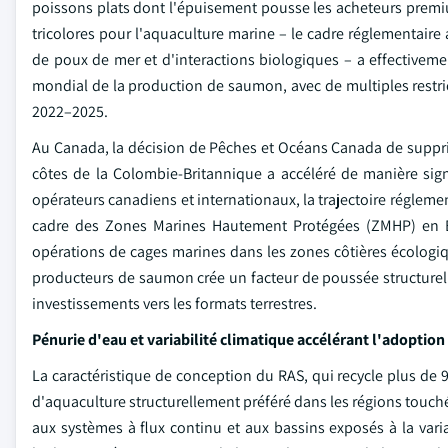
poissons plats dont l'épuisement pousse les acheteurs premiu
tricolores pour l'aquaculture marine – le cadre réglementaire 
de poux de mer et d'interactions biologiques – a effectivem
mondial de la production de saumon, avec de multiples restric
2022–2025.
Au Canada, la décision de Pêches et Océans Canada de suppr
côtes de la Colombie-Britannique a accéléré de manière signif
opérateurs canadiens et internationaux, la trajectoire réglem
cadre des Zones Marines Hautement Protégées (ZMHP) en Éco
opérations de cages marines dans les zones côtières écologiq
producteurs de saumon crée un facteur de poussée structurelle
investissements vers les formats terrestres.
Pénurie d'eau et variabilité climatique accélérant l'adoption
La caractéristique de conception du RAS, qui recycle plus de
d'aquaculture structurellement préféré dans les régions touché
aux systèmes à flux continu et aux bassins exposés à la var