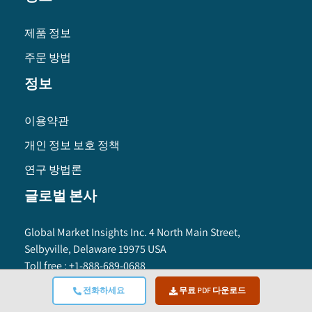
제품 정보
주문 방법
정보
이용약관
개인 정보 보호 정책
연구 방법론
글로벌 본사
Global Market Insights Inc. 4 North Main Street,
Selbyville, Delaware 19975 USA
Toll free :
+1-888-689-0688
USA :
+1-302-846-7766
전화하세요
무료 PDF 다운로드
APAC :
+65-3129-7718