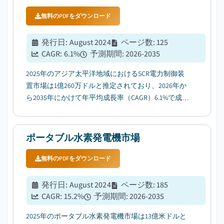
無料のPDFをダウンロード
発行日
:
August 2024
ページ数
:
125
CAGR:
6.1
%
予測期間
:
2026-2035
2025年のアジア太平洋地域におけるSCR電力制御装
置市場は1億260万ドルと推定されており、2026年か
ら2035年にかけて年平均成長率（CAGR）6.1%で成長
すると見込まれている。その要因として、デジタル
化技術への需要の高まりが挙げられる。...
ポータブル水素発電機市場
無料のPDFをダウンロード
発行日
:
August 2024
ページ数
:
185
CAGR:
15.2
%
予測期間
:
2026-2035
2025年のポータブル水素発電機市場は13億米ドルと