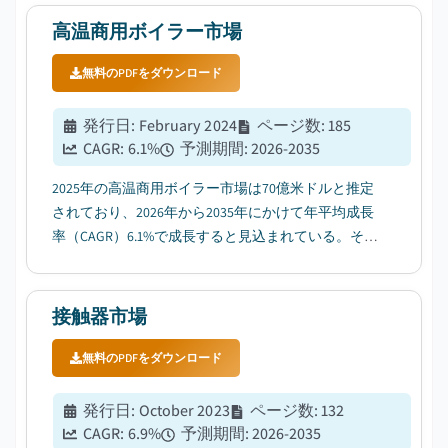
高温商用ボイラー市場
無料のPDFをダウンロード
発行日
:
February 2024
ページ数
:
185
CAGR:
6.1
%
予測期間
:
2026-2035
2025年の高温商用ボイラー市場は70億米ドルと推定
されており、2026年から2035年にかけて年平均成長
率（CAGR）6.1%で成長すると見込まれている。その
要因として、商業ビルにおける空間暖房需要の増加
が挙げられる。...
接触器市場
無料のPDFをダウンロード
発行日
:
October 2023
ページ数
:
132
CAGR:
6.9
%
予測期間
:
2026-2035