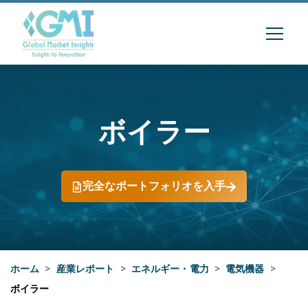
ボイラー
完全なポートフォリオを入手
ホーム
>
産業レポート
>
エネルギー・電力
>
電気機器
>
ボイラー