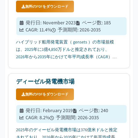
無料のPDFをダウンロード
発行日
:
November 2023
ページ数
:
185
CAGR:
11.4
%
予測期間
:
2026-2035
ハイブリッド船用発電装置（ gensets ）の市場規模
は、2025年に1億4,850万ドルと推定されており、
2026年から2035年にかけて年平均成長率（CAGR）
11.4%で拡大すると見込まれている。その主な要因
は、海上貿易の着実な拡大にある。...
ディーゼル発電機市場
無料のPDFをダウンロード
発行日
:
February 2019
ページ数
:
240
CAGR:
8.2
%
予測期間
:
2026-2035
2025年のディーゼル発電機市場は376億米ドルと推定
されており、2026年から2035年にかけて年平均成長