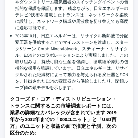
やダウンストリーム磁気機器のスイッチングイベントの包
括的な保護を保証します。 残念ながら、日立エネルギーの
テレビP技術を搭載したトランスは、ネットワークを柔軟
に設計し、ネットワーク構成や周波数を切り替えても高度
に適応可能です。
2023年10月、日立エネルギーは、リサイクル断熱液で分配
変圧器を供給することでマイルストーンを達成し、スター
ク&ソーン GmbH Mineralölwerk、スティーナ・リサイク
ル、E.ONとのコラボレーションにより実現しました。 この
取り組みは、持続可能な生産を強調し、循環経済原則の包
括的な採用を強調しています。 日立エネルギーは、リサイ
クルされた絶縁材によって動力を与えられる変圧器とE.ON
を、排出されたE.ONの変圧器から供給しましたり、閉鎖ル
ープ値の鎖モデルを示します。
クローズド・コア・ディストリビューション・
トランスに関するこの市場調査レポートには、
業界の詳細なカバレッジが含まれています 2019
年から2032年までの「000ユニット」と「USD百
万」のユニットと収益の面で推定と予測、次の
区分のため: