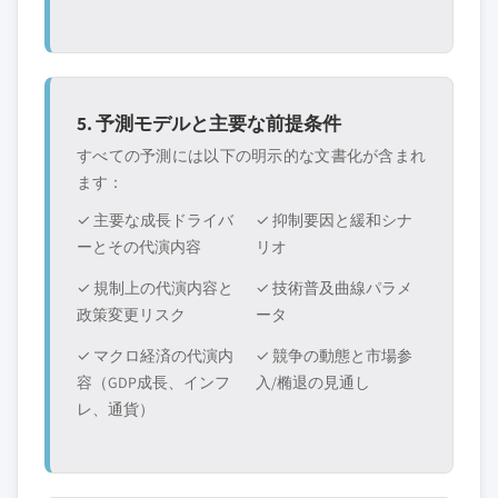
5. 予測モデルと主要な前提条件
すべての予測には以下の明示的な文書化が含まれ
ます：
✓ 主要な成長ドライバ
✓ 抑制要因と緩和シナ
ーとその代演内容
リオ
✓ 規制上の代演内容と
✓ 技術普及曲線パラメ
政策変更リスク
ータ
✓ マクロ経済の代演内
✓ 競争の動態と市場参
容（GDP成長、インフ
入/椭退の見通し
レ、通貨）