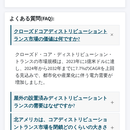
10.2.1 米国
11.1 ABBの
10.2.2 カナダ
11.2 難燃重電気株式会社(BHEL)
よくある質問(FAQ):
10.2.3 メキシコ
11.3 セルム S.r.l.
10.3 ヨーロッパ
クローズドコアディストリビューショント
11.4 CG の力及び産業解決株式会社。
10.3.1 ドイツ
ランス市場の価値は何ですか?
11.5 株式会社イートン
10.3.2 フランス
11.6 Elsewedy電気
クローズド・コア・ディストリビューション・
10.3.3 ロシア
11.7 EMCOの お問い合わせ
トランスの市場規模は、2023年に1億米ドルに達
10.3.4 イギリス
11.8 エルムコ
し、2024年から2032年までに7.7%のCAGRを上回
10.3.5の イタリア
11.9 一般電気
る見込みで、都市化や産業化に伴う電力需要が
10.3.6 スペイン
11.10 日立エネルギー株式会社
増加しました。
10.3.7マイル オランダ
11.11 HYOSUNG HEAVY 工業株式会社
10.4の アジアパシフィック
11.12 IMEFYグループ
屋外の設置済みディストリビューショント
10.4.1 の 中国語(簡体)
11.13 三菱電機株式会社
ランスの需要はなぜですか?
10.4.2 日本
11.14 オーマザバル
北アメリカは、コアディストリビューショ
10.4.3 韓国
11.15 シュナイダー電気
ントランス市場を閉鎖どのくらいの大きさ
10.4.4 インド
11.16 シーメンス