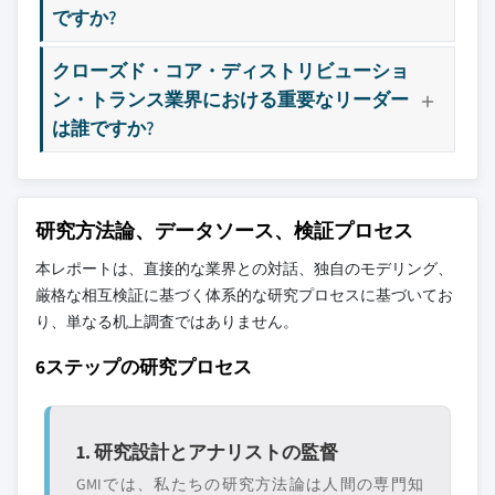
ですか?
10.4.5 オーストラリア
11.17 東芝エネルギーシステム&ソリューション 会社案
内
10.5 中東・アフリカ
クローズド・コア・ディストリビューショ
11.18 火山
10.5.1 サウジアラビア
ン・トランス業界における重要なリーダー
10.5.2 UAE
は誰ですか?
10.5.3 カタール
10.5.4 エジプト
10.5.5 南アフリカ
研究方法論、データソース、検証プロセス
10.5.6 ナイジェリア
10.6 ラテンアメリカ
本レポートは、直接的な業界との対話、独自のモデリング、
厳格な相互検証に基づく体系的な研究プロセスに基づいてお
10.6.1 ブラジル
り、単なる机上調査ではありません。
10.6.2 の ペルー
10.6.3 アルゼンチン
6ステップの研究プロセス
1. 研究設計とアナリストの監督
GMIでは、私たちの研究方法論は人間の専門知