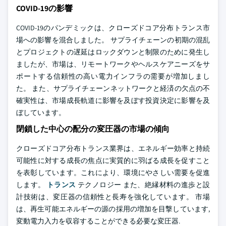
COVID-19の影響
COVID-19のパンデミックは、クローズドコア分布トランス市
場への影響を混合しました。 サプライチェーンの初期の混乱
とプロジェクトの遅延はロックダウンと制限のために発生し
ましたが、市場は、リモートワークやヘルスケアニーズをサ
ポートする信頼性の高い電力インフラの需要が増加しまし
た。 また、サプライチェーンネットワークと経済の欠点の不
確実性は、市場成長軌道に影響を及ぼす投資決定に影響を及
ぼしています。
閉鎖した中心の配分の変圧器の市場の傾向
クローズドコア分布トランス業界は、エネルギー効率と持続
可能性に対する成長の焦点に実質的に羽ばる成長を促すこと
を表彰しています。これにより、環境にやさしい需要を促進
します。
トランス
テクノロジー また、絶縁材料の進歩と設
計技術は、変圧器の信頼性と長寿を強化しています。 市場
は、再生可能エネルギーの源の採用の増加を目撃しています,
変動電力入力を収容することができる必要な変圧器.