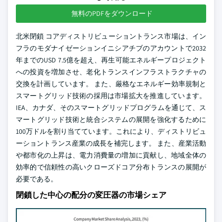
無料のPDFをダウンロード
北米閉鎖 コアディストリビューショントランス市場は、イン
フラのモダナイゼーションイニシアチブのアカウントで2032
年までのUSD 7.5億を超え、再生可能エネルギープロジェクト
への投資を増加させ、老化トランスインフラストラクチャの
交換を計画しています。 また、厳格なエネルギー効率規制と
スマートグリッド技術の採用は市場拡大を推進しています。
IEA、カナダ、そのスマートグリッドプログラムを通じて、ス
マートグリッド技術と統合システムの展開を強化するために
100万ドルを割り当てています。これにより、ディストリビュ
ーショントランス産業の成長を補完します。 また、産業活動
や都市化の上昇は、電力消費量の増加に貢献し、地域全体の
効率的で信頼性の高いクローズドコア分布トランスの展開が
必要である。
閉鎖した中心の配分の変圧器の市場シェア