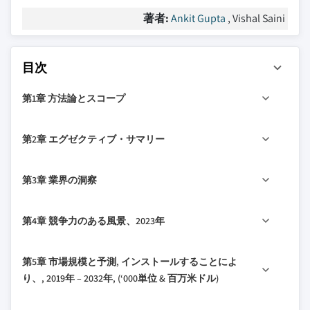
著者:
Ankit Gupta
, Vishal Saini
目次
第1章 方法論とスコープ
1.1 市場定義
第2章 エグゼクティブ・サマリー
1.2 ベース見積りと計算
1.3 予測計算
ツイート
2.1 業界 360
シンプシス, 2019年 – 2032年
第3章 業界の洞察
1.4 の データソース
1.4.1 第一次
3.1 産業生態系分析
第4章 競争力のある風景、2023年
1.4.2 二次
3.1.1 ベンダーマトリックス
1.4.2.1 リリース ペイド
3.2 規制風景
4.1 戦略的ダッシュボード
第5章 市場規模と予測, インストールすることによ
1.4.2.2 パブリック
3.3 産業影響力
4.2 イノベーションと持続可能性の風景
り、, 2019年 – 2032年, (‘000単位 & 百万米ドル)
3.3.1 成長の運転者
3.3.2の 業界の落とし穴と課題
5.1マイル 主なトレンド