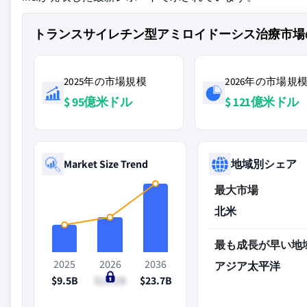
トランスサイレチン型アミロイドーシス治療市場
2025年の市場規模
2026年の市場規
$ 95億米ドル
$ 121億米ドル
Market Size Trend
地域別シェア
最大市場
北米
最も成長が早い地
2025
2026
2036
アジア太平洋
$9.5B
$12.1B
$23.7B