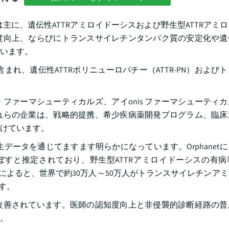
主に、遺伝性ATTRアミロイドーシスおよび野生型ATTRアミ
度向上、ならびにトランスサイレチンタンパク質の安定化や遺
います。
まれ、遺伝性ATTRポリニューロパチー（ATTR-PN）および
ファーマシューティカルズ、アイonis ファーマシューティ
れらの企業は、戦略的提携、希少疾病薬開発プログラム、臨床
けています。
データを通じてますます明らかになっています。Orphanet
及ぼすと推定されており、野生型ATTRアミロイドーシスの有
究によると、世界で約30万人～50万人がトランスサイレチンア
ます。
改善されています。医師の認知度向上と非侵襲的診断経路の普
。