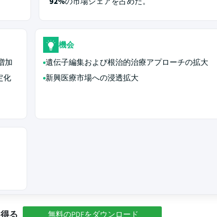
92%
の市場シェアを占めた。
機会
増加
遺伝子編集および根治的治療アプローチの拡大
定化
新興医療市場への浸透拡大
を得る
無料のPDFをダウンロード