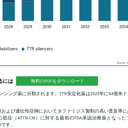
るには
無料のPDFをダウンロード
ンシング薬に分類されます。TTR安定化薬は2025年に64億米
野生型および遺伝性症例においてタファミジス製剤の高い普及率
心筋症（ATTR-CM）に対する最初のFDA承認治療薬となっ
ものです。