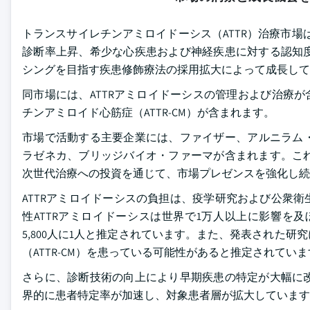
トランスサイレチンアミロイドーシス（ATTR）治療市場は
診断率上昇、希少な心疾患および神経疾患に対する認知
シングを目指す疾患修飾療法の採用拡大によって成長して
同市場には、ATTRアミロイドーシスの管理および治療が含
チンアミロイド心筋症（ATTR-CM）が含まれます。
市場で活動する主要企業には、ファイザー、アルニラム・
ラゼネカ、ブリッジバイオ・ファーマが含まれます。こ
次世代治療への投資を通じて、市場プレゼンスを強化し続
ATTRアミロイドーシスの負担は、疫学研究および公衆衛生
性ATTRアミロイドーシスは世界で1万人以上に影響を
5,800人に1人と推定されています。また、発表された研
（ATTR-CM）を患っている可能性があると推定されてい
さらに、診断技術の向上により早期疾患の特定が大幅に
界的に患者特定率が加速し、対象患者層が拡大しています