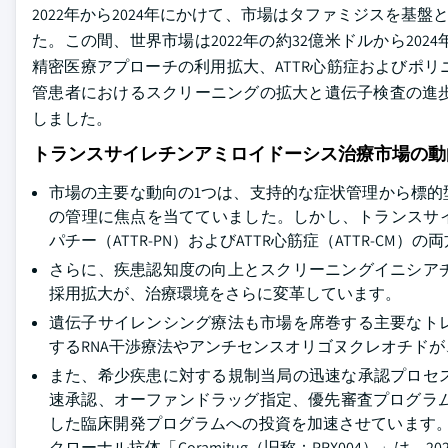
2022年から2024年にかけて、市場はタファミジスを基
た。この間、世界市場は2022年の約32億米ドルから20
精密医療アプローチの利用拡大、ATTR心筋症およびポ
管患者におけるスクリーニングの拡大と遺伝子検査の進
しました。
トランスサイレチンアミロイドーシス治療市場の動
市場の主要な動向の1つは、支持的な症状管理から標
の管理に焦点を当てていました。しかし、トランスサイ
パチー（ATTR-PN）およびATTR心筋症（ATTR-
さらに、疾患認知度の向上とスクリーニングイニシア
採用拡大が、治療環境をさらに変革しています。
遺伝子サイレンシング療法も市場を席巻する主要なト
するRNA干渉療法やアンチセンスオリゴヌクレオチド
また、希少疾患に対する規制当局の迅速な承認プロセ
速承認、オーファンドラッグ指定、優先審査プログラム
した臨床開発プログラムへの投資を加速させています。例えば、
クローナル抗体「Coramitug（旧称：PRX004）」は、