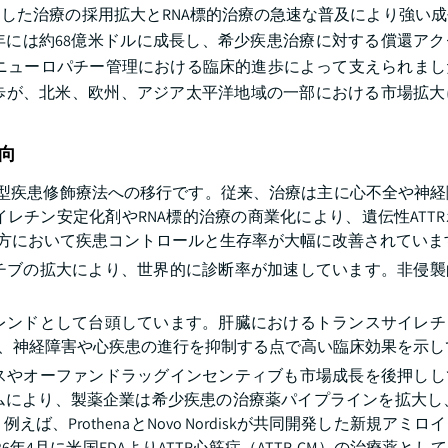
盤とした治療の採用拡大とRNA標的治療の急速な普及により強い
24年には約68億米ドルに成長し、希少疾患治療に対する償還ア
リニューロパチー管理における臨床的進歩によって支えられま
歩が、北米、欧州、アジア太平洋地域の一部における市場拡大
向
的型疾患修飾療法への移行です。従来、治療は主に心不全や神経
レチン安定化剤やRNA標的治療の商業化により、遺伝性ATT
CM）の両方において疾患コントロールと生存率が大幅に改善されてい
チブの拡大により、世界的に診断率が加速しています。非侵襲
レンドとして台頭しています。肝臓におけるトランスサイレチ
が、神経障害や心疾患の進行を抑制する点で高い臨床効果を示し
スやオーファンドラッグインセンティブも市場成長を後押しし
により、製薬企業は希少疾患の治療薬パイプラインを拡大し、
ProthenaとNovo Nordiskが共同開発した新規アミロ
2026年4月に米国FDAよりATTR心筋症（ATTR-CM）の治療薬と