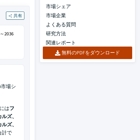
市場シェア
市場企業
共有
よくある質問
研究方法
～2036
関連レポート
無料のPDFをダウンロード
の市場シ
には
フ
カルズ、
カルズ、
合計で