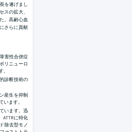
成長を遂げまし
クセスの拡大、
した。高齢心血
にさらに貢献
障害性合併症
Rポリニューロ
ます。
的診断技術の
ン産生を抑制
ています。
ています。迅
ATTRに特化
イド除去型モノ
してファストトラ