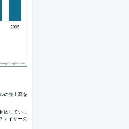
ドルの売上高を
に起因していま
たファイザーの