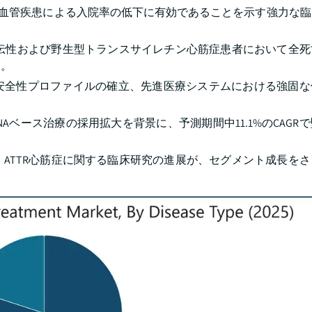
心血管疾患による入院率の低下に有効であることを示す強力な
が遺伝性および野生型トランスサイレチン心筋症患者において全
た。
安全性プロファイルの確立、先進医療システムにおける強固な
Aベース治療の採用拡大を背景に、予測期間中11.1%のCAGR
ATTR心筋症に関する臨床研究の進展が、セグメント成長を