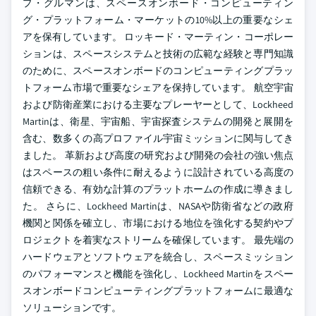
プ・グルマンは、スペースオンボード・コンピューティン
グ・プラットフォーム・マーケットの10%以上の重要なシェ
アを保有しています。 ロッキード・マーティン・コーポレー
ションは、スペースシステムと技術の広範な経験と専門知識
のために、スペースオンボードのコンピューティングプラッ
トフォーム市場で重要なシェアを保持しています。 航空宇宙
および防衛産業における主要なプレーヤーとして、Lockheed
Martinは、衛星、宇宙船、宇宙探査システムの開発と展開を
含む、数多くの高プロファイル宇宙ミッションに関与してき
ました。 革新および高度の研究および開発の会社の強い焦点
はスペースの粗い条件に耐えるように設計されている高度の
信頼できる、有効な計算のプラットホームの作成に導きまし
た。 さらに、Lockheed Martinは、NASAや防衛省などの政府
機関と関係を確立し、市場における地位を強化する契約やプ
ロジェクトを着実なストリームを確保しています。 最先端の
ハードウェアとソフトウェアを統合し、スペースミッション
のパフォーマンスと機能を強化し、Lockheed Martinをスペー
スオンボードコンピューティングプラットフォームに最適な
ソリューションです。