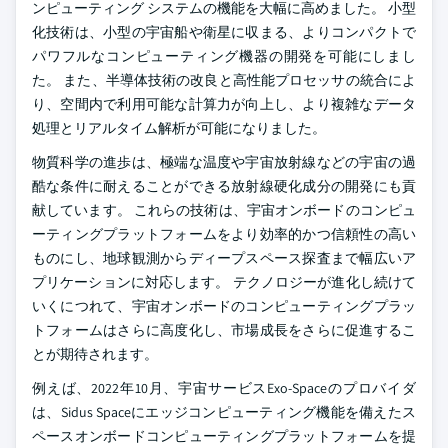
ンピューティング システムの機能を大幅に高めました。 小型
化技術は、小型の宇宙船や衛星に収まる、よりコンパクトで
パワフルなコンピューティング機器の開発を可能にしまし
た。 また、半導体技術の改良と高性能プロセッサの統合によ
り、空間内で利用可能な計算力が向上し、より複雑なデータ
処理とリアルタイム解析が可能になりました。
物質科学の進歩は、極端な温度や宇宙放射線などの宇宙の過
酷な条件に耐えることができる放射線硬化成分の開発にも貢
献しています。 これらの技術は、宇宙オンボードのコンピュ
ーティングプラットフォームをより効率的かつ信頼性の高い
ものにし、地球観測からディープスペース探査まで幅広いア
プリケーションに対応します。 テクノロジーが進化し続けて
いくにつれて、宇宙オンボードのコンピューティングプラッ
トフォームはさらに高度化し、市場成長をさらに促進するこ
とが期待されます。
例えば、2022年10月、宇宙サービスExo-Spaceのプロバイダ
は、Sidus Spaceにエッジコンピューティング機能を備えたス
ペースオンボードコンピューティングプラットフォームを提