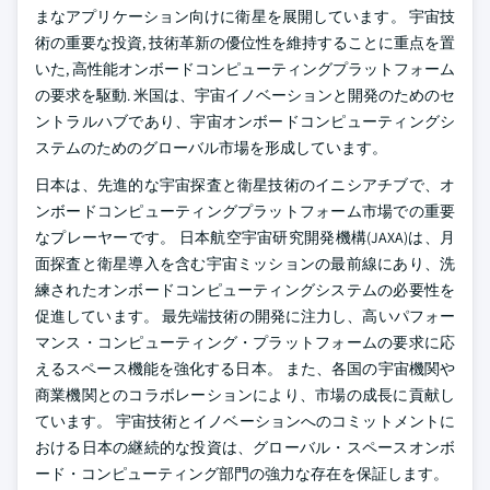
まなアプリケーション向けに衛星を展開しています。 宇宙技
術の重要な投資, 技術革新の優位性を維持することに重点を置
いた, 高性能オンボードコンピューティングプラットフォーム
の要求を駆動. 米国は、宇宙イノベーションと開発のためのセ
ントラルハブであり、宇宙オンボードコンピューティングシ
ステムのためのグローバル市場を形成しています。
日本は、先進的な宇宙探査と衛星技術のイニシアチブで、オ
ンボードコンピューティングプラットフォーム市場での重要
なプレーヤーです。 日本航空宇宙研究開発機構(JAXA)は、月
面探査と衛星導入を含む宇宙ミッションの最前線にあり、洗
練されたオンボードコンピューティングシステムの必要性を
促進しています。 最先端技術の開発に注力し、高いパフォー
マンス・コンピューティング・プラットフォームの要求に応
えるスペース機能を強化する日本。 また、各国の宇宙機関や
商業機関とのコラボレーションにより、市場の成長に貢献し
ています。 宇宙技術とイノベーションへのコミットメントに
おける日本の継続的な投資は、グローバル・スペースオンボ
ード・コンピューティング部門の強力な存在を保証します。