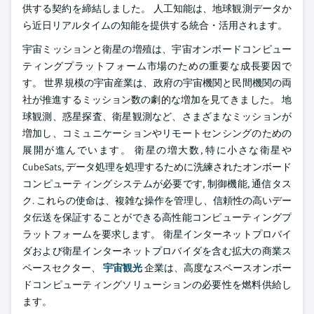
供する契約を締結しました。 人工知能は、地球観測データか
ら近日リアルタイムの知能を提供する統合・活用されます。
宇宙ミッションと衛星の増殖は、宇宙オンボードコンピュー
ティングプラットフォーム市場のための重要な成長要因で
す。 世界規模の宇宙産業は、政府の宇宙機関と民間機関の両
社が推進するミッション数の劇的な増加を見てきました。 地
球観測、惑星探査、衛星観測など、さまざまなミッションが
増加し、コミュニケーションやリモートセンシングのための
展開が進んでいます。 衛星の増大数, 特に小さな衛星や
CubeSats, データ処理を処理するために洗練されたオンボード
コンピューティングシステムが必要です, 制御機能, 通信タス
ク. これらの使命は、複雑な操作を管理し、信頼性の高いデー
タ伝送を保証することができる高性能コンピューティングプ
ラットフォームを要求します。 衛星インターネットプロバイ
ダおよび衛星インターネットプロバイダを含む拡大の商業ス
ペースセクター、
宇宙観光
企業は、高度なスペースオンボー
ドコンピューティングソリューションの必要性を燃料供給し
ます。