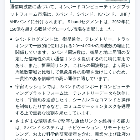
通信周波数に基づいて、オンボードコンピューティングプラ
ットフォーム市場は、Xバンド、Sバンド、Kバンド、UHF /
VHFバンドに分けられます。 S-bandセグメントは、2032年に
150億を超える収益でグローバル市場を支配しました。
Sバンドセグメントは、衛星通信、テレメトリー、トラッ
キングで一般的に使用される2.0〜4.0GHzの周波数の範囲に
関係しています。 Sバンド周波数は、衛星と地上局間の安
定した信頼性の高い通信リンクを提供するのに特に有用で
あり、また、恒星間リンク。 これらの周波数は、より高い
周波数帯域と比較して気象条件の影響を受けにくいため、
一貫性のある信頼性の高い通信に適しています。
宇宙ミッションでは、Sバンドのオンボードコンピューテ
ィングプラットフォームは、テレメトリーデータを送信し
たり、宇宙船を追跡したり、シームレスなコマンドと操作
を制御したりするなど、コミュニケーションタスクを処理
する上で重要な役割を果たしています。
さまざまな環境条件で堅牢な通信リンクを維持する能力
は、S バンド システムは、ナビゲーション、リモートセン
シング、および科学的研究衛星を含む、商業および政府の