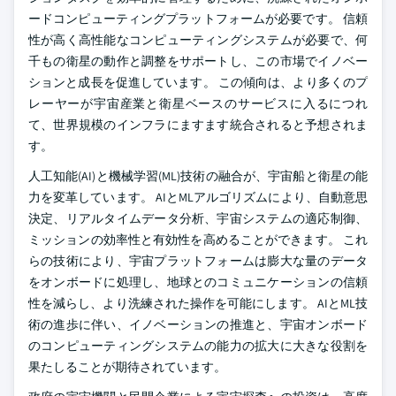
ードコンピューティングプラットフォームが必要です。 信頼
性が高く高性能なコンピューティングシステムが必要で、何
千もの衛星の動作と調整をサポートし、この市場でイノベー
ションと成長を促進しています。 この傾向は、より多くのプ
レーヤーが宇宙産業と衛星ベースのサービスに入るにつれ
て、世界規模のインフラにますます統合されると予想されま
す。
人工知能(AI)と機械学習(ML)技術の融合が、宇宙船と衛星の能
力を変革しています。 AIとMLアルゴリズムにより、自動意思
決定、リアルタイムデータ分析、宇宙システムの適応制御、
ミッションの効率性と有効性を高めることができます。 これ
らの技術により、宇宙プラットフォームは膨大な量のデータ
をオンボードに処理し、地球とのコミュニケーションの信頼
性を減らし、より洗練された操作を可能にします。 AIとML技
術の進歩に伴い、イノベーションの推進と、宇宙オンボード
のコンピューティングシステムの能力の拡大に大きな役割を
果たしることが期待されています。