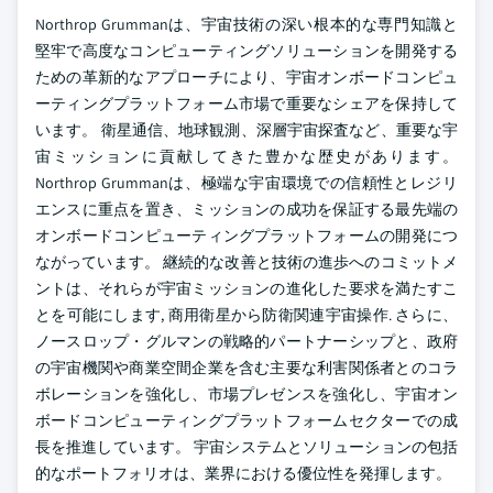
Northrop Grummanは、宇宙技術の深い根本的な専門知識と
堅牢で高度なコンピューティングソリューションを開発する
ための革新的なアプローチにより、宇宙オンボードコンピュ
ーティングプラットフォーム市場で重要なシェアを保持して
います。 衛星通信、地球観測、深層宇宙探査など、重要な宇
宙ミッションに貢献してきた豊かな歴史があります。
Northrop Grummanは、極端な宇宙環境での信頼性とレジリ
エンスに重点を置き、ミッションの成功を保証する最先端の
オンボードコンピューティングプラットフォームの開発につ
ながっています。 継続的な改善と技術の進歩へのコミットメ
ントは、それらが宇宙ミッションの進化した要求を満たすこ
とを可能にします, 商用衛星から防衛関連宇宙操作. さらに、
ノースロップ・グルマンの戦略的パートナーシップと、政府
の宇宙機関や商業空間企業を含む主要な利害関係者とのコラ
ボレーションを強化し、市場プレゼンスを強化し、宇宙オン
ボードコンピューティングプラットフォームセクターでの成
長を推進しています。 宇宙システムとソリューションの包括
的なポートフォリオは、業界における優位性を発揮します。