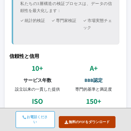
私たちの3層構造の検証プロセスは、データの信
頼性を最大化します：
✓ 統計的検証
✓ 専門家検証
✓ 市場実態チェ
ック
信頼性と信用
10+
A+
サービス年数
BBB認定
設立以来の一貫した提供
専門的基準と満足度
ISO
150+
認定品質
リサーチアナリスト
お電話くださ
ISO 9001-2015認証企業
い
無料のPDFをダウンロード
10以上の業界分野