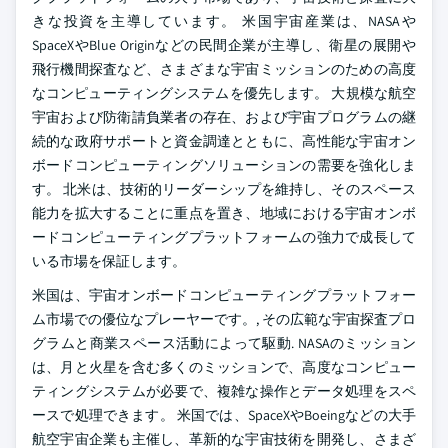
きな投資を主導しています。 米国宇宙産業は、NASAや
SpaceXやBlue Originなどの民間企業が主導し、衛星の展開や
飛行機間探査など、さまざまな宇宙ミッションのための高度
なコンピューティングシステムを優先します。 大規模な航空
宇宙および防衛請負業者の存在、および宇宙プログラムの継
続的な政府サポートと資金調達とともに、高性能な宇宙オン
ボードコンピューティングソリューションの需要を強化しま
す。 北米は、技術的リーダーシップを維持し、そのスペース
能力を拡大することに重点を置き、地域における宇宙オンボ
ードコンピューティングプラットフォームの強力で成長して
いる市場を保証します。
米国は、宇宙オンボードコンピューティングプラットフォー
ム市場での優位なプレーヤーです。, その広範な宇宙探査プロ
グラムと商業スペース活動によって駆動. NASAのミッション
は、月と火星を含む多くのミッションで、高度なコンピュー
ティングシステムが必要で、複雑な操作とデータ処理をスペ
ースで処理できます。 米国では、SpaceXやBoeingなどの大手
航空宇宙企業も主催し、革新的な宇宙技術を開発し、さまざ