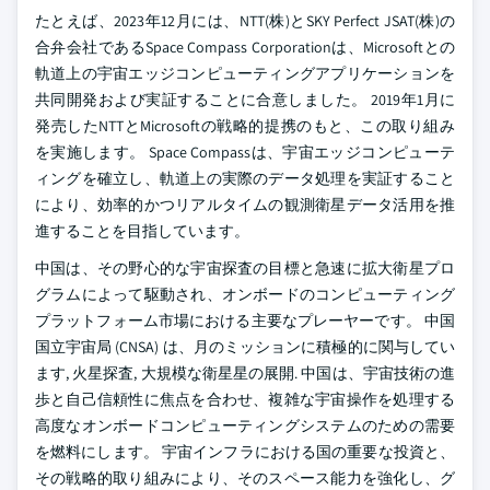
たとえば、2023年12月には、NTT(株)とSKY Perfect JSAT(株)の
合弁会社であるSpace Compass Corporationは、Microsoftとの
軌道上の宇宙エッジコンピューティングアプリケーションを
共同開発および実証することに合意しました。 2019年1月に
発売したNTTとMicrosoftの戦略的提携のもと、この取り組み
を実施します。 Space Compassは、宇宙エッジコンピューテ
ィングを確立し、軌道上の実際のデータ処理を実証すること
により、効率的かつリアルタイムの観測衛星データ活用を推
進することを目指しています。
中国は、その野心的な宇宙探査の目標と急速に拡大衛星プロ
グラムによって駆動され、オンボードのコンピューティング
プラットフォーム市場における主要なプレーヤーです。 中国
国立宇宙局 (CNSA) は、月のミッションに積極的に関与してい
ます, 火星探査, 大規模な衛星星の展開. 中国は、宇宙技術の進
歩と自己信頼性に焦点を合わせ、複雑な宇宙操作を処理する
高度なオンボードコンピューティングシステムのための需要
を燃料にします。 宇宙インフラにおける国の重要な投資と、
その戦略的取り組みにより、そのスペース能力を強化し、グ