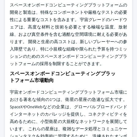
スペースオンボードコンピューティングプラットフォームの
開発と製造は、特殊なコンポーネントや厳格なテストの必要
性による重要なコストを含みます。 宇宙グレードのハードウ
ェアは、高度な材料と技術を必要とする極端な温度、放射
線、および真空条件を含む過酷な空間環境に耐える必要があ
ります。 開発と生産の高コストは、新しいプレーヤーへの参
入障壁であり、特に小規模な組織や限られた予算を持つミッ
ションのためのスペースオンボードコンピューティングプラ
ットフォームの採用を制限することができます。
スペースオンボードコンピューティングプラッ
トフォーム市場動向
宇宙オンボードコンピューティングプラットフォーム市場に
おける著名な傾向の1つは、衛星の星座の急速な拡大です。
SpaceXやOneWebなどの企業は、グローバルブロードバンド
インターネットのカバレッジを提供し、コネクティビティを
高めるために、小型衛星の大規模なネットワークを展開して
います。 これらの星座は、複雑なデータ処理とコミュニケー
ションタスクを効率的に管理するために、洗練されたオンボ