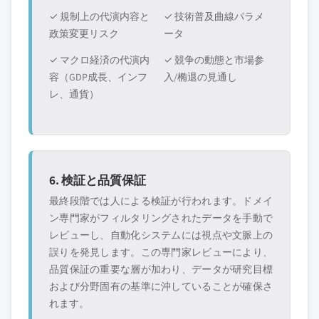
✓ 規制上の代演内容と
✓ 技術普及曲線パラメ
政策変更リスク
ータ
✓ マクロ経済の代演内
✓ 競争の動態と市場参
容（GDP成長、インフ
入/椭退の見通し
レ、通貨）
6. 検証と品質保証
最終段階では人による検証が行われます。ドメイ
ン専門家がフィルタリングされたデータを手動で
レビューし、自動化システムには視点や文脈上の
誤りを発見します。この専門家レビューにより、
品質保証の重要な層が加わり、データが研究目標
および分野固有の基準に沖していることが確保さ
れます。