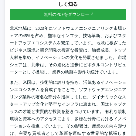
しく知る
無料のPDFをダウンロード
北米地域は、2023年にソフトウェアエンジニアリング市場シ
ェアの45%を占め、堅牢なインフラ、技術革新、およびスタ
ートアップエコシステムを繁栄しています。 地域に根ざした
ビジネス環境と研究開発の豊富な投資は、触媒成長、トップ
人材を集め、イノベーションの文化を発展させました。 市場
シェアは、北米は、その進化と進歩にピボタルコントリビュ
ーターとして機能し、業界の軌跡を形作り続けています。
また、米国は、技術的に誇りを持ち、活気あるイノベーショ
ンエコシステムを育成することで、ソフトウェアエンジニア
リング業界の著名な部分を指揮しました。 ダイナミックなス
タートアップ文化と堅牢なインフラに恵まれ、国はトップク
ラスの才能と実質的な投資を惹きつけています。 有利な規制
環境と資本へのアクセスにより、多様な分野におけるイノベ
ーションを推進しています。 その影響は、産業の方向を形づ
け、主要な貢献者として革新を運転する世界的な拡張しま