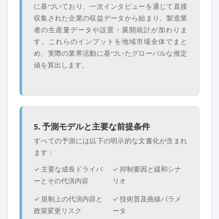
に基づいており、一次インタビューを通じて直接
収集された企業の収益データから始まり、製造業
者の生産量データや設置・展開統計が加わりま
す。これらのインプットを地域市場全体でまと
め、実際の業界活動に基づいたグローバルな推定
値を算出します。
5. 予測モデルと主要な前提条件
すべての予測には以下の明示的な文書化が含まれ
ます：
✓ 主要な成長ドライバ
✓ 抑制要因と緩和シナ
ーとその代演内容
リオ
✓ 規制上の代演内容と
✓ 技術普及曲線パラメ
政策変更リスク
ータ