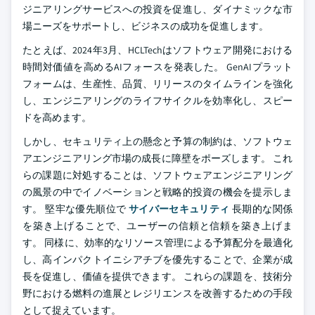
ジニアリングサービスへの投資を促進し、ダイナミックな市
場ニーズをサポートし、ビジネスの成功を促進します。
たとえば、2024年3月、HCLTechはソフトウェア開発における
時間対価値を高めるAIフォースを発表した。 GenAIプラット
フォームは、生産性、品質、リリースのタイムラインを強化
し、エンジニアリングのライフサイクルを効率化し、スピー
ドを高めます。
しかし、セキュリティ上の懸念と予算の制約は、ソフトウェ
アエンジニアリング市場の成長に障壁をポーズします。 これ
らの課題に対処することは、ソフトウェアエンジニアリング
の風景の中でイノベーションと戦略的投資の機会を提示しま
す。 堅牢な優先順位で
サイバーセキュリティ
長期的な関係
を築き上げることで、ユーザーの信頼と信頼を築き上げま
す。 同様に、効率的なリソース管理による予算配分を最適化
し、高インパクトイニシアチブを優先することで、企業が成
長を促進し、価値を提供できます。 これらの課題を、技術分
野における燃料の進展とレジリエンスを改善するための手段
として捉えています。