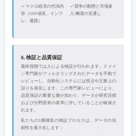
✓ マクロ経済の代演内
✓ 競争の動態と市場参
容（GDP成長、インフ
入/椭退の見通し
レ、通貨）
6. 検証と品質保証
最終段階では人による検証が行われます。ドメイ
ン専門家がフィルタリングされたデータを手動で
レビューし、自動化システムには視点や文脈上の
誤りを発見します。この専門家レビューにより、
品質保証の重要な層が加わり、データが研究目標
および分野固有の基準に沖していることが確保さ
れます。
私たちの3層構造の検証プロセスは、データの信
頼性を最大化します：