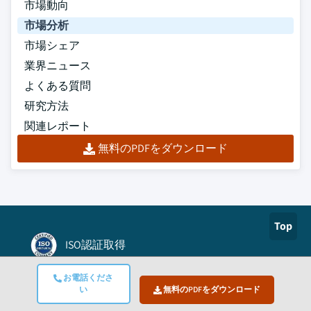
市場動向
市場分析
市場シェア
業界ニュース
よくある質問
研究方法
関連レポート
無料のPDFをダウンロード
Top
ISO認証取得
お電話くださ
Authorize.net
い
無料のPDFをダウンロード