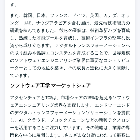
す。
また、韓国、日本、フランス、ドイツ、英国、カナダ、オラ
ンダ、UAE、サウジアラビアを含む国は、最先端技術能力の
研鑽を積んできました。 彼らの業績は、技術革新ハブを育成
し、熟練した才能プールを育成し、技術インフラの堅牢な投
資から成り立ちます。 デジタルトランスフォーメーションへ
の取り組みや協調エコシステムを育成することで、世界規模
のソフトウェアエンジニアリング業界に重要なコントリビュ
ーターとしての地位を築き、その成長と進化に大きく貢献し
ています。
ソフトウェア工学 マーケットシェア
アクセンチュアとTCSは、市場シェアの15%を超えるソフトウ
ェアエンジニアリング業界を支配します。 エンドツーエンド
のデジタルトランスフォーメーションソリューションを提供
し、AI、クラウド、ブロックチェーンなどの新興テクノロジ
ーを活用することに注力しています。 その戦略は、業界の専
門化を中心に展開します。, さまざまな分野にわたって顧客に