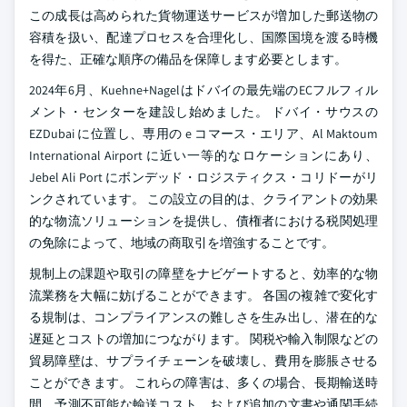
この成長は高められた貨物運送サービスが増加した郵送物の
容積を扱い、配達プロセスを合理化し、国際国境を渡る時機
を得た、正確な順序の備品を保障します必要とします。
2024年6月、Kuehne+Nagelはドバイの最先端のECフルフィル
メント・センターを建設し始めました。 ドバイ・サウスの
EZDubai に位置し、専用の e コマース・エリア、Al Maktoum
International Airport に近い一等的なロケーションにあり、
Jebel Ali Port にボンデッド・ロジスティクス・コリドーがリ
ンクされています。 この設立の目的は、クライアントの効果
的な物流ソリューションを提供し、債権者における税関処理
の免除によって、地域の商取引を増強することです。
規制上の課題や取引の障壁をナビゲートすると、効率的な物
流業務を大幅に妨げることができます。 各国の複雑で変化す
る規制は、コンプライアンスの難しさを生み出し、潜在的な
遅延とコストの増加につながります。 関税や輸入制限などの
貿易障壁は、サプライチェーンを破壊し、費用を膨脹させる
ことができます。 これらの障害は、多くの場合、長期輸送時
間、予測不可能な輸送コスト、および追加の文書や通関手続