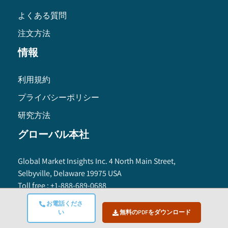
よくある質問
注文方法
情報
利用規約
プライバシーポリシー
研究方法
グローバル本社
Global Market Insights Inc. 4 North Main Street,
Selbyville, Delaware 19975 USA
Toll free :
+1-888-689-0688
USA :
+1-302-846-7766
お電話くださ
APAC :
+65-3129-7718
い
無料のPDFをダウンロード
Email:
sales@gminsights.com