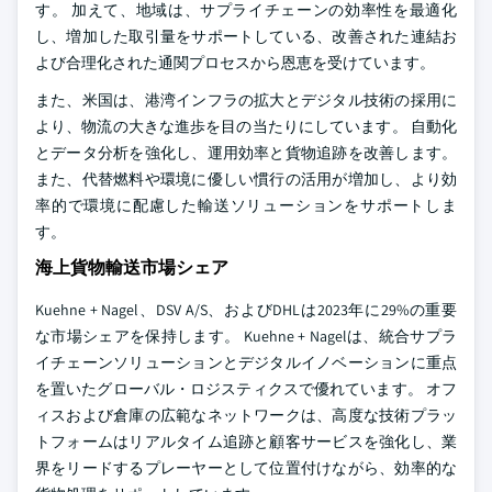
す。 加えて、地域は、サプライチェーンの効率性を最適化
し、増加した取引量をサポートしている、改善された連結お
よび合理化された通関プロセスから恩恵を受けています。
また、米国は、港湾インフラの拡大とデジタル技術の採用に
より、物流の大きな進歩を目の当たりにしています。 自動化
とデータ分析を強化し、運用効率と貨物追跡を改善します。
また、代替燃料や環境に優しい慣行の活用が増加し、より効
率的で環境に配慮した輸送ソリューションをサポートしま
す。
海上貨物輸送市場シェア
Kuehne + Nagel、DSV A/S、およびDHLは2023年に29%の重要
な市場シェアを保持します。 Kuehne + Nagelは、統合サプラ
イチェーンソリューションとデジタルイノベーションに重点
を置いたグローバル・ロジスティクスで優れています。 オフ
ィスおよび倉庫の広範なネットワークは、高度な技術プラッ
トフォームはリアルタイム追跡と顧客サービスを強化し、業
界をリードするプレーヤーとして位置付けながら、効率的な