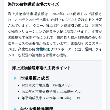
海洋の貨物運送市場のサイズ
海上貨物輸送市場規模は、2023年に75.4億米ドルで評価さ
れ、2024年と2032年の間に4%以上のCAGRを登録すると推定
されています。 グローバルな取引と商取引の拡大は、効率的
な物流ソリューションの需要を大幅に増加させます。 企業が
国際規模で稼働するにつれて、信頼性と費用対効果の高い配
送サービスの必要性が高まっています。 国際取引のこのサー
ジは、高度な必要
貨物転送
クロスボーダー配送、通関、タイ
ムリーな配送の複雑性を管理する機能。
海上貨物輸送市場の主要ポイント
市場規模と成長
2023年の市場規模：754億米ドル
2032年の市場規模予測：1,088億米ドル
年平均成長率（2024年～2032年）：4%
主な市場推進要因