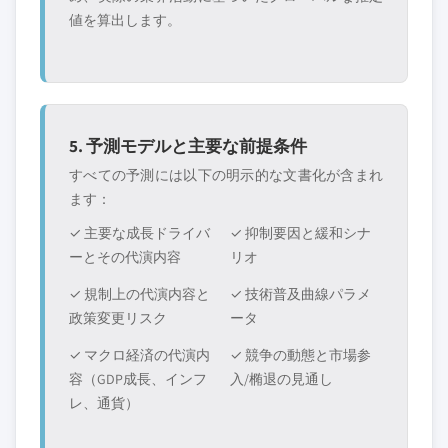
値を算出します。
5. 予測モデルと主要な前提条件
すべての予測には以下の明示的な文書化が含まれ
ます：
✓ 主要な成長ドライバ
✓ 抑制要因と緩和シナ
ーとその代演内容
リオ
✓ 規制上の代演内容と
✓ 技術普及曲線パラメ
政策変更リスク
ータ
✓ マクロ経済の代演内
✓ 競争の動態と市場参
容（GDP成長、インフ
入/椭退の見通し
レ、通貨）