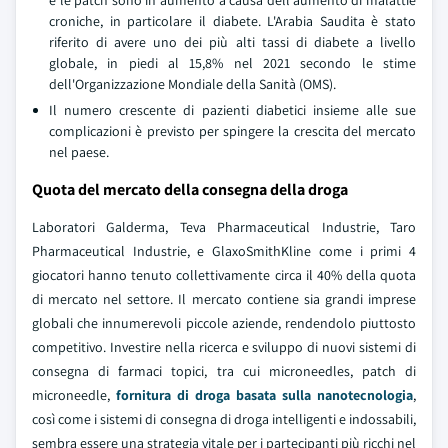
e le patch sono in aumento a causa dell'aumento di malattie
croniche, in particolare il diabete. L'Arabia Saudita è stato
riferito di avere uno dei più alti tassi di diabete a livello
globale, in piedi al 15,8% nel 2021 secondo le stime
dell'Organizzazione Mondiale della Sanità (OMS).
Il numero crescente di pazienti diabetici insieme alle sue
complicazioni è previsto per spingere la crescita del mercato
nel paese.
Quota del mercato della consegna della droga
Laboratori Galderma, Teva Pharmaceutical Industrie, Taro
Pharmaceutical Industrie, e GlaxoSmithKline come i primi 4
giocatori hanno tenuto collettivamente circa il 40% della quota
di mercato nel settore. Il mercato contiene sia grandi imprese
globali che innumerevoli piccole aziende, rendendolo piuttosto
competitivo. Investire nella ricerca e sviluppo di nuovi sistemi di
consegna di farmaci topici, tra cui microneedles, patch di
microneedle,
fornitura di droga basata sulla nanotecnologia
,
così come i sistemi di consegna di droga intelligenti e indossabili,
sembra essere una strategia vitale per i partecipanti più ricchi nel