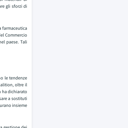
re gli sforzi di
a farmaceutica
o del Commercio
el paese. Tali
ono le tendenze
ition, oltre il
n ha dichiarato
are a sostituti
aturano insieme
la gestione dei