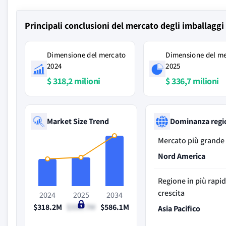
Principali conclusioni del mercato degli imballagg
Dimensione del mercato
Dimensione del m
2024
2025
$ 318,2 milioni
$ 336,7 milioni
Market Size Trend
Dominanza regi
Mercato più grande
Nord America
Regione in più rapi
crescita
2024
2025
2034
$318.2M
$336.7M
$586.1M
Asia Pacifico