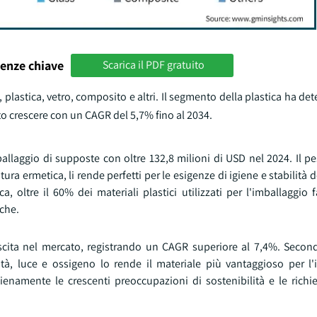
enze chiave
Scarica il PDF gratuito
, plastica, vetro, composito e altri. Il segmento della plastica ha de
to crescere con un CAGR del 5,7% fino al 2034.
allaggio di supposte con oltre 132,8 milioni di USD nel 2024. Il p
latura ermetica, li rende perfetti per le esigenze di igiene e stabilità 
, oltre il 60% dei materiali plastici utilizzati per l'imballaggio
iche.
rescita nel mercato, registrando un CAGR superiore al 7,4%. Seco
ità, luce e ossigeno lo rende il materiale più vantaggioso per l'
 pienamente le crescenti preoccupazioni di sostenibilità e le rich