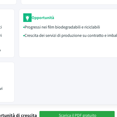
Opportunità
ci
Progressi nei film biodegradabili e riciclabili
ri
Crescita dei servizi di produzione su contratto e imba
o
vi
rtunità di crescita
Scarica il PDF gratuito