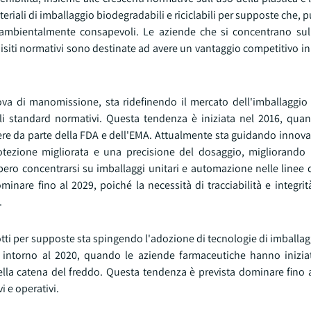
teriali di imballaggio biodegradabili e riciclabili per supposte che, 
 ambientalmente consapevoli. Le aziende che si concentrano sul
uisiti normativi sono destinate ad avere un vantaggio competitivo i
rova di manomissione, sta ridefinendo il mercato dell'imballaggio
li standard normativi. Questa tendenza è iniziata nel 2016, qua
re da parte della FDA e dell'EMA. Attualmente sta guidando innovaz
otezione migliorata e una precisione del dosaggio, migliorando l
ro concentrarsi su imballaggi unitari e automazione nelle linee d
minare fino al 2029, poiché la necessità di tracciabilità e integri
.
otti per supposte sta spingendo l'adozione di tecnologie di imballagg
 intorno al 2020, quando le aziende farmaceutiche hanno iniziat
della catena del freddo. Questa tendenza è prevista dominare fino 
i e operativi.