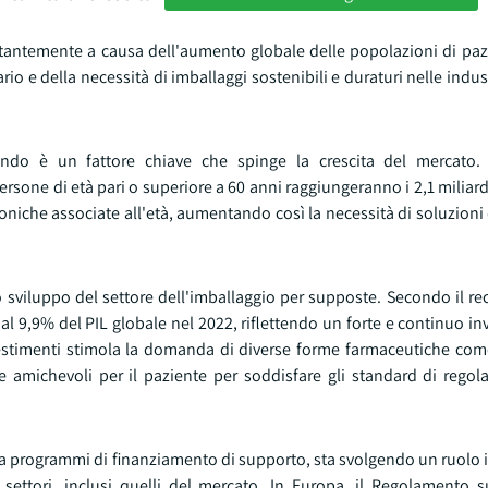
tantemente a causa dell'aumento globale delle popolazioni di pazi
rio e della necessità di imballaggi sostenibili e duraturi nelle indust
ndo è un fattore chiave che spinge la crescita del mercato. 
rsone di età pari o superiore a 60 anni raggiungeranno i 2,1 miliardi
iche associate all'età, aumentando così la necessità di soluzioni 
 lo sviluppo del settore dell'imballaggio per supposte. Secondo il r
 al 9,9% del PIL globale nel 2022, riflettendo un forte e continuo i
nvestimenti stimola la domanda di diverse forme farmaceutiche com
e e amichevoli per il paziente per soddisfare gli standard di rego
 a programmi di finanziamento di supporto, sta svolgendo un ruolo 
 settori, inclusi quelli del mercato. In Europa, il Regolamento su