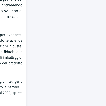
pur richiedendo
lo sviluppo di
n un mercato in
 per supposte,
ndo le aziende
ioni in blister
a fiducia e la
i imballaggio,
tà del prodotto
io intelligenti
o a cercare il
al 2032, spinta