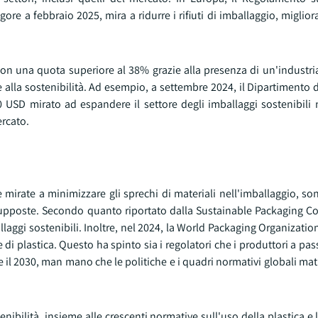
ore a febbraio 2025, mira a ridurre i rifiuti di imballaggio, migliora
on una quota superiore al 38% grazie alla presenza di un'industri
e alla sostenibilità. Ad esempio, a settembre 2024, il Dipartiment
 USD mirato ad espandere il settore degli imballaggi sostenibili n
ercato.
ive mirate a minimizzare gli sprechi di materiali nell'imballaggio, s
r supposte. Secondo quanto riportato dalla Sustainable Packaging Coal
aggi sostenibili. Inoltre, nel 2024, la World Packaging Organizatio
di plastica. Questo ha spinto sia i regolatori che i produttori a pass
28 e il 2030, man mano che le politiche e i quadri normativi globali m
ibilità, insieme alle crescenti normative sull'uso della plastica e 