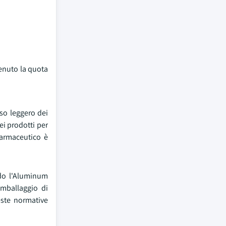
tenuto la quota
eso leggero dei
dei prodotti per
 farmaceutico è
ndo l'Aluminum
imballaggio di
ieste normative