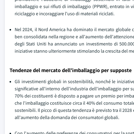
imballaggio e sui rifiuti di imballaggio (PPWR), entrato in vig
riciclaggio e incoraggiare l'uso di materiali riciclati.
Nel 2024, il Nord America ha dominato il mercato globale c
ben consolidata nella regione e all'aumento dell'attenzion
degli Stati Uniti ha annunciato un investimento di 500.000
iniziative stanno ulteriormente stimolando la crescita del m
Tendenze del mercato dell'imballaggio per supposte
Gli investimenti globali in sostenibilità, nonché le iniziat
significative all'interno dell'industria dell'imballaggio pe
70% dei costituenti è disposto a pagare un premio per imball
che l'imballaggio costituisce circa il 40% del consumo totale 
sostenibili. Il picco di questa tendenza è previsto tra il 20
all'aumento della domanda dei consumatori globali.
Con l'aumento delle preferenze dei consumatori per la sosten