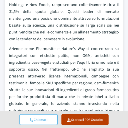
Holdings e Now Foods, rappresentano collettivamente circa il
31,5% della quota globale. Questi leader di mercato
mantengono una posizione dominante attraverso formulazioni
basate sulla scienza, una distribuzione su larga scala sia nei
punti vendita che nell'e-commerce e un allineamento strategico
con le tendenze del benessere in evoluzione.
Aziende come Pharmavite e Nature's Way si concentrano su
integratori con etichette pulite, non OGM, arricchiti con
ingredienti a base vegetale, studiati per l'equilibrio ormonale e il
supporto osseo. Nel frattempo, GNC ha ampliato la sua
presenza attraverso licenze internazionali, campagne con
testimonial famosi e SKU specifiche per regione. dsm-firmenich
sfrutta le sue innovazioni di ingredienti di grado farmaceutico
per fornire prodotti sia di marca che in private label a livello
globale. In generale, le aziende stanno investendo nella
nutrizione personalizzata, miscele incentrate sul microbioma e
nello sviluppo di prodotti guidati dall'IA per attrarre una
Chiamaci
Scarica Il PDF Gratuito
popolazione femminile che invecchia ma tecnologicamente