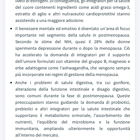
livelli di estrogeni. Di conseguenza, gli integratori per la salute
del cuore contenenti ingredienti come acidi grassi omega-3,
estratto di aglio e altri nutraceutici cardioprotettivi stanno
assistendo a una maggiore adozione.
Il benessere mentale ed emotivo è diventato un'area di focus
importante nel segmento della salute in postmenopausa.
Secondo le stime del NIH, quasi il 28% delle donne
sperimenta depressione durante o dopo la menopausa. Ciò
ha accelerato la domanda di integratori per il supporto
dell'umore formulati con vitamine del gruppo B, magnesio e
erbe adattogene come l'ashwagandha, che vengono sempre
più incorporate nei regimi di gestione della menopausa.
Anche i problemi di salute digestiva, tra cui gonfiore,
alterazione della funzione intestinale e disagio digestivo,
sono comuni durante la fase di postmenopausa. Queste
preoccupazioni stanno guidando la domanda di probiotici,
prebiotici e altri integratori per la salute intestinale che
supportano il metabolismo ormonale, l'assorbimento dei
nutrienti, l'equilibrio del microbioma e la funzione
immunitaria, ampliando ulteriormente le opportunità
all'interno del mercato.