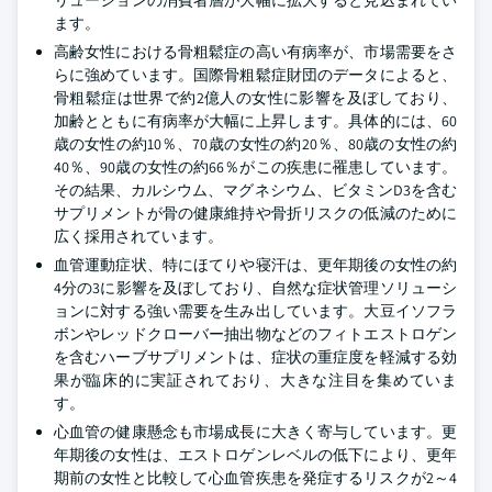
リューションの消費者層が大幅に拡大すると見込まれてい
ます。
高齢女性における骨粗鬆症の高い有病率が、市場需要をさ
らに強めています。国際骨粗鬆症財団のデータによると、
骨粗鬆症は世界で約2億人の女性に影響を及ぼしており、
加齢とともに有病率が大幅に上昇します。具体的には、60
歳の女性の約10％、70歳の女性の約20％、80歳の女性の約
40％、90歳の女性の約66％がこの疾患に罹患しています。
その結果、カルシウム、マグネシウム、ビタミンD3を含む
サプリメントが骨の健康維持や骨折リスクの低減のために
広く採用されています。
血管運動症状、特にほてりや寝汗は、更年期後の女性の約
4分の3に影響を及ぼしており、自然な症状管理ソリューシ
ョンに対する強い需要を生み出しています。大豆イソフラ
ボンやレッドクローバー抽出物などのフィトエストロゲン
を含むハーブサプリメントは、症状の重症度を軽減する効
果が臨床的に実証されており、大きな注目を集めていま
す。
心血管の健康懸念も市場成長に大きく寄与しています。更
年期後の女性は、エストロゲンレベルの低下により、更年
期前の女性と比較して心血管疾患を発症するリスクが2～4