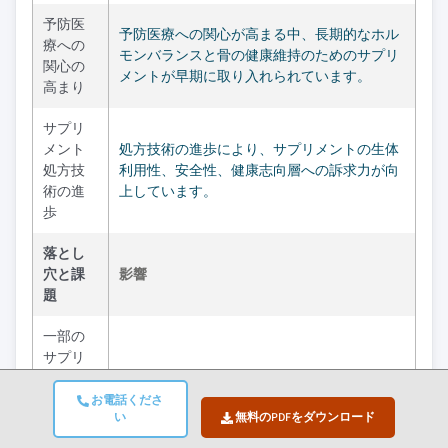
予防医
予防医療への関心が高まる中、長期的なホル
療への
モンバランスと骨の健康維持のためのサプリ
関心の
メントが早期に取り入れられています。
高まり
サプリ
メント
処方技術の進歩により、サプリメントの生体
処方技
利用性、安全性、健康志向層への訴求力が向
術の進
上しています。
歩
落とし
穴と課
影響
題
一部の
サプリ
メント
臨床的検証の不足により消費者の信頼が揺ら
におけ
ぎ、医療専門家による特定製品の推奨が制限
お電話くださ
い
無料のPDFをダウンロード
る臨床
される。
的検証