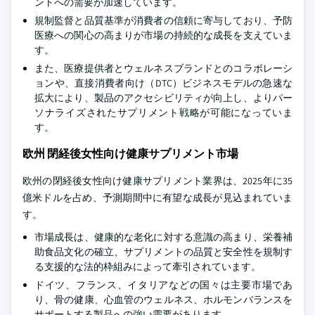
ントへの需要が加速しています。
規制監督と品質基準が消費者の信頼に寄与しており、予防
医療への関心の高まりが市場の持続的な成長を支えていま
す。
また、医療提供者とウェルネスブランドとのコラボレーシ
ョンや、直接消費者向け（DTC）ビジネスモデルの急速な
拡大により、製品のアクセシビリティが向上し、よりパー
ソナライズされたサプリメント戦略が可能になっていま
す。
欧州 閉経後女性向け健康サプリメント市場
欧州の閉経後女性向け健康サプリメント業界は、2025年に35
億米ドルを占め、予測期間中に有望な成長が見込まれていま
す。
市場成長は、健康的な老化に対する意識の高まり、栄養補
助食品文化の確立、サプリメントの品質と安全性を規制す
る支援的な法的枠組みによって牽引されています。
ドイツ、フランス、イタリアなどの国々は主要市場であ
り、骨の健康、心血管のウェルネス、ホルモンバランスを
サポートする製品への強い需要があります。