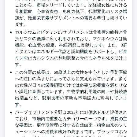
ことから、市場をリードしています。閉経後女性における
骨粗鬆症、心血管疾患、免疫力低下、代謝変化のリスク増
加が、微量栄養素サプリメントへの需要を牽引し続けてい
ます。
カルシウムとビタミンD3サプリメントは骨密度の維持と骨
折リスクの低減に広く利用されており、マグネシウムは筋
機能、心血管の健康、神経調節に貢献します。また、B群
ビタミンはエネルギー代謝と認知機能をサポートし、
ビタ
ミンK2
はカルシウムの利用調整と骨のミネラル化を助けま
す。
この分野の成長は、50歳以上の女性を中心とした予防医療
への注目の高まりによってさらに支えられています。多く
の女性が日々の栄養摂取だけでは必要な栄養素を満たせな
い課題に直面しています。生物学的利用能の向上や持続放
出製品など、製剤技術の革新も市場拡大に寄与していま
す。
ハーブサプリメント分野は2025年に37億米ドルと評価され
ており、市場内で重要なカテゴリーの一つです。成長の主
な要因は、更年期管理に対する自然由来・植物由来のソリ
ューションへの消費者嗜好の高まりです。ブラックコホシ