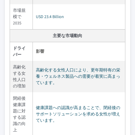
市場規
模で
USD 23.4 Billion
2035
主要な市場動向
ドライ
影響
バー
高齢化
高齢化する女性人口により、更年期特有の栄
する女
養・ウェルネス製品への需要が着実に高まっ
性人口
ています。
の増加
閉経後
健康課
健康課題への認識が高まることで、閉経後の
題に対
サポートソリューションを求める女性が増え
する認
ています。
識の向
上