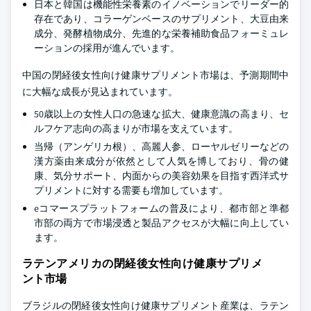
日本と韓国は機能性栄養素のイノベーションでリーダー的
存在であり、コラーゲンベースのサプリメント、大豆由来
成分、発酵植物成分、先進的な栄養補助食品フォーミュレ
ーションの採用が進んでいます。
中国の閉経後女性向け健康サプリメント市場は、予測期間中
に大幅な成長が見込まれています。
50歳以上の女性人口の急速な拡大、健康意識の高まり、セ
ルフケア志向の高まりが市場を支えています。
当帰（アンゲリカ根）、高麗人参、ローヤルゼリーなどの
漢方薬由来成分が依然として人気を博しており、骨の健
康、気分サポート、内面からの美容効果を目指す西洋式サ
プリメントに対する需要も増加しています。
eコマースプラットフォームの普及により、都市部と準都
市部の両方で市場浸透と製品アクセスが大幅に向上してい
ます。
ラテンアメリカの閉経後女性向け健康サプリメ
ント市場
ブラジルの閉経後女性向け健康サプリメント産業は、ラテン