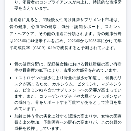
り、消費者のコンプライアンスが向上し、持続的な市場需
要を支えています。
用途別に見ると、閉経後女性向け健康サプリメント市場は、
骨の健康、心血管の健康、気分・認知サポート、スキンケ
ア・ヘアケア、その他の用途に分類されます。骨の健康分野
は2025年に44億米ドルを占め、2026年から2035年にかけて年
平均成長率（CAGR）6.1%で成長すると予測されています。
骨の健康分野は、閉経後女性における骨粗鬆症の高い有病
率や骨密度の低下により、市場の大部分を占めています。
エストロゲンの減少により骨量の減少が加速し、骨折のリ
スクが高まるため、カルシウム、ビタミンD、マグネシウ
ム、ビタミンK2を含むサプリメントへの需要が高まってい
ます。また、コラーゲンペプチドや大豆イソフラボンなど
の成分も、骨をサポートする可能性があるとして注目を集
めています。
加齢に伴う骨の劣化に対する認識の高まりや、女性の医療
費支出の増加、予防医療への関心の高まりが、この分野の
成長を後押ししています。