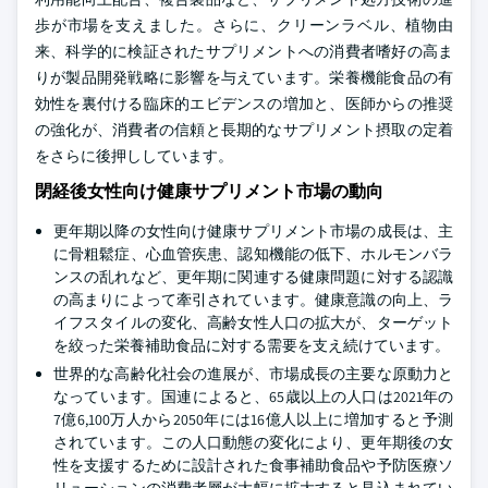
歩が市場を支えました。さらに、クリーンラベル、植物由
来、科学的に検証されたサプリメントへの消費者嗜好の高ま
りが製品開発戦略に影響を与えています。栄養機能食品の有
効性を裏付ける臨床的エビデンスの増加と、医師からの推奨
の強化が、消費者の信頼と長期的なサプリメント摂取の定着
をさらに後押ししています。
閉経後女性向け健康サプリメント市場の動向
更年期以降の女性向け健康サプリメント市場の成長は、主
に骨粗鬆症、心血管疾患、認知機能の低下、ホルモンバラ
ンスの乱れなど、更年期に関連する健康問題に対する認識
の高まりによって牽引されています。健康意識の向上、ラ
イフスタイルの変化、高齢女性人口の拡大が、ターゲット
を絞った栄養補助食品に対する需要を支え続けています。
世界的な高齢化社会の進展が、市場成長の主要な原動力と
なっています。国連によると、65歳以上の人口は2021年の
7億6,100万人から2050年には16億人以上に増加すると予測
されています。この人口動態の変化により、更年期後の女
性を支援するために設計された食事補助食品や予防医療ソ