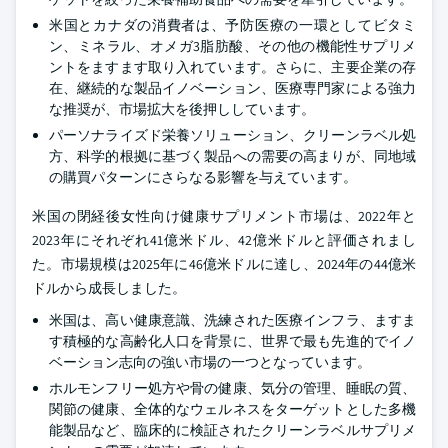
米国とカナダの消費者は、予防医療の一環としてビタミ
ン、ミネラル、オメガ3脂肪酸、その他の機能性サプリメ
ントをますます取り入れています。さらに、主要企業の存
在、継続的な製品イノベーション、医療専門家による強力
な推奨が、市場拡大を後押ししています。
パーソナライズド栄養ソリューション、クリーンラベル処
方、科学的根拠に基づく製品への需要の高まりが、同地域
の購買パターンにさらなる影響を与えています。
米国の閉経後女性向け健康サプリメント市場は、2022年と
2023年にそれぞれ41億米ドル、42億米ドルと評価されまし
た。市場規模は2025年に46億米ドルに達し、2024年の44億米
ドルから成長しました。
米国は、高い健康意識、洗練された医療インフラ、ますま
す積極的な高齢化人口を背景に、世界で最も先進的でイノ
ベーション志向の強い市場の一つとなっています。
ホルモンフリー処方や骨の健康、気分の管理、睡眠の質、
関節の健康、全体的なウェルネスをターゲットとした多機
能製品など、臨床的に検証されたクリーンラベルサプリメ