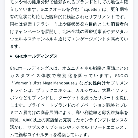
モンや骨の健康分野で信頼されるブランドとしての地位を確
立しています。S-エクオールを含む「Equelle」は、更年期特
有の症状に対応した臨床的に検証されたサプリメントです。
同社は健康リテラシー向上や症状啓発を目的とした消費者向
けキャンペーンを展開し、北米全域の医療従事者やデジタル
ウェルネスチャンネルを通じてエンゲージメントを高めてい
ます。
GNCホールディングス
GNCホールディングスは、オムニチャネル戦略と店舗ごとの
カスタマイズ体験で差別化を図っています。GNCの
「Women's Ultra Mega Menopause」など女性向けサプリメン
トラインは、ブラックコホシュ、カルシウム、大豆イソフラ
ボンなどをブレンドし、ターゲットを絞ったサポートを提供
します。プライベートブランドのイノベーション戦略とプレ
ミアム層向けの商品展開により、高い利益率と顧客維持率を
実現。4,000以上の実店舗と充実したオンラインプレゼンスを
活かし、サブスクリプションやデジタルリワードエコシステ
ムで顧客ロイヤルティを構築しています。