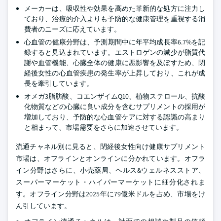
メーカーは、吸収性や効果を高めた革新的な処方に注力し
ており、治療的介入よりも予防的な健康管理を重視する消
費者のニーズに応えています。
心血管の健康分野は、予測期間中に年平均成長率6.7%を記
録すると見込まれています。エストロゲンの減少が脂質代
謝や血管機能、心臓全体の健康に悪影響を及ぼすため、閉
経後女性の心血管疾患の発生率が上昇しており、これが成
長を牽引しています。
オメガ3脂肪酸、コエンザイムQ10、植物ステロール、抗酸
化物質などの心臓に良い成分を含むサプリメントの採用が
増加しており、予防的な心血管ケアに対する認識の高まり
と相まって、市場需要をさらに加速させています。
流通チャネル別に見ると、閉経後女性向け健康サプリメント
市場は、オフラインとオンラインに分かれています。オフラ
イン分野はさらに、小売薬局、ヘルス&ウェルネスストア、
スーパーマーケット・ハイパーマーケットに細分化されま
す。オフライン分野は2025年に79億米ドルを占め、市場をけ
ん引しています。