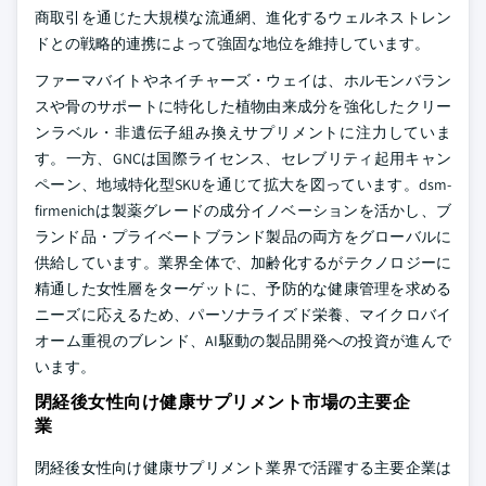
商取引を通じた大規模な流通網、進化するウェルネストレン
ドとの戦略的連携によって強固な地位を維持しています。
ファーマバイトやネイチャーズ・ウェイは、ホルモンバラン
スや骨のサポートに特化した植物由来成分を強化したクリー
ンラベル・非遺伝子組み換えサプリメントに注力していま
す。一方、GNCは国際ライセンス、セレブリティ起用キャン
ペーン、地域特化型SKUを通じて拡大を図っています。dsm-
firmenichは製薬グレードの成分イノベーションを活かし、ブ
ランド品・プライベートブランド製品の両方をグローバルに
供給しています。業界全体で、加齢化するがテクノロジーに
精通した女性層をターゲットに、予防的な健康管理を求める
ニーズに応えるため、パーソナライズド栄養、マイクロバイ
オーム重視のブレンド、AI駆動の製品開発への投資が進んで
います。
閉経後女性向け健康サプリメント市場の主要企
業
閉経後女性向け健康サプリメント業界で活躍する主要企業は