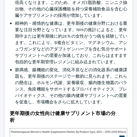
倍高くなります。このため、オメガ3脂肪酸、ニンニク抽
出物、その他の心臓保護機能を持つ栄養補助食品を含む心
臓ケアサプリメントの採用が増加しています。
精神的・感情的な健康は、更年期後の健康分野における重
要な注目分野となっています。NIHの推計によると、更年
期中または更年期後に約28％の女性がうつ病を経験してい
ます。これにより、B複合ビタミン、マグネシウム、アシ
ュワガンダなどのアダプトゲンハーブを含む気分サポート
サプリメントへの需要が加速しており、これらはますます
包括的な更年期管理レジメンに組み込まれています。
膨満感、腸機能の変化、消化不良などの消化器系の健康課
題も、更年期後のステージで一般的に見られます。これら
の懸念は、ホルモン代謝、栄養吸収、腸内微生物叢のバラ
ンス、免疫機能をサポートするプロバイオティクス、プレ
バイオティクス、その他の腸内健康サプリメントへの需要
を促進し、市場機会をさらに拡大しています。
更年期後の女性向け健康サプリメント市場の分
析