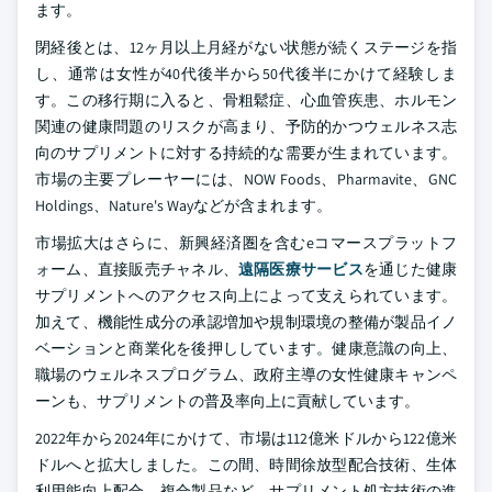
ます。
閉経後とは、12ヶ月以上月経がない状態が続くステージを指
し、通常は女性が40代後半から50代後半にかけて経験しま
す。この移行期に入ると、骨粗鬆症、心血管疾患、ホルモン
関連の健康問題のリスクが高まり、予防的かつウェルネス志
向のサプリメントに対する持続的な需要が生まれています。
市場の主要プレーヤーには、NOW Foods、Pharmavite、GNC
Holdings、Nature's Wayなどが含まれます。
市場拡大はさらに、新興経済圏を含むeコマースプラットフ
ォーム、直接販売チャネル、
遠隔医療サービス
を通じた健康
サプリメントへのアクセス向上によって支えられています。
加えて、機能性成分の承認増加や規制環境の整備が製品イノ
ベーションと商業化を後押ししています。健康意識の向上、
職場のウェルネスプログラム、政府主導の女性健康キャンペ
ーンも、サプリメントの普及率向上に貢献しています。
2022年から2024年にかけて、市場は112億米ドルから122億米
ドルへと拡大しました。この間、時間徐放型配合技術、生体
利用能向上配合、複合製品など、サプリメント処方技術の進