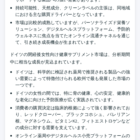
持続可能性、天然成分、クリーンラベルの主張は、同地域
における主な購買ドライバーとなっています。
市場は比較的成熟していますが、パーソナライズド栄養ソ
リューション、デジタルヘルスプラットフォーム、予防的
ウェルネスに焦点を当てたオンライン流通チャネルを通じ
て、引き続き成長機会が生まれています。
ドイツの閉経後女性向け健康サプリメント市場は、分析期間
中に相当な成長が見込まれています。
ドイツは、科学的に検証され薬局で推奨される製品への強
い需要によって特徴付けられる欧州で最も発展した市場の
一つです。
ドイツの女性の間では、特に骨の健康、心の安定、健康的
な老化に向けた予防医療が広く実践されています。
消費者の購買決定は臨床的根拠によって強く影響されてお
り、レッドクローバー、ブラックコホシュ、バレリアン
根、マグネシウム、ビタミンK2、フィトエストロゲンなど
の成分に対する需要を支えています。
オンライン薬局やデジタルヘルス小売プラットフォームの