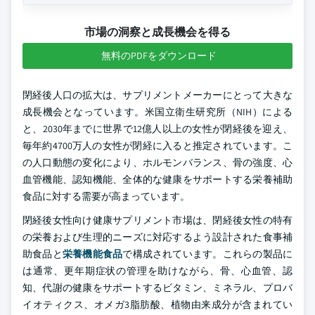
市場の洞察と成長機会を得る
無料のPDFをダウンロード
閉経後人口の拡大は、サプリメントメーカーにとって大きな
成長機会となっています。米国立衛生研究所（NIH）による
と、2030年までに世界で12億人以上の女性が閉経後を迎え、
毎年約4700万人の女性が閉経に入ると推定されています。こ
の人口動態の変化により、ホルモンバランス、骨の強度、心
血管機能、認知機能、全体的な健康をサポートする栄養補助
食品に対する需要が高まっています。
閉経後女性向け健康サプリメント市場は、閉経後女性の特有
の栄養および生理的ニーズに対応するよう設計された食事補
助食品と
栄養機能食品
で構成されています。これらの製品に
は通常、更年期症状の管理を助けながら、骨、心血管、認
知、代謝の健康をサポートするビタミン、ミネラル、プロバ
イオティクス、オメガ3脂肪酸、植物由来成分が含まれてい