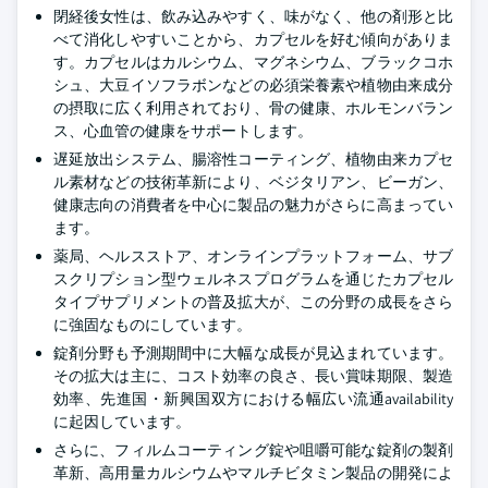
閉経後女性は、飲み込みやすく、味がなく、他の剤形と比
べて消化しやすいことから、カプセルを好む傾向がありま
す。カプセルはカルシウム、マグネシウム、ブラックコホ
シュ、大豆イソフラボンなどの必須栄養素や植物由来成分
の摂取に広く利用されており、骨の健康、ホルモンバラン
ス、心血管の健康をサポートします。
遅延放出システム、腸溶性コーティング、植物由来カプセ
ル素材などの技術革新により、ベジタリアン、ビーガン、
健康志向の消費者を中心に製品の魅力がさらに高まってい
ます。
薬局、ヘルスストア、オンラインプラットフォーム、サブ
スクリプション型ウェルネスプログラムを通じたカプセル
タイプサプリメントの普及拡大が、この分野の成長をさら
に強固なものにしています。
錠剤分野も予測期間中に大幅な成長が見込まれています。
その拡大は主に、コスト効率の良さ、長い賞味期限、製造
効率、先進国・新興国双方における幅広い流通availability
に起因しています。
さらに、フィルムコーティング錠や咀嚼可能な錠剤の製剤
革新、高用量カルシウムやマルチビタミン製品の開発によ