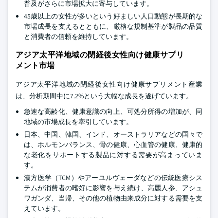
普及がさらに市場拡大に寄与しています。
45歳以上の女性が多いという好ましい人口動態が長期的な
市場成長を支えるとともに、厳格な規制基準が製品の品質
と消費者の信頼を維持しています。
アジア太平洋地域の閉経後女性向け健康サプリ
メント市場
アジア太平洋地域の閉経後女性向け健康サプリメント産業
は、分析期間中に7.2%という大幅な成長を遂げています。
急速な高齢化、健康意識の向上、可処分所得の増加が、同
地域の市場成長を牽引しています。
日本、中国、韓国、インド、オーストラリアなどの国々で
は、ホルモンバランス、骨の健康、心血管の健康、健康的
な老化をサポートする製品に対する需要が高まっていま
す。
漢方医学（TCM）やアーユルヴェーダなどの伝統医療シス
テムが消費者の嗜好に影響を与え続け、高麗人参、アシュ
ワガンダ、当帰、その他の植物由来成分に対する需要を支
えています。