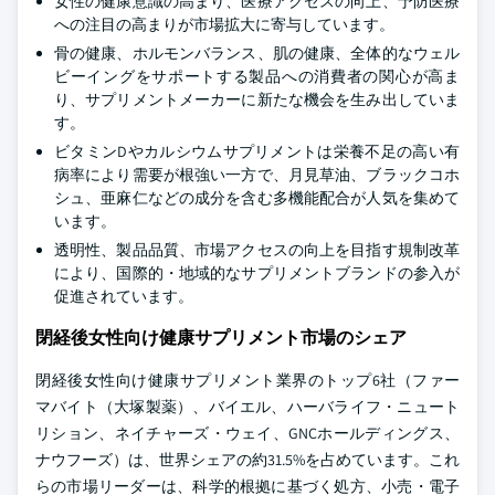
女性の健康意識の高まり、医療アクセスの向上、予防医療
への注目の高まりが市場拡大に寄与しています。
骨の健康、ホルモンバランス、肌の健康、全体的なウェル
ビーイングをサポートする製品への消費者の関心が高ま
り、サプリメントメーカーに新たな機会を生み出していま
す。
ビタミンDやカルシウムサプリメントは栄養不足の高い有
病率により需要が根強い一方で、月見草油、ブラックコホ
シュ、亜麻仁などの成分を含む多機能配合が人気を集めて
います。
透明性、製品品質、市場アクセスの向上を目指す規制改革
により、国際的・地域的なサプリメントブランドの参入が
促進されています。
閉経後女性向け健康サプリメント市場のシェア
閉経後女性向け健康サプリメント業界のトップ6社（ファー
マバイト（大塚製薬）、バイエル、ハーバライフ・ニュート
リション、ネイチャーズ・ウェイ、GNCホールディングス、
ナウフーズ）は、世界シェアの約31.5%を占めています。これ
らの市場リーダーは、科学的根拠に基づく処方、小売・電子