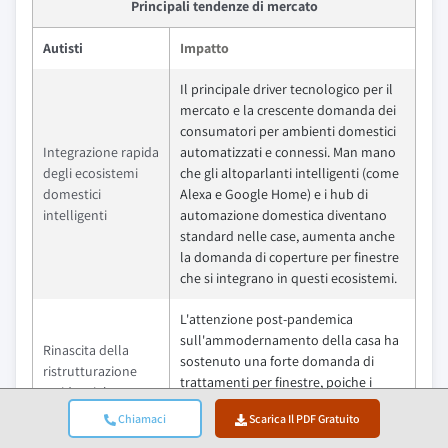
Principali tendenze di mercato
Autisti
Impatto
Il principale driver tecnologico per il
mercato e la crescente domanda dei
consumatori per ambienti domestici
Integrazione rapida
automatizzati e connessi. Man mano
degli ecosistemi
che gli altoparlanti intelligenti (come
domestici
Alexa e Google Home) e i hub di
intelligenti
automazione domestica diventano
standard nelle case, aumenta anche
la domanda di coperture per finestre
che si integrano in questi ecosistemi.
L'attenzione post-pandemica
sull'ammodernamento della casa ha
Rinascita della
sostenuto una forte domanda di
ristrutturazione
trattamenti per finestre, poiche i
residenziale e
consumatori continuano a investire
dell'urbanizzazione
Chiamaci
Scarica Il PDF Gratuito
nel miglioramento dei propri spazi
abitativi per comfort e estetica.