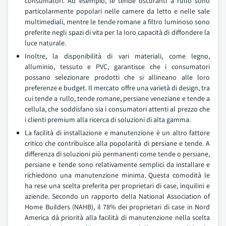
consumatori. Ad esempio, le tende oscuranti a rullo sono
particolarmente popolari nelle camere da letto e nelle sale
multimediali, mentre le tende romane a filtro luminoso sono
preferite negli spazi di vita per la loro capacità di diffondere la
luce naturale.
Inoltre, la disponibilità di vari materiali, come legno,
alluminio, tessuto e PVC, garantisce che i consumatori
possano selezionare prodotti che si allineano alle loro
preferenze e budget. Il mercato offre una varietà di design, tra
cui tende a rullo, tende romane, persiane veneziane e tende a
cellula, che soddisfano sia i consumatori attenti al prezzo che
i clienti premium alla ricerca di soluzioni di alta gamma.
La facilità di installazione e manutenzione è un altro fattore
critico che contribuisce alla popolarità di persiane e tende. A
differenza di soluzioni più permanenti come tende o persiane,
persiane e tende sono relativamente semplici da installare e
richiedono una manutenzione minima. Questa comodità le
ha rese una scelta preferita per proprietari di case, inquilini e
aziende. Secondo un rapporto della National Association of
Home Builders (NAHB), il 78% dei proprietari di case in Nord
America dà priorità alla facilità di manutenzione nella scelta