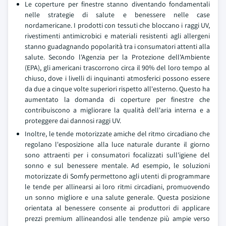
Le coperture per finestre stanno diventando fondamentali
nelle strategie di salute e benessere nelle case
nordamericane. I prodotti con tessuti che bloccano i raggi UV,
rivestimenti antimicrobici e materiali resistenti agli allergeni
stanno guadagnando popolarità tra i consumatori attenti alla
salute. Secondo l'Agenzia per la Protezione dell'Ambiente
(EPA), gli americani trascorrono circa il 90% del loro tempo al
chiuso, dove i livelli di inquinanti atmosferici possono essere
da due a cinque volte superiori rispetto all'esterno. Questo ha
aumentato la domanda di coperture per finestre che
contribuiscono a migliorare la qualità dell'aria interna e a
proteggere dai dannosi raggi UV.
Inoltre, le tende motorizzate amiche del ritmo circadiano che
regolano l'esposizione alla luce naturale durante il giorno
sono attraenti per i consumatori focalizzati sull'igiene del
sonno e sul benessere mentale. Ad esempio, le soluzioni
motorizzate di Somfy permettono agli utenti di programmare
le tende per allinearsi ai loro ritmi circadiani, promuovendo
un sonno migliore e una salute generale. Questa posizione
orientata al benessere consente ai produttori di applicare
prezzi premium allineandosi alle tendenze più ampie verso