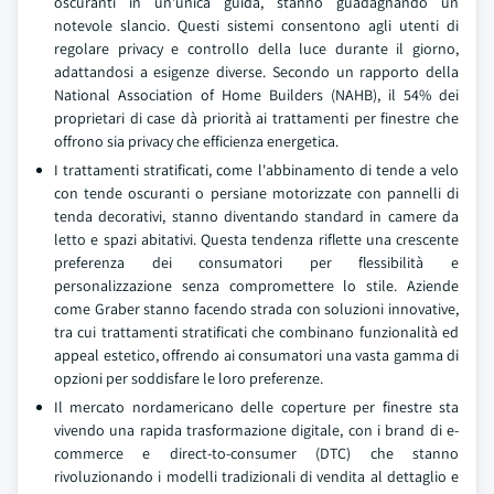
oscuranti in un'unica guida, stanno guadagnando un
notevole slancio. Questi sistemi consentono agli utenti di
regolare privacy e controllo della luce durante il giorno,
adattandosi a esigenze diverse. Secondo un rapporto della
National Association of Home Builders (NAHB), il 54% dei
proprietari di case dà priorità ai trattamenti per finestre che
offrono sia privacy che efficienza energetica.
I trattamenti stratificati, come l'abbinamento di tende a velo
con tende oscuranti o persiane motorizzate con pannelli di
tenda decorativi, stanno diventando standard in camere da
letto e spazi abitativi. Questa tendenza riflette una crescente
preferenza dei consumatori per flessibilità e
personalizzazione senza compromettere lo stile. Aziende
come Graber stanno facendo strada con soluzioni innovative,
tra cui trattamenti stratificati che combinano funzionalità ed
appeal estetico, offrendo ai consumatori una vasta gamma di
opzioni per soddisfare le loro preferenze.
Il mercato nordamericano delle coperture per finestre sta
vivendo una rapida trasformazione digitale, con i brand di e-
commerce e direct-to-consumer (DTC) che stanno
rivoluzionando i modelli tradizionali di vendita al dettaglio e