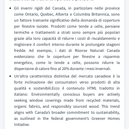
Gli inverni rigidi del Canada, in particolare nelle province
come Ontario, Quebec, Alberta e Columbia Britannica, sono
un fattore trainante significativo della domanda di coperture
per finestre isolate. Prodotti come tende a celle, persiane
termiche e trattamenti a strati sono sempre più popolari
grazie alla loro capacità di ridurre i costi di riscaldamento e
migliorare il comfort interno durante le prolungate stagioni
fredde. Ad esempio, i dati di Risorse Naturali Canada
evidenziano che le coperture per finestre a risparmio
energetico, come le tende a celle, possono ridurre la
dispersione di calore fino al 20% durante i mesi invernali.
Un'altra caratteristica distintiva del mercato canadese è la
forte inclinazione dei consumatori verso prodotti di alta
qualità e sostenibili.Ecco il contenuto HTML tradotto in
italiano: Environmentally conscious buyers are actively
seeking window coverings made from recycled materials,
organic fabrics, and responsibly sourced wood. This trend
aligns with Canada’s broader commitment to sustainability,
as outlined in the federal government’s Greener Homes
Initiative.