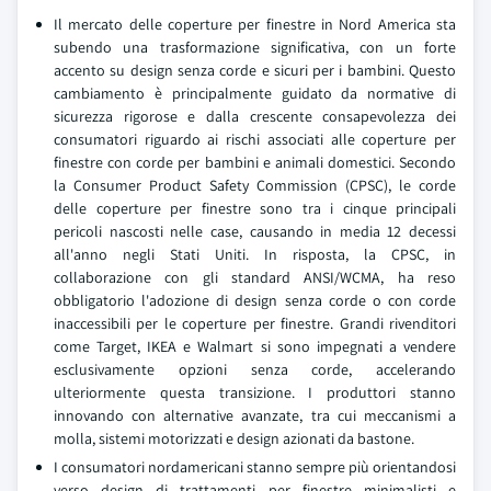
Il mercato delle coperture per finestre in Nord America sta
subendo una trasformazione significativa, con un forte
accento su design senza corde e sicuri per i bambini. Questo
cambiamento è principalmente guidato da normative di
sicurezza rigorose e dalla crescente consapevolezza dei
consumatori riguardo ai rischi associati alle coperture per
finestre con corde per bambini e animali domestici. Secondo
la Consumer Product Safety Commission (CPSC), le corde
delle coperture per finestre sono tra i cinque principali
pericoli nascosti nelle case, causando in media 12 decessi
all'anno negli Stati Uniti. In risposta, la CPSC, in
collaborazione con gli standard ANSI/WCMA, ha reso
obbligatorio l'adozione di design senza corde o con corde
inaccessibili per le coperture per finestre. Grandi rivenditori
come Target, IKEA e Walmart si sono impegnati a vendere
esclusivamente opzioni senza corde, accelerando
ulteriormente questa transizione. I produttori stanno
innovando con alternative avanzate, tra cui meccanismi a
molla, sistemi motorizzati e design azionati da bastone.
I consumatori nordamericani stanno sempre più orientandosi
verso design di trattamenti per finestre minimalisti e