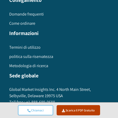
Collegamento
Domande frequenti
Come ordinare
Informazioni
Termini di utilizzo
politica sulla riservatezza
Metodologia di ricerca
Sede globale
Global Market Insights Inc. 4 North Main Street,
Selbyville, Delaware 19975 USA
Toll free :
+1-888-689-0688
USA :
+1-302-846-7766
Chiamaci
Scarica Il PDF Gratuito
APAC :
+65-3129-7718