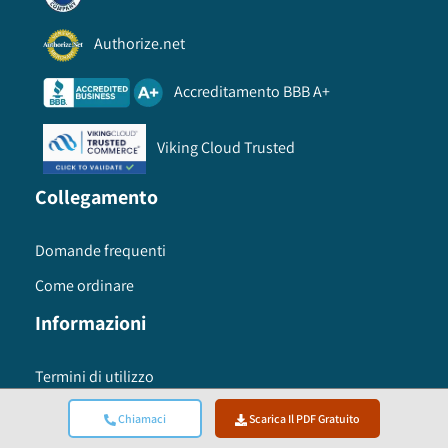
Authorize.net
Accreditamento BBB A+
Viking Cloud Trusted
Collegamento
Domande frequenti
Come ordinare
Informazioni
Termini di utilizzo
politica sulla riservatezza
Chiamaci
Scarica Il PDF Gratuito
Metodologia di ricerca