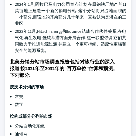
2024年1月,阿拉巴马电力公司宣布计划在原钢铁厂地产的11
英亩地上建造一个新的输电分站. 这个分站将只占地面积的
一小部分,而该地的其余部分几十年来一直被认为是潜在的工
业区.
2022年11月,Hitachi Energy和Equinor结成合作伙伴关系,在电
气化,再生发电,低碳举措方面开展合作. 这一联盟强调,它们共
同致力于推进能源过渡,并建立一个更可持续、适应性更强和
安全的能源系统。
北美分销分站市场调查报告包括对该行业的深入
报道 按2021年至2032年的“百万单位”估算和预测,
下列部分:
按技术分列的市场
常规
数字
按构成部分分列的市场
分站自动化系统
通讯网