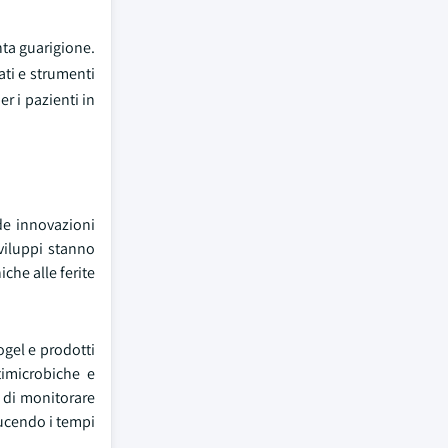
nta guarigione.
ati e strumenti
er i pazienti in
de innovazioni
viluppi stanno
iche alle ferite
ogel e prodotti
timicrobiche e
o di monitorare
iducendo i tempi