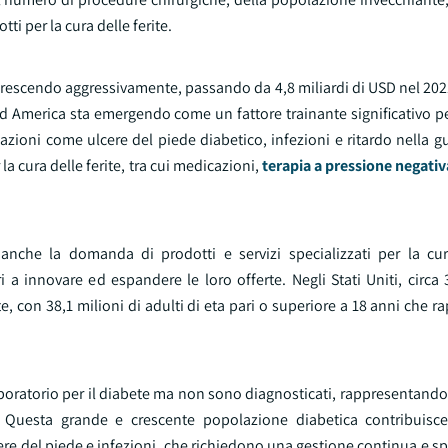
ti per la cura delle ferite.
 crescendo aggressivamente, passando da 4,8 miliardi di USD nel 2021
 America sta emergendo come un fattore trainante significativo per
ioni come ulcere del piede diabetico, infezioni e ritardo nella gu
a cura delle ferite, tra cui medicazioni,
terapia a pressione negativa
he la domanda di prodotti e servizi specializzati per la cura
i a innovare ed espandere le loro offerte. Negli Stati Uniti, circa 
e, con 38,1 milioni di adulti di eta pari o superiore a 18 anni che r
aboratorio per il diabete ma non sono diagnosticati, rappresentando i
e. Questa grande e crescente popolazione diabetica contribuisc
lcere del piede e infezioni, che richiedono una gestione continua e s