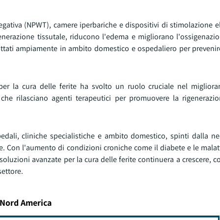
egativa (NPWT), camere iperbariche e dispositivi di stimolazione e
nerazione tissutale, riducono l'edema e migliorano l'ossigenazion
dottati ampiamente in ambito domestico e ospedaliero per prevenir
per la cura delle ferite ha svolto un ruolo cruciale nel migliorar
che rilasciano agenti terapeutici per promuovere la rigenerazio
ali, cliniche specialistiche e ambito domestico, spinti dalla ne
te. Con l'aumento di condizioni croniche come il diabete e le malatt
oluzioni avanzate per la cura delle ferite continuera a crescere, 
ettore.
n Nord America