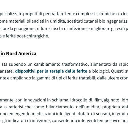
pecializzate progettati per trattare ferite complesse, croniche o a le
me materiali bilanciati in umidita, sostituti cutanei bioingegnerizz
e la guarigione, ridurre i rischi di infezione e migliorare gli esiti p
 e ferite post-chirurgiche.
e in Nord America
ica sta subendo un cambiamento trasformativo, alimentato da rapi
vanzate,
dispositivi per la terapia delle ferite
e biologici. Questi s
te e ampliando la gamma di tipi di ferite trattabili, dalle ulcere cron
amente, con innovazioni in schiuma, idrocolloidi, film, alginato, idr
 caratteristiche come bilanciamento dell'umidita, proprieta an
 Stanno emergendo medicazioni intelligenti dotate di sensori, in grad
a e gli indicatori di infezione, consentendo interventi tempestivi e r