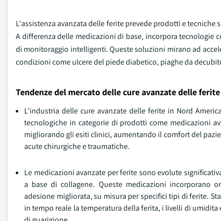
L'assistenza avanzata delle ferite prevede prodotti e tecniche s
A differenza delle medicazioni di base, incorpora tecnologie co
di monitoraggio intelligenti. Queste soluzioni mirano ad accelerar
condizioni come ulcere del piede diabetico, piaghe da decubito
Tendenze del mercato delle cure avanzate delle ferit
L'industria delle cure avanzate delle ferite in Nord Amer
tecnologiche in categorie di prodotti come medicazioni a
migliorando gli esiti clinici, aumentando il comfort del pazien
acute chirurgiche e traumatiche.
Le medicazioni avanzate per ferite sono evolute significativ
a base di collagene. Queste medicazioni incorporano ora
adesione migliorata, su misura per specifici tipi di ferite.
in tempo reale la temperatura della ferita, i livelli di umidit
di guarigione.