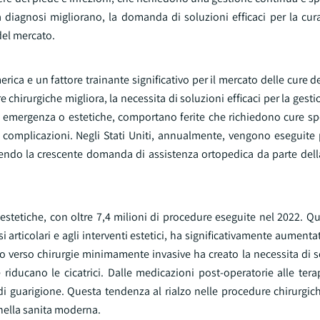
diagnosi migliorano, la domanda di soluzioni efficaci per la cura 
del mercato.
ca e un fattore trainante significativo per il mercato delle cure de
chirurgiche migliora, la necessita di soluzioni efficaci per la gestio
 di emergenza o estetiche, comportano ferite che richiedono cure sp
e complicazioni. Negli Stati Uniti, annualmente, vengono eseguite 
lettendo la crescente domanda di assistenza ortopedica da parte de
gie estetiche, con oltre 7,4 milioni di procedure eseguite nel 2022.
esi articolari e agli interventi estetici, ha significativamente aumen
ggio verso chirurgie minimamente invasive ha creato la necessita di s
iducano le cicatrici. Dalle medicazioni post-operatorie alle terap
i di guarigione. Questa tendenza al rialzo nelle procedure chirurgich
e nella sanita moderna.