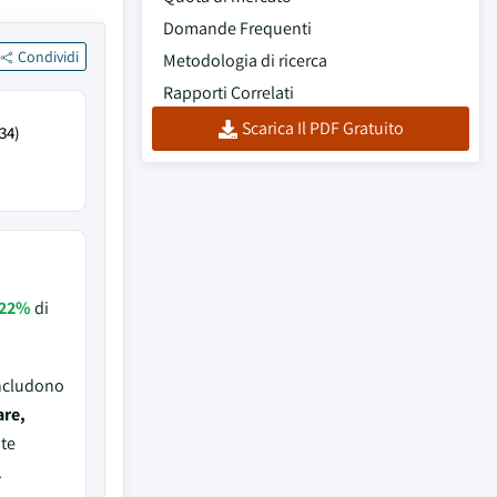
Domande Frequenti
Condividi
Metodologia di ricerca
Rapporti Correlati
Scarica Il PDF Gratuito
34)
22%
di
includono
re,
nte
.