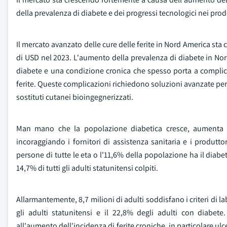
della prevalenza di diabete e dei progressi tecnologici nei prodot
Il mercato avanzato delle cure delle ferite in Nord America sta
di USD nel 2023. L'aumento della prevalenza di diabete in Nord
diabete e una condizione cronica che spesso porta a complicaz
ferite. Queste complicazioni richiedono soluzioni avanzate per l
sostituti cutanei bioingegnerizzati.
Man mano che la popolazione diabetica cresce, aumenta anc
incoraggiando i fornitori di assistenza sanitaria e i produttor
persone di tutte le eta o l'11,6% della popolazione ha il diabet
14,7% di tutti gli adulti statunitensi colpiti.
Allarmantemente, 8,7 milioni di adulti soddisfano i criteri di l
gli adulti statunitensi e il 22,8% degli adulti con diabet
all'aumento dell'incidenza di ferite croniche, in particolare u