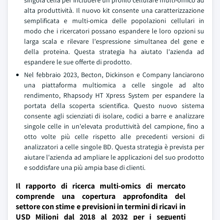
singola cella per includere un profilo cellulare multi-omico ad
alta produttività. Il nuovo kit consente una caratterizzazione
semplificata e multi-omica delle popolazioni cellulari in
modo che i ricercatori possano espandere le loro opzioni su
larga scala e rilevare l'espressione simultanea del gene e
della proteina. Questa strategia ha aiutato l'azienda ad
espandere le sue offerte di prodotto.
Nel febbraio 2023, Becton, Dickinson e Company lanciarono
una piattaforma multiomica a celle singole ad alto
rendimento, Rhapsody HT Xpress System per espandere la
portata della scoperta scientifica. Questo nuovo sistema
consente agli scienziati di isolare, codici a barre e analizzare
singole celle in un'elevata produttività del campione, fino a
otto volte più celle rispetto alle precedenti versioni di
analizzatori a celle singole BD. Questa strategia è prevista per
aiutare l'azienda ad ampliare le applicazioni del suo prodotto
e soddisfare una più ampia base di clienti.
Il rapporto di ricerca multi-omics di mercato
comprende una copertura approfondita del
settore con stime e previsioni in termini di ricavi in
USD Milioni dal 2018 al 2032 per i seguenti